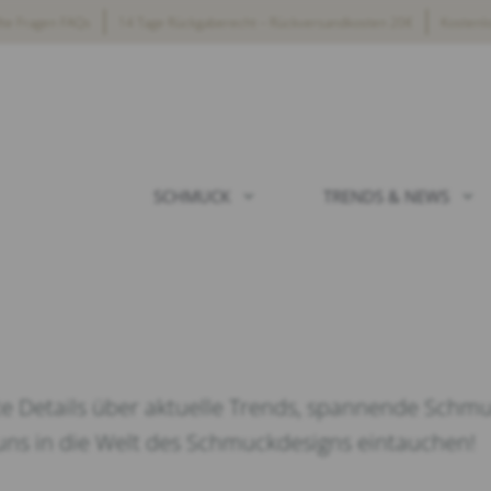
lte Fragen FAQs
14 Tage Rückgaberecht – Rückversandkosten 20€
Kostenl
SCHMUCK
TRENDS & NEWS
e Details über aktuelle Trends, spannende Schmu
 uns in die Welt des Schmuckdesigns eintauchen!