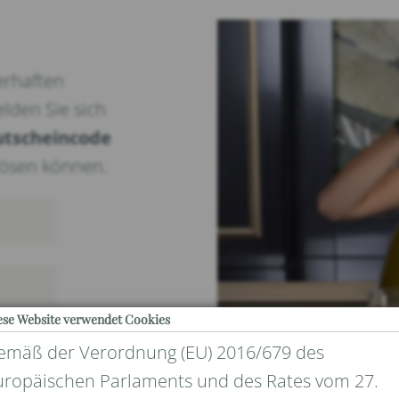
erhaften
elden Sie sich
utscheincode
nlösen können.
ese Website verwendet Cookies
emäß der Verordnung (EU) 2016/679 des
uropäischen Parlaments und des Rates vom 27.