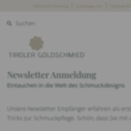
Skip
Home
>
Newsletter Anmeldung
Telefonische Beratung
Qualitätsgarantie
Häufig gestel
to
content
Suchen
Newsletter Anmeldung
Eintauchen in die Welt des Schmuckdesigns
Unsere Newsletter Empfänger erfahren als erst
Tricks zur Schmuckpflege. Schön, dass Sie mit