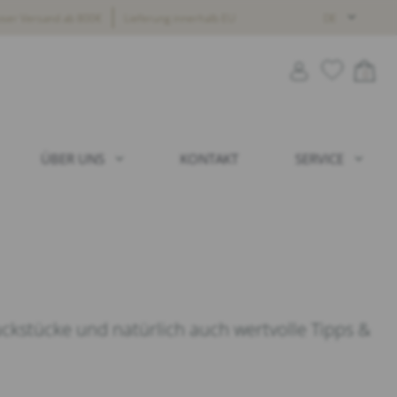
oser Versand ab 800€
Lieferung innerhalb EU
DE
0
ÜBER UNS
KONTAKT
SERVICE
ckstücke und natürlich auch wertvolle Tipps &