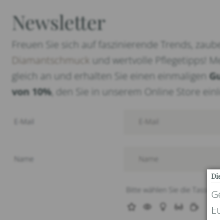
Newsletter
Freuen Sie sich auf faszinierende Trends, zaub
Diamantschmuck
und wertvolle Pflegetipps! M
gleich an und erhalten Sie einen einmaligen
G
von 10%
, den Sie in unserem Online Store ei
Di
G
E