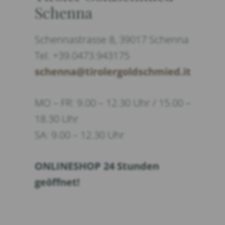
Schenna
Schennastrasse 8, 39017 Schenna
Tel. +39.0473.943175
schenna@tirolergoldschmied.it
MO – FR: 9.00 – 12.30 Uhr / 15.00 –
18.30 Uhr
SA: 9.00 – 12.30 Uhr
ONLINESHOP 24 Stunden
geöffnet!