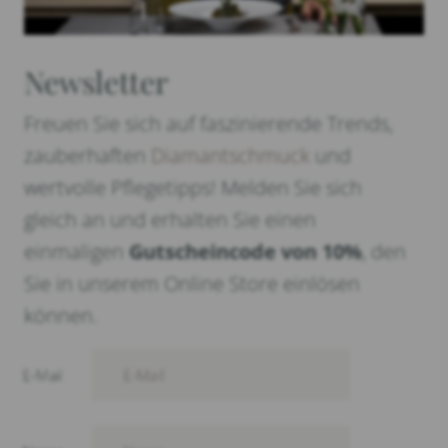
Newsletter
Freuen Sie sich auf faszinierende Trends,
zauberhaften
Diamantschmuck
und
wertvolle Pflegetipps! Melden Sie sich
gleich an und erhalten Sie einen
einmaligen
Gutscheincode von 10%
, den
Sie in unserem Online Store einlösen
können.