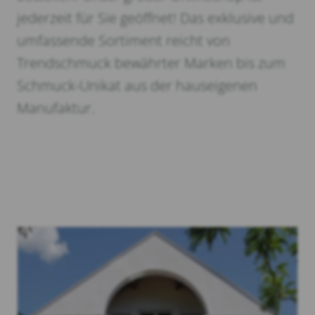
jederzeit für Sie geöffnet! Das exklusive und
umfassende Sortiment reicht von
Trendschmuck bewährter Marken bis zum
Schmuck-Unikat aus der hauseigenen
Manufaktur.