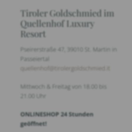
Tiroler Goldschmied im
Quellenhof Luxury
Resort
Pseirerstraße 47, 39010 St. Martin in
Passeiertal
quellenhof@tirolergoldschmied.it
Mittwoch & Freitag von 18.00 bis
21.00 Uhr
ONLINESHOP 24 Stunden
geöffnet!