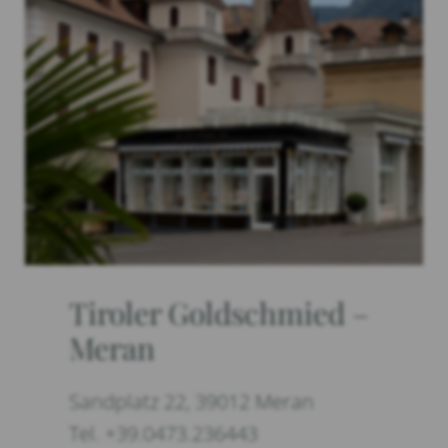
Tiroler Goldschmied –
Meran
Sandplatz 22, 39012 Meran
Tel. +39.0473.236443