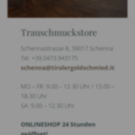
Trauschmuckstore
Schennastrasse 8, 39017 Schenna
Tel. +39.0473.943175
schenna@tirolergoldschmied.it
MO – FR: 9.00 – 12.30 Uhr / 15.00 –
18.30 Uhr
SA: 9.00 – 12.30 Uhr
ONLINESHOP 24 Stunden
geöffnet!