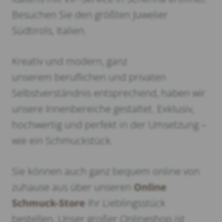
Besuchen Sie den größten Juwelier
Südtirols, Italien.
Kreativ und modern, ganz
unserem beruflichen und privaten
Selbstverständnis entsprechend, haben wir
unsere Innenbereiche gestaltet. Exklusiv,
hochwertig und perfekt in der Umsetzung –
wie ein Schmuckstück.
Sie können auch ganz bequem online von
zuhause aus über unseren
Online
Schmuck-Store
Ihr Lieblingsstück
bestellen. Unser großer Onlineshop ist