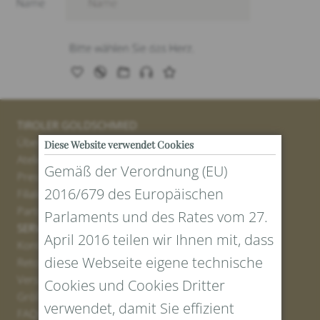
TIROLER GOLDSCHMIED
Über uns
Diese Website verwendet Cookies
Atelier
Gemäß der Verordnung (EU)
Presse
2016/679 des Europäischen
Filialen
Partner
Parlaments und des Rates vom 27.
SERVICE
April 2016 teilen wir Ihnen mit, dass
Kontakt
diese Webseite eigene technische
Retourenportal
Versand
Cookies und Cookies Dritter
Größen und Längen
verwendet, damit Sie effizient
FAQs