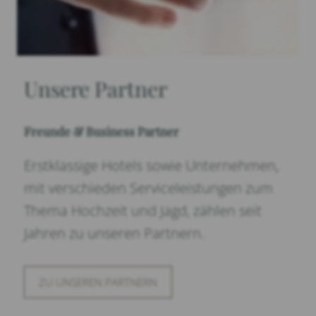
Unsere Partner
Freunde & Business Partner
Erstklassige Hotels sowie Unternehmen,
mit verschieden Serviceleistungen zum
Thema Hochzeit und Jagd, zählen seit
Jahren zu unseren Partnern.
ZU UNSEREN PARTNERN