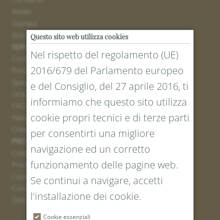
Atelier
Stampa
Stores
Questo sito web utilizza cookies
SERVICE
Nel rispetto del regolamento (UE)
Contatto
2016/679 del Parlamento europeo
Portale resi
Spedizione
e del Consiglio, del 27 aprile 2016, ti
Grandezze e lunghezze
informiamo che questo sito utilizza
FAQ
cookie propri tecnici e di terze parti
Newsletter iscrizione
Creare un buono
per consentirti una migliore
PROTEZIONE LEGALE E DEI DATI
navigazione ed un corretto
Colofone
funzionamento delle pagine web.
Privacy Policy
Cookies
Se continui a navigare, accetti
Condizioni generali
l'installazione dei cookie.
Diritto di recesso
Cookie essenziali