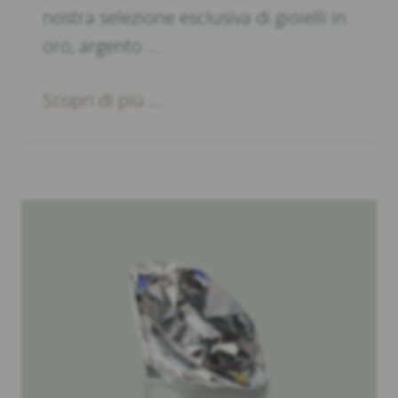
nostra selezione esclusiva di gioielli in
oro, argento …
Scopri di più ...