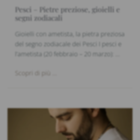
Pesci – Pietre preziose, gioielli e
segni zodiacali
Gioielli con ametista, la pietra preziosa
del segno zodiacale dei Pesci I pesci e
l’ametista (20 febbraio – 20 marzo): …
Scopri di più ...