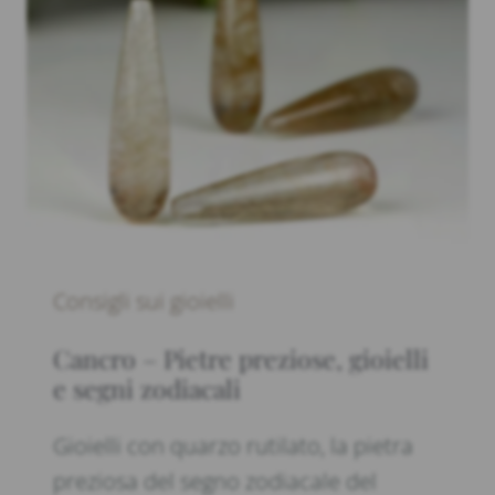
Consigli sui gioielli
Cancro – Pietre preziose, gioielli
e segni zodiacali
Gioielli con quarzo rutilato, la pietra
preziosa del segno zodiacale del