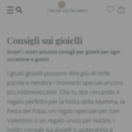
Salta
0
al
contenuto
Consigli sui gioielli
Scopri i nostri preziosi consigli per gioielli per ogni
occasione e gusto!
I giusti gioielli possono dire più di mille
parole e rendere i momenti speciali ancora
più indimenticabili. Che tu stia cercando il
regalo perfetto per la Festa della Mamma, la
Festa del Papà, un regalo speciale per San
Valentino o un regalo unico per Natale, i
nostri consigli sui gioielli ti aiuteranno a