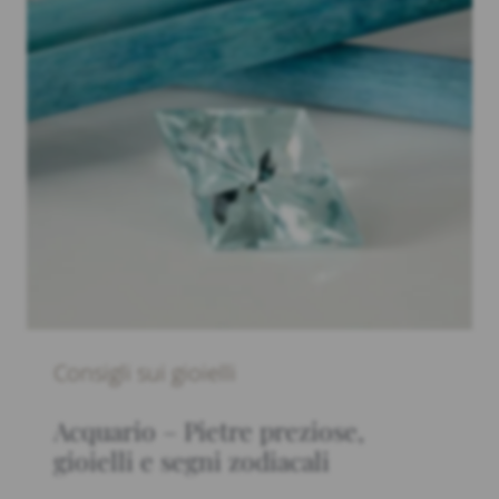
Consigli sui gioielli
Acquario – Pietre preziose,
gioielli e segni zodiacali