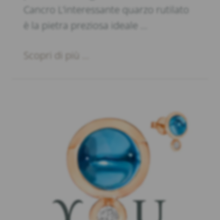
Cancro L’interessante quarzo rutilato
è la pietra preziosa ideale …
Scopri di più ...