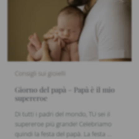
Consigli sui gioielli
Giorno del papà – Papà è il mio
supereroe
Di tutti i padri del mondo, TU sei il
supereroe più grande! Celebriamo
quindi la festa del papà. La festa …