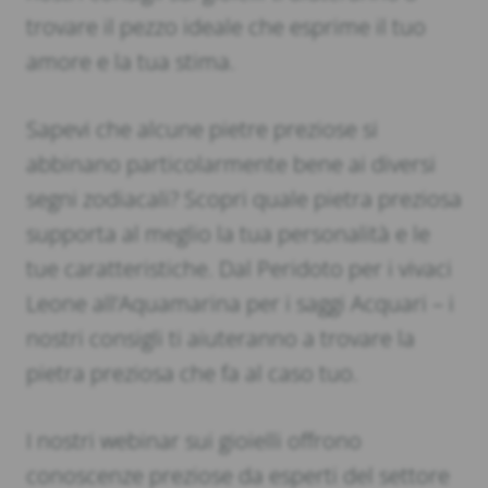
trovare il pezzo ideale che esprime il tuo
amore e la tua stima.
Sapevi che alcune pietre preziose si
abbinano particolarmente bene ai diversi
segni zodiacali? Scopri quale pietra preziosa
supporta al meglio la tua personalità e le
tue caratteristiche. Dal Peridoto per i vivaci
Leone all’Aquamarina per i saggi Acquari – i
nostri consigli ti aiuteranno a trovare la
pietra preziosa che fa al caso tuo.
I nostri webinar sui gioielli offrono
conoscenze preziose da esperti del settore