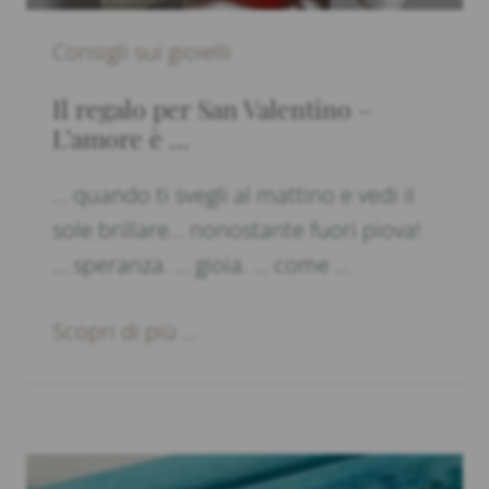
Consigli sui gioielli
Il regalo per San Valentino –
L’amore è …
… quando ti svegli al mattino e vedi il
sole brillare… nonostante fuori piova!
… speranza. … gioia. … come …
Scopri di più ...