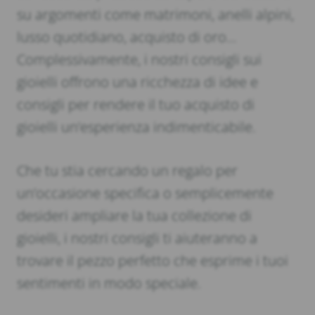
su argomenti come matrimoni, anelli alpini,
lusso quotidiano, acquisto di oro…
Complessivamente, i nostri consigli sui
gioielli offrono una ricchezza di idee e
consigli per rendere il tuo acquisto di
gioielli un’esperienza indimenticabile.
Che tu stia cercando un regalo per
un’occasione specifica o semplicemente
desideri ampliare la tua collezione di
gioielli, i nostri consigli ti aiuteranno a
trovare il pezzo perfetto che esprime i tuoi
sentimenti in modo speciale.