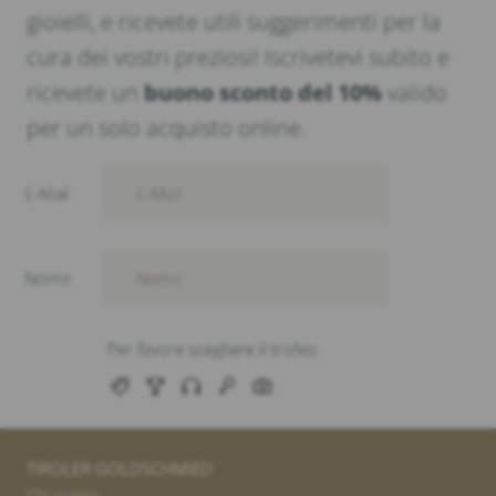
gioielli, e ricevete utili suggerimenti per la
cura dei vostri preziosi! Iscrivetevi subito e
ricevete un
buono sconto del 10%
valido
per un solo acquisto online.
TIROLER GOLDSCHMIED
Chi siamo