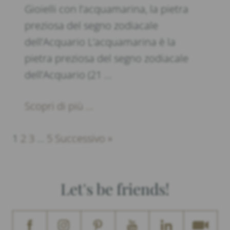
Gioielli con l’acquamarina, la pietra
preziosa del segno zodiacale
dell’Acquario L’acquamarina è la
pietra preziosa del segno zodiacale
dell’Acquario (21 …
Scopri di più ...
1
2
3
…
5
Successivo »
Let's be friends!