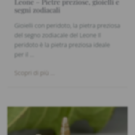
Leone – Pietre preziose, gioielli e
segni zodiacali
Gioielli con peridoto, la pietra preziosa
del segno zodiacale del Leone Il
peridoto è la pietra preziosa ideale
per il …
Scopri di più ...