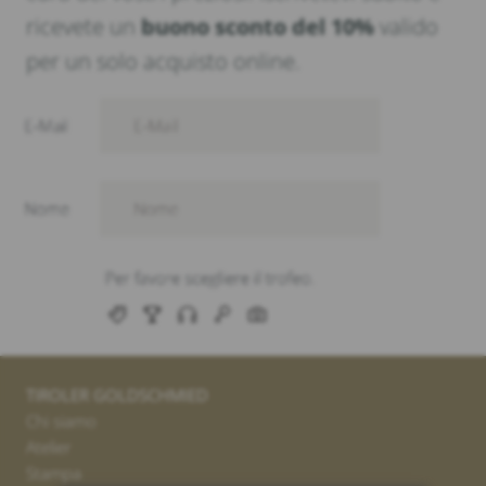
ricevete un
buono sconto del 10%
valido
per un solo acquisto online.
TIROLER GOLDSCHMIED
Chi siamo
Atelier
Stampa