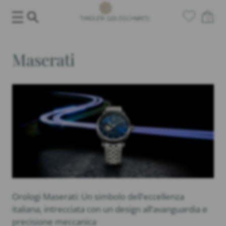
Salta
0
al
contenuto
Maserati
Orologi Maserati: Un simbolo dell’eccellenza
italiana, intrecciata con un design all’avanguardia e
precisione meccanica