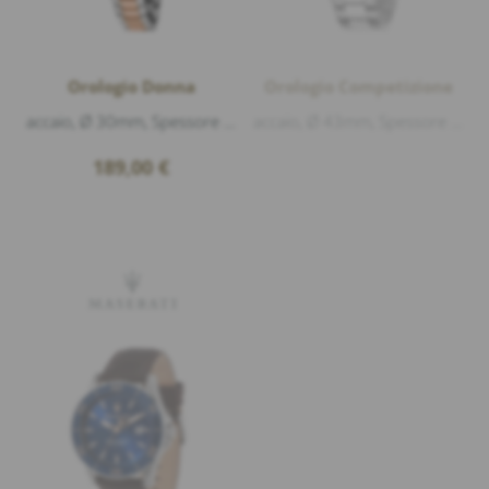
Orologio Donna
Orologio Competizione
accaio, Ø 30mm, Spessore della cassa 8mm, Vetro minerale, Impermeabilità della cassa 5atm (50m), Quadrante:, argento, 11 Zirconia, Movimento...
accaio, Ø 43mm, Spessore della cassa 11mm, Vetro minerale, Impermeabilità della cassa 10atm (100m), Quadrante:, Nero, Indici luminosi lancet...
189,00
€