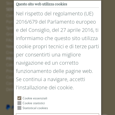
Stores
Questo sito web utilizza cookies
SERVICE
Nel rispetto del regolamento (UE)
Contatto
2016/679 del Parlamento europeo
Portale resi
Spedizione
e del Consiglio, del 27 aprile 2016, ti
Grandezze e lunghezze
informiamo che questo sito utilizza
FAQ
cookie propri tecnici e di terze parti
Newsletter iscrizione
Creare un buono
per consentirti una migliore
PROTEZIONE LEGALE E DEI DATI
navigazione ed un corretto
Colofone
funzionamento delle pagine web.
Privacy Policy
Cookies
Se continui a navigare, accetti
Condizioni generali
l'installazione dei cookie.
Diritto di recesso
Cookie essenziali
Cookie statistici
Statistical cookies