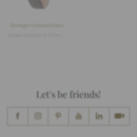
Orologio Competizione
acciaio/ceramica, Ø 43mm, Vetro minerale, Impermeabilità della cassa 10atm (100m), Quadrante:, blu, Display della data/datario, Indici lumin...
Let's be friends!