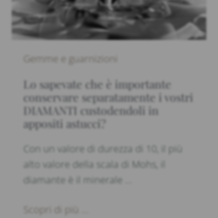
Gemme e guarnizioni
Lo sapevate che è importante
conservare separatamente i vostri
DIAMANTI custodendoli in
appositi astucci?
Con un valore di durezza di 10, il più
alto valore della scala di Mohs, il
diamante è il minerale …
Scopri di più ...