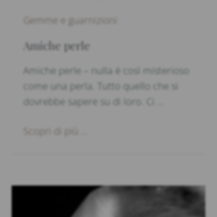
Gemme e guarnizioni
Amiche perle
Amiche perle – nulla è così misterioso
come una perla. Tutto quello che si
dovrebbe sapere su di loro. Ci …
Scopri di più ...