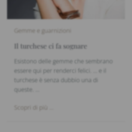
Gemme e guarnizioni
Il turchese ci fa sognare
Esistono delle gemme che sembrano
essere qui per renderci felici. … e il
turchese è senza dubbio una di
queste. …
Scopri di più ...