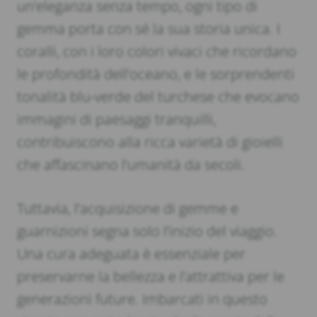
un’eleganza senza tempo, ogni tipo di
gemma porta con sé la sua storia unica. I
coralli, con i loro colori vivaci che ricordano
le profondità dell’oceano, e le sorprendenti
tonalità blu-verde del turchese che evocano
immagini di paesaggi tranquilli,
contribuiscono alla ricca varietà di gioielli
che affascinano l’umanità da secoli.
Tuttavia, l’acquisizione di gemme e
guarnizioni segna solo l’inizio del viaggio.
Una cura adeguata è essenziale per
preservarne la bellezza e l’attrattiva per le
generazioni future. Imbarcati in questo