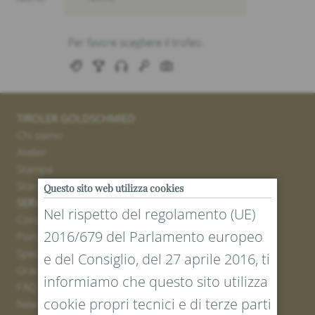
TIROLER GOLDSCHMIED
Chi siamo
Atelier
Stampa
Stores
Questo sito web utilizza cookies
SERVICE
Nel rispetto del regolamento (UE)
Contatto
2016/679 del Parlamento europeo
Portale resi
Spedizione
e del Consiglio, del 27 aprile 2016, ti
Grandezze e lunghezze
informiamo che questo sito utilizza
FAQ
cookie propri tecnici e di terze parti
Newsletter iscrizione