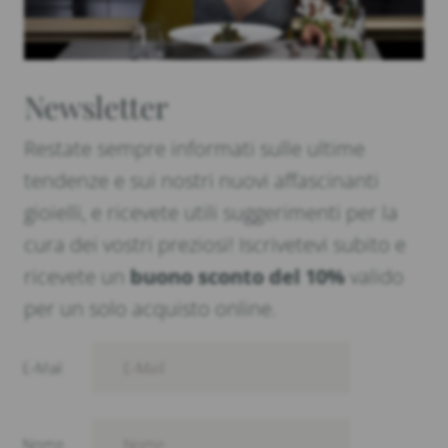
Newsletter
Restate sempre informati sulle ultime
tendenze e sui nostri nuovi affascinanti
gioielli, e ricevete utili suggerimenti per la
cura dei vostri preziosi! Iscrivetevi subito e
ricevete un
buono sconto del 10%
valido
per un solo acquisto online.