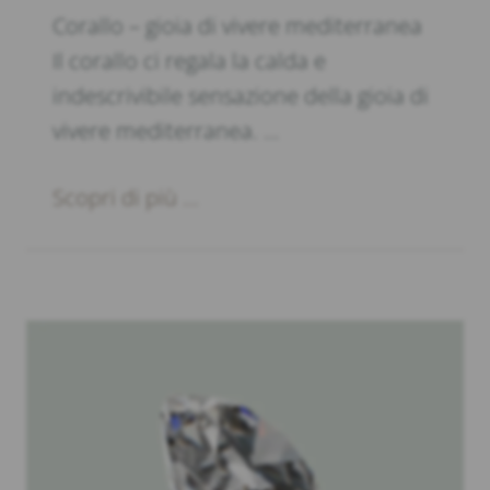
Corallo – gioia di vivere mediterranea
Il corallo ci regala la calda e
indescrivibile sensazione della gioia di
vivere mediterranea. …
Scopri di più ...