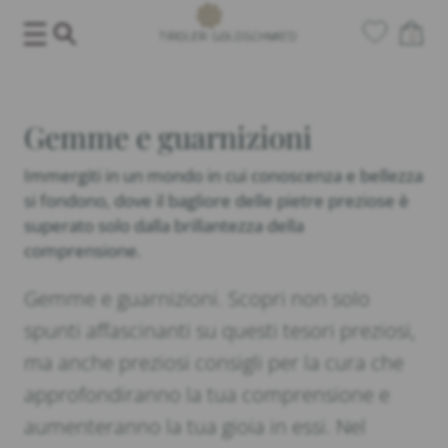
Salta
0
al
contenuto
Gemme e guarnizioni
Immergiti in un mondo in cui conoscenza e bellezza
si fondono, dove il bagliore delle pietre preziose è
superato solo dalla brillantezza della
comprensione.
Gemme e guarnizioni. Scopri non solo
spunti affascinanti su questi tesori preziosi,
ma anche preziosi consigli per la cura che
approfondiranno la tua comprensione e
aumenteranno la tua gioia in essi. Nel