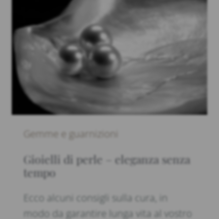
Gemme e guarnizioni
Gioielli di perle – eleganza senza
tempo
Ecco alcuni consigli sulla cura, in
modo da garantire lunga vita al vostro