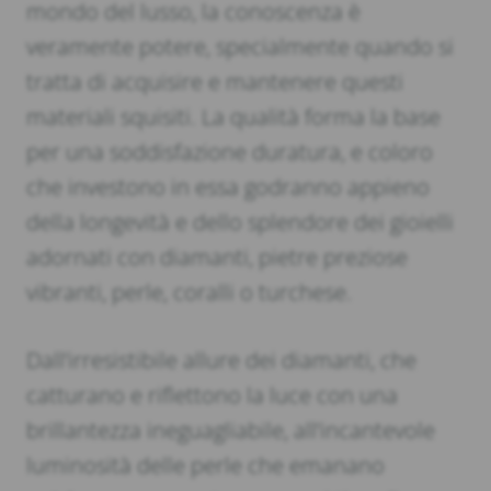
mondo del lusso, la conoscenza è
veramente potere, specialmente quando si
tratta di acquisire e mantenere questi
materiali squisiti. La qualità forma la base
per una soddisfazione duratura, e coloro
che investono in essa godranno appieno
della longevità e dello splendore dei gioielli
adornati con diamanti, pietre preziose
vibranti, perle, coralli o turchese.
Dall’irresistibile allure dei diamanti, che
catturano e riflettono la luce con una
brillantezza ineguagliabile, all’incantevole
luminosità delle perle che emanano