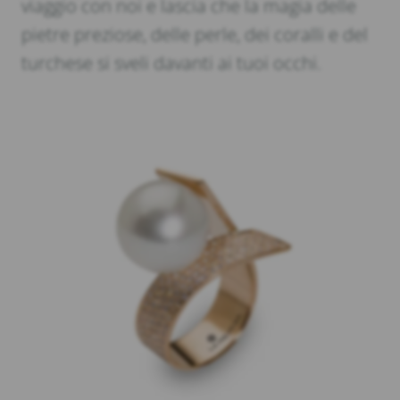
viaggio con noi e lascia che la magia delle
pietre preziose, delle perle, dei coralli e del
turchese si sveli davanti ai tuoi occhi.