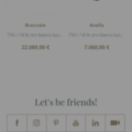
Bracciale
Anello
750 / 18 kt oro bianco lucido, titanio Flex-Band, 65 Diamanti 5,12ct G/vs1 taglio brillante
750 / 18 kt oro bianco lucido, 146 Diamanti 1,56ct G/si1 taglio brillante
22.080,00
€
7.060,00
€
Let's be friends!