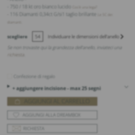
- 750 / 18 kt oro bianco lucido
Cos'è una lega?
- 116 Diamanti 0,34ct G/si1 taglio brillante
Le 5C dei
diamanti.
scegliere
54
Individuare le dimensioni dell'anello
Se non trovaste qui la grandezza dell'anello, inviateci una
richiesta
.
Confezione di regalo
+ aggiungere incisione - max 25 segni
AGGIUNGI AL CARRELLO
AGGIUNGI ALLA DREAMBOX
RICHIESTA