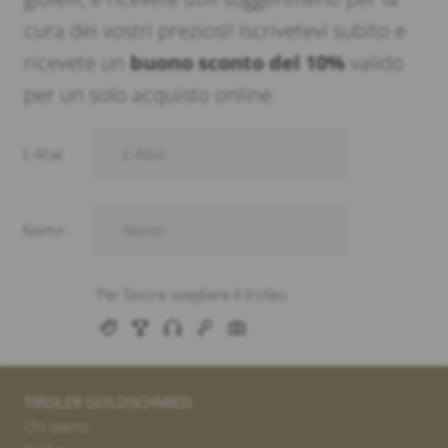
cura dei vostri preziosi! Iscrivetevi subito e
ricevete un
buono sconto del 10%
valido
per un solo acquisto online.
TIROLER GOLDSCHMIED
Chi siamo