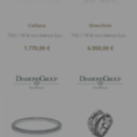
Collana
Orecchini
750 / 18 kt oro bianco lucido, 1 Diamante 0,25ct G/si2 taglio brillante, lunghezza 42cm
750 / 18 kt oro bianco lucido, 104 Diamanti 0,80ct G/vs1 taglio brillante, lunghezza 15,7mm larghezza 9,8mm
1.770,00
€
6.950,00
€