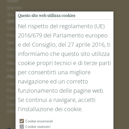
Atelier
Stampa
Stores
Questo sito web utilizza cookies
SERVICE
Nel rispetto del regolamento (UE)
Contatto
2016/679 del Parlamento europeo
Portale resi
Spedizione
e del Consiglio, del 27 aprile 2016, ti
Grandezze e lunghezze
informiamo che questo sito utilizza
FAQ
cookie propri tecnici e di terze parti
Newsletter iscrizione
Creare un buono
per consentirti una migliore
PROTEZIONE LEGALE E DEI DATI
navigazione ed un corretto
Colofone
funzionamento delle pagine web.
Privacy Policy
Cookies
Se continui a navigare, accetti
Condizioni generali
l'installazione dei cookie.
Diritto di recesso
Cookie essenziali
Cookie statistici