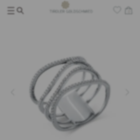
Salta
al
0
contenuto