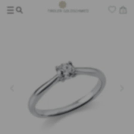
Salta
al
0
contenuto