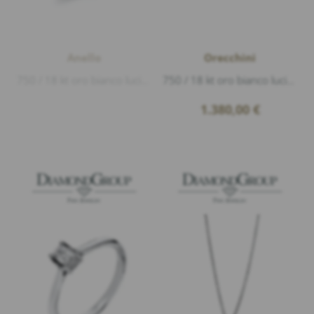
Anello
Orecchini
750 / 18 kt oro bianco lucido, 23 Diamanti 0,15ct G/si1 taglio brillante, larghezza 1,7mm
750 / 18 kt oro bianco lucido, 2 Diamanti 0,30ct G/vs1 taglio a smeraldo, altezza 3,8mm larghezza 2,9mm
1.380,00
€