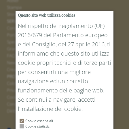
Atelier
Stampa
Stores
Questo sito web utilizza cookies
SERVICE
Nel rispetto del regolamento (UE)
Contatto
2016/679 del Parlamento europeo
Portale resi
Spedizione
e del Consiglio, del 27 aprile 2016, ti
Grandezze e lunghezze
informiamo che questo sito utilizza
FAQ
cookie propri tecnici e di terze parti
Newsletter iscrizione
Creare un buono
per consentirti una migliore
PROTEZIONE LEGALE E DEI DATI
navigazione ed un corretto
Colofone
funzionamento delle pagine web.
Privacy Policy
Cookies
Se continui a navigare, accetti
Condizioni generali
l'installazione dei cookie.
Diritto di recesso
Cookie essenziali
Cookie statistici