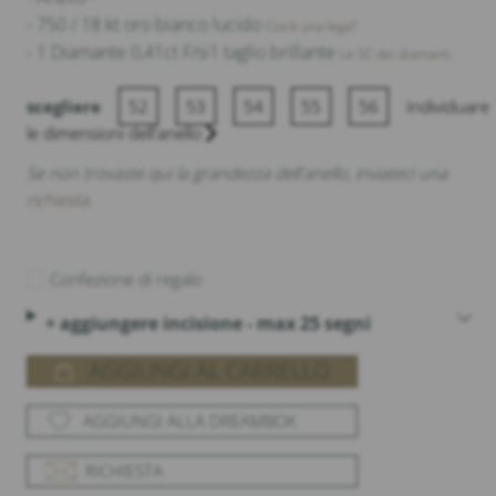
- 750 / 18 kt oro bianco lucido
Cos'è una lega?
- 1 Diamante 0,41ct F/si1 taglio brillante
Le 5C dei diamanti.
scegliere
52
53
54
55
56
Individuare
le dimensioni dell'anello
Se non trovaste qui la grandezza dell'anello, inviateci una
richiesta
.
Confezione di regalo
+ aggiungere incisione - max 25 segni
AGGIUNGI AL CARRELLO
AGGIUNGI ALLA DREAMBOX
RICHIESTA