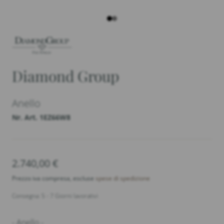
Diamond Group
Anello
Nr. Art. 1EZ66W8
2.740,00
€
Prezzo iva compresa, escluse
spese di spedizione
Consegna: 5 - 7 Giorni lavorativi
- Anello -