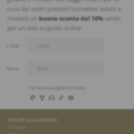
cura dei vostri preziosi! Iscrivetevi subito e
ricevete un
buono sconto del 10%
valido
per un solo acquisto online.
TIROLER GOLDSCHMIED
Chi siamo