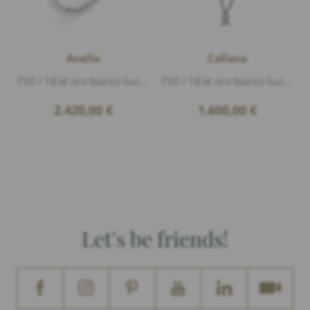
Anello
Collana
750 / 18 kt oro bianco lucido, 1 Diamante 0,38ct G/vs1 taglio a smeraldo, 6 Diamanti 0,10ct G/si1 baguette
750 / 18 kt oro bianco lucido, 1 Diamante 0,20ct G/vs1 taglio a smeraldo, lunghezza 45cm
2.420,00
€
1.600,00
€
Let's be friends!