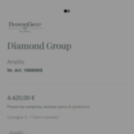
Diamond Group
Anello
Nr. Art. 1R880W8
4.420,00
€
Prezzo iva compresa, escluse
spese di spedizione
Consegna: 5 - 7 Giorni lavorativi
- Anello -