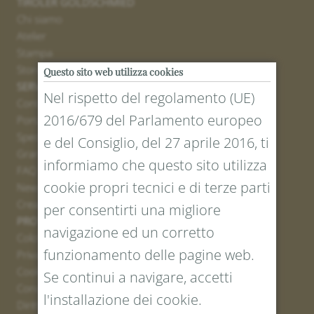
TIROLER GOLDSCHMIED
Chi siamo
Atelier
Stampa
Stores
Questo sito web utilizza cookies
SERVICE
Nel rispetto del regolamento (UE)
Contatto
2016/679 del Parlamento europeo
Portale resi
Spedizione
e del Consiglio, del 27 aprile 2016, ti
Grandezze e lunghezze
informiamo che questo sito utilizza
FAQ
cookie propri tecnici e di terze parti
Newsletter iscrizione
Creare un buono
per consentirti una migliore
PROTEZIONE LEGALE E DEI DATI
navigazione ed un corretto
Colofone
funzionamento delle pagine web.
Privacy Policy
Cookies
Se continui a navigare, accetti
Condizioni generali
l'installazione dei cookie.
Diritto di recesso