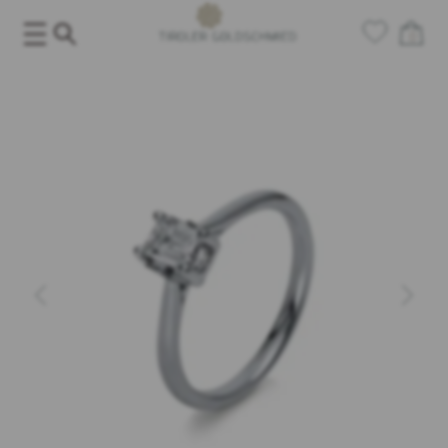
Salta
al
0
contenuto