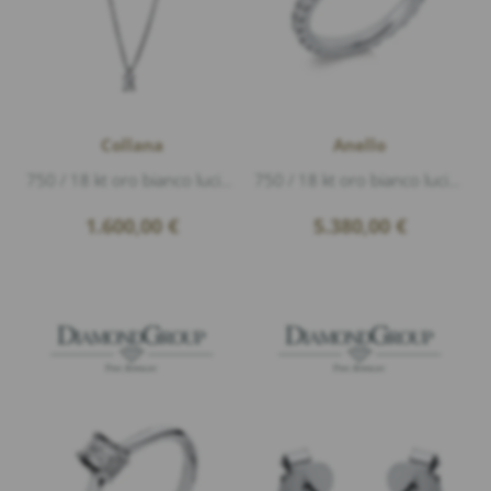
Collana
Anello
750 / 18 kt oro bianco lucido, 1 Diamante 0,20ct G/vs1 taglio a smeraldo, lunghezza 45cm
750 / 18 kt oro bianco lucido, 26 Diamanti 1,50ct G/si1 taglio brillante, larghezza 3mm
1.600,00
€
5.380,00
€