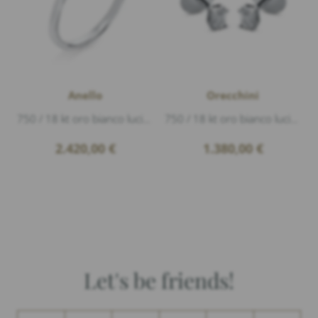
Anello
Orecchini
750 / 18 kt oro bianco lucido, 1 Diamante 0,38ct G/vs1 taglio a smeraldo, 6 Diamanti 0,10ct G/si1 baguette
750 / 18 kt oro bianco lucido, 2 Diamanti 0,30ct G/vs1 taglio a smeraldo, altezza 3,8mm larghezza 2,9mm
2.420,00
€
1.380,00
€
Let's be friends!