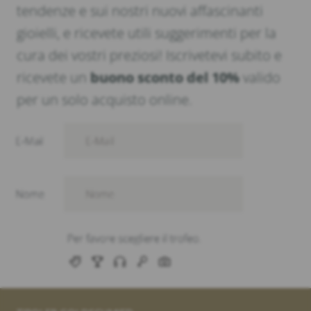
tendenze e sui nostri nuovi affascinanti
gioielli, e ricevete utili suggerimenti per la
cura dei vostri preziosi! Iscrivetevi subito e
ricevete un
buono sconto del 10%
valido
per un solo acquisto online.