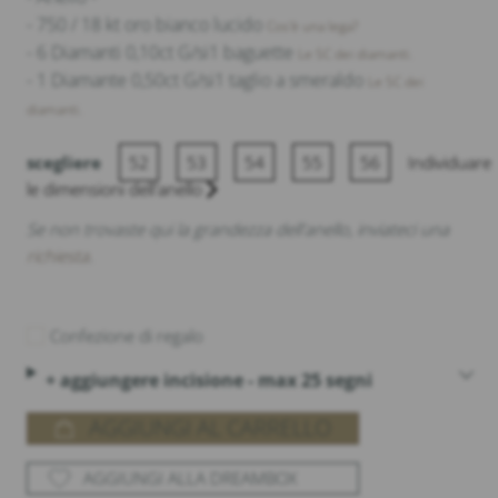
- 750 / 18 kt oro bianco lucido
Cos'è una lega?
- 6 Diamanti 0,10ct G/si1 baguette
Le 5C dei diamanti.
- 1 Diamante 0,50ct G/si1 taglio a smeraldo
Le 5C dei
diamanti.
scegliere
52
53
54
55
56
Individuare
le dimensioni dell'anello
Se non trovaste qui la grandezza dell'anello, inviateci una
richiesta
.
Confezione di regalo
+ aggiungere incisione - max 25 segni
AGGIUNGI AL CARRELLO
AGGIUNGI ALLA DREAMBOX