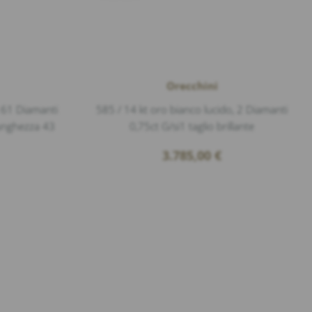
Orecchini
, 61 Diamanti
585 / 14 kt oro bianco lucido, 2 Diamanti
 lunghezza 43
0,75ct G/si1 taglio brillante
3.785,00
€