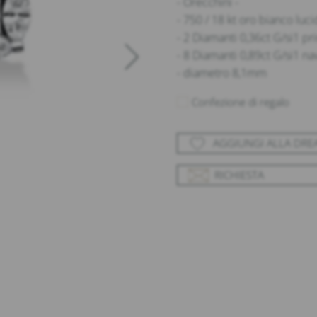
- Orecchini -
- 750 / 18 kt oro bianco luc
- 2 Diamanti 0,36ct G/si1 p
- 8 Diamanti 0,89ct G/si1 na
- diametro 8,1mm
Confezione di regalo
AGGIUNGI ALLA DR
RICHIESTA