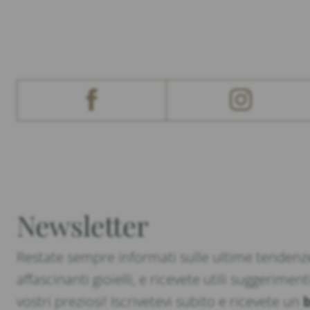
Newsletter
Restate sempre informati sulle ultime tendenze
affascinanti gioielli, e ricevete utili suggeriment
vostri preziosi! Iscrivetevi subito e ricevete un