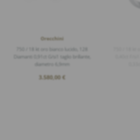
Orecchini
750 / 18 kt oro bianco lucido, 128
750 / 18 kt 
Diamanti 0,91ct G/si1 taglio brillante,
0,40ct F/si1
diametro 6,9mm
0,33c
3.580,00
€