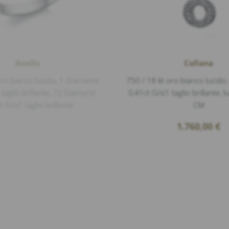
Anello
Collana
oro bianco lucido, 1 Diamante
750 / 18 kt oro bianco lucido
 taglio brillante, 72 Diamanti
0,41ct G/si1 taglio brillante,
t G/si1 taglio brillante
CM
1.760,00
€