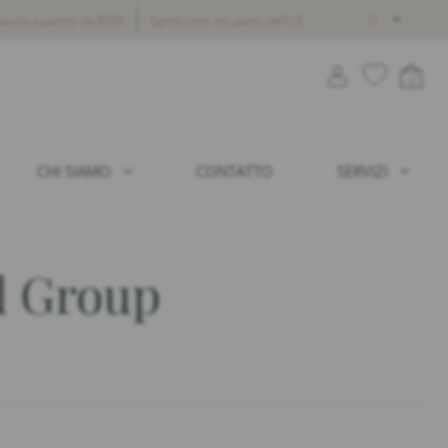
tuita a partire da 800€
Spedizione nei paesi dell’UE
IT
0
CHI SIAMO
CONTATTO
SERVIZI
 Group