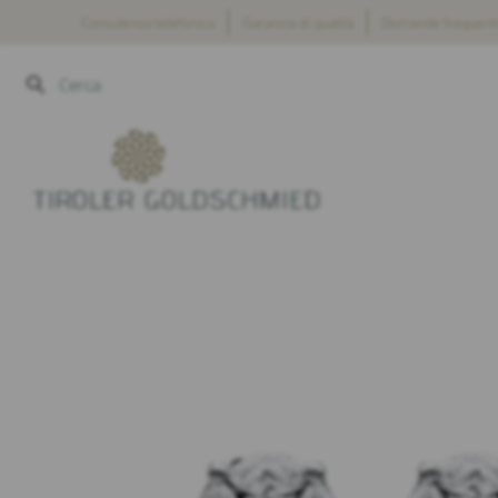
Salta
Consulenza telefonica
Garanzia di qualità
Domande frequent
al
contenuto
Cerca