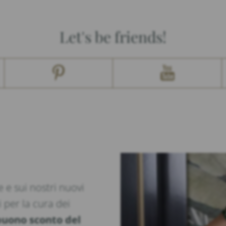
Let's be friends!
 e sui nostri nuovi
i per la cura dei
buono sconto del