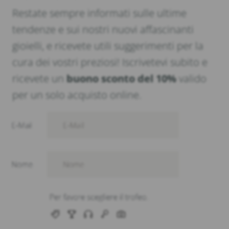
Restate sempre informati sulle ultime
tendenze e sui nostri nuovi affascinanti
gioielli, e ricevete utili suggerimenti per la
cura dei vostri preziosi! Iscrivetevi subito e
ricevete un
buono sconto del 10%
valido
per un solo acquisto online.