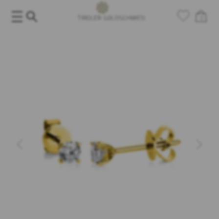
Salta
al
0
contenuto