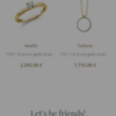
Anello
Collana
750 / 18 kt oro giallo lucido, 1 Diamante 0,25ct G/si1 taglio brillante
750 / 18 kt oro giallo lucido, 33 Diamanti 0,27ct G/si1 taglio brillante, lunghezza 40-42cm, ca. Ø15,2mm
2.255,00
€
1.715,00
€
Let's be friends!