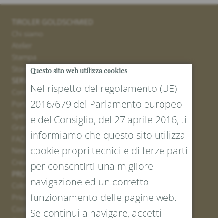
TIROLER GOLDSCHMIED
Chi siamo
Atelier
Stampa
Stores
Questo sito web utilizza cookies
SERVICE
Nel rispetto del regolamento (UE)
Contatto
2016/679 del Parlamento europeo
Portale resi
Spedizione
e del Consiglio, del 27 aprile 2016, ti
Grandezze e lunghezze
informiamo che questo sito utilizza
FAQ
cookie propri tecnici e di terze parti
Newsletter iscrizione
Creare un buono
per consentirti una migliore
PROTEZIONE LEGALE E DEI DATI
navigazione ed un corretto
Colofone
funzionamento delle pagine web.
Privacy Policy
Cookies
Se continui a navigare, accetti