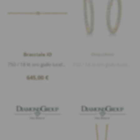
Bracciale IO
Orecchini
750 / 18 kt oro giallo lucido, 1 Diamante 0,03ct G/vs1 taglio brillante, lunghezza 16-17cm
750 / 18 kt oro giallo lucido, 50 Diamanti 0,54ct G/si1 taglio brillante, lunghezza ca.1,6cm
645,00
€