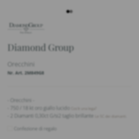
Diamond Group
Orecchini
Nr. Art. 2M849G8
- Orecchini -
- 750 / 18 kt oro giallo lucido
Cos'è una lega?
- 2 Diamanti 0,30ct G/si2 taglio brillante
Le 5C dei diamanti.
Confezione di regalo