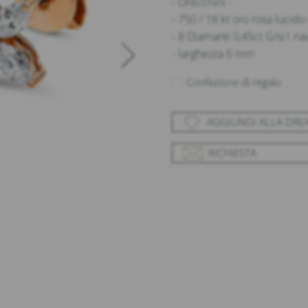
- Orecchini -
- 750 / 18 kt oro rosa lucido
- 8 Diamanti 0,45ct G/si1 na
- larghezza 6 mm
Confezione di regalo
AGGIUNGI ALLA DR
RICHIESTA