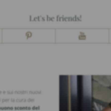
Let's be friends!
 e sui nostri nuovi
i per la cura dei
buono sconto del