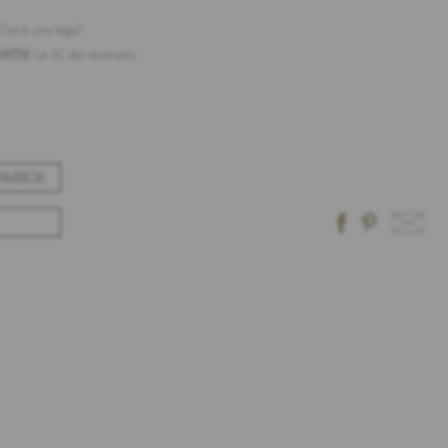
Cos'è una lega?
vette
Le 5C dei diamanti.
EAMBOX