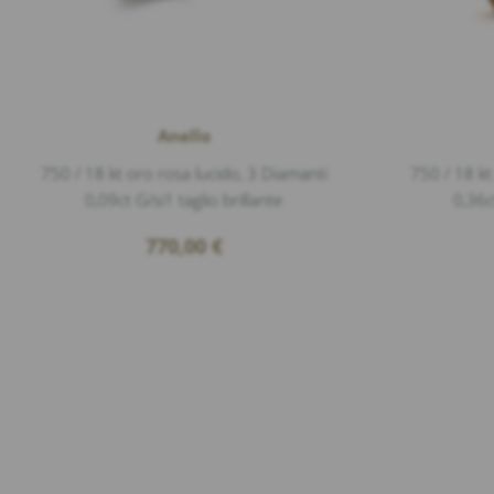
Anello
750 / 18 kt oro rosa lucido, 3 Diamanti
750 / 18 kt
0,09ct G/si1 taglio brillante
0,36c
770,00
€