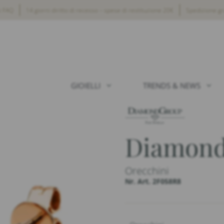
i FAQ
14 giorni diritto di recesso – spese di restituzione 20€
Spedizione gra
GIOIELLI
TRENDS & NEWS
Diamond
Orecchini
Nr. Art. 2F058R8