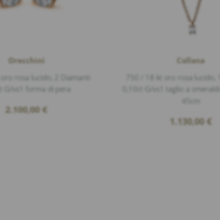
Orecchini
Collana
 oro rosa lucido, 2 Diamanti
750 / 18 kt oro rosa lucido,
t G/vs1 forma di pera
0,10ct G/vs1 taglio a smerald
45cm
2.100,00
€
1.130,00
€