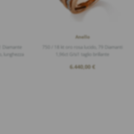
Anello
 1 Diamante
750 / 18 kt oro rosa lucido, 79 Diamanti
o, lunghezza
1,96ct G/si1 taglio brillante
6.440,00
€