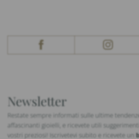
Newsletter
Restate sempre informati sulle ultime tendenze
affascinanti gioielli, e ricevete utili suggeriment
vostri preziosi! Iscrivetevi subito e ricevete un