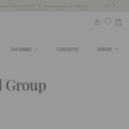
tuita a partire da 800€
Spedizione nei paesi dell’UE
IT
0
CHI SIAMO
CONTATTO
SERVIZI
 Group