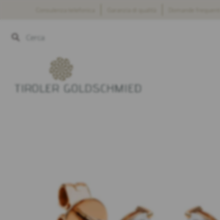
Salta
Consulenza telefonica
Garanzia di qualità
Domande frequent
al
contenuto
Cerca