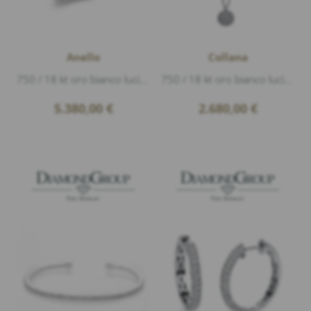
Anello
Collana
750 / 18 kt oro bianco lucido, 26 Diamanti 1,50ct G/si1 taglio brillante, larghezza 3mm
750 / 18 kt oro bianco lucido, 63 Diamanti 0,62ct H/si1 taglio brillante, lunghezza 40-42cm
5.380,00
€
2.680,00
€