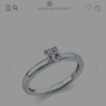
Salta
al
0
contenuto