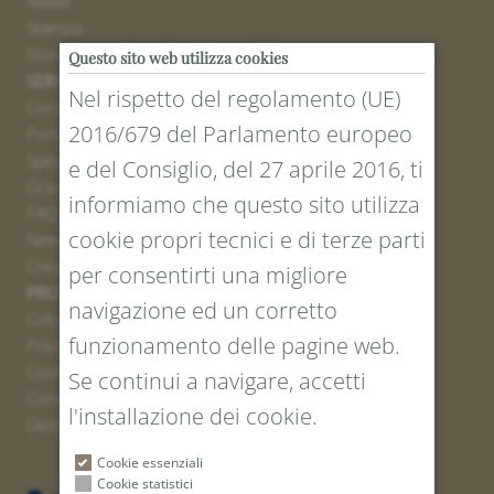
Atelier
Stampa
Stores
Questo sito web utilizza cookies
SERVICE
Nel rispetto del regolamento (UE)
Contatto
2016/679 del Parlamento europeo
Portale resi
Spedizione
e del Consiglio, del 27 aprile 2016, ti
Grandezze e lunghezze
informiamo che questo sito utilizza
FAQ
cookie propri tecnici e di terze parti
Newsletter iscrizione
Creare un buono
per consentirti una migliore
PROTEZIONE LEGALE E DEI DATI
navigazione ed un corretto
Colofone
funzionamento delle pagine web.
Privacy Policy
Cookies
Se continui a navigare, accetti
Condizioni generali
l'installazione dei cookie.
Diritto di recesso
Cookie essenziali
Cookie statistici