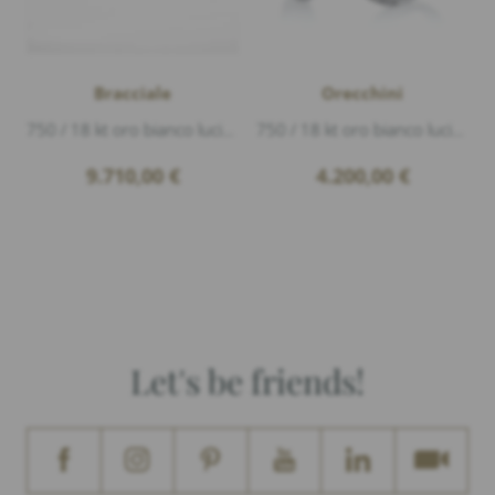
Bracciale
Orecchini
750 / 18 kt oro bianco lucido, 43 Diamanti 1,33ct G/vs1 taglio brillante, altezza 44mm lunghezza 54mm
750 / 18 kt oro bianco lucido, 104 Diamanti 0,91ct G/vs1 taglio brillante, lunghezza 19,4mm
9.710,00
€
4.200,00
€
Let's be friends!