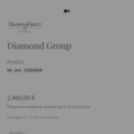
Diamond Group
Anello
Nr. Art. 1EZ69W8
2.460,00
€
Prezzo iva compresa, escluse
spese di spedizione
Consegna: 5 - 7 Giorni lavorativi
- Anello -