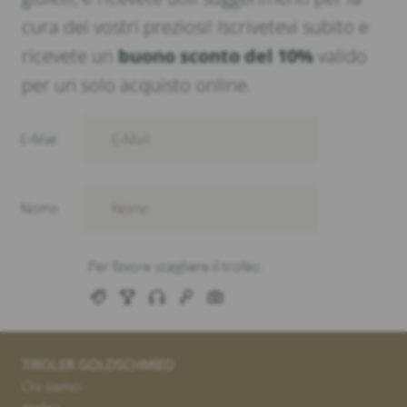
cura dei vostri preziosi! Iscrivetevi subito e
ricevete un
buono sconto del 10%
valido
per un solo acquisto online.
TIROLER GOLDSCHMIED
Chi siamo