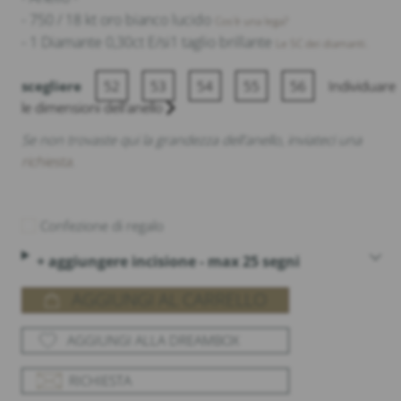
- 750 / 18 kt oro bianco lucido
Cos'è una lega?
- 1 Diamante 0,30ct E/si1 taglio brillante
Le 5C dei diamanti.
scegliere
52
53
54
55
56
Individuare
le dimensioni dell'anello
Se non trovaste qui la grandezza dell'anello, inviateci una
richiesta
.
Confezione di regalo
+ aggiungere incisione - max 25 segni
AGGIUNGI AL CARRELLO
AGGIUNGI ALLA DREAMBOX
RICHIESTA