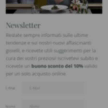
Newsletter
Restate sempre informati sulle ultime
tendenze e sui nostri nuovi affascinanti
gioielli, e ricevete utili suggerimenti per la
cura dei vostri preziosi! Iscrivetevi subito e
ricevete un
buono sconto del 10%
valido
per un solo acquisto online.