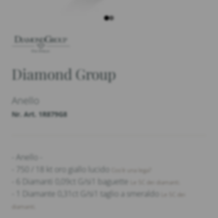
Diamond Group
Anello
Nr. Art. 1R879G8
- Anello -
- 750 / 18 kt oro giallo lucido
Cos'è una lega?
- 6 Diamanti 0,09ct G/si1 baguette
Le 5C dei diamanti.
- 1 Diamante 0,31ct G/si1 taglio a smeraldo
Le 5C dei
diamanti.