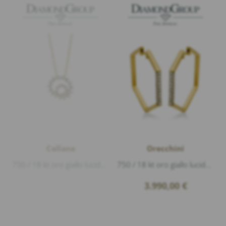
Collana
Orecchini
750 / 18 kt oro giallo lucido, 25 Diamanti 0,45ct G/vs1 taglio brillante, lunghezza 45cm diametro 1,18mm
750 / 18 kt oro giallo lucido, 56 Diamanti 0,65ct G/si1 taglio brillante, diametro 3,2mm
3.990,00
€