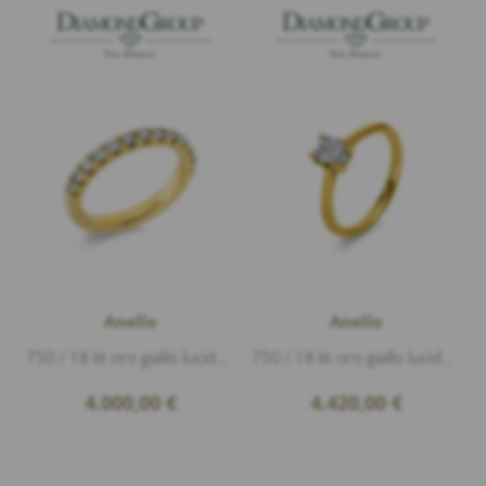
Anello
Anello
750 / 18 kt oro giallo lucido, 13 Diamanti 0,75ct G/si1 taglio brillante, larghezza 3mm
750 / 18 kt oro giallo lucido, 6 Diamanti 0,10ct G/si1 baguette, 1 Diamante 0,50ct G/si1 taglio a smeraldo
4.000,00
€
4.420,00
€