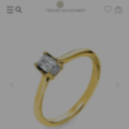
Salta
al
0
contenuto