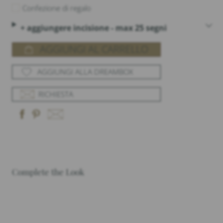
Confezione di regalo
+ aggiungere incisione - max 25 segni
AGGIUNGI AL CARRELLO
AGGIUNGI ALLA DREAMBOX
RICHIESTA
Complete the Look