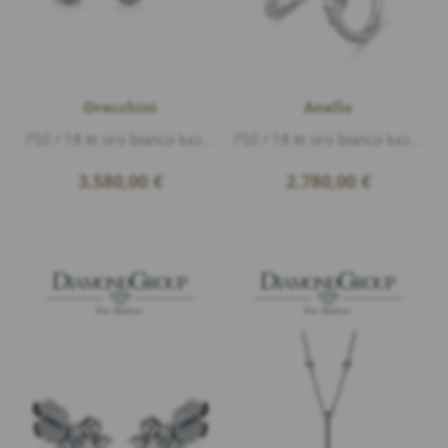
Orecchini
Anello
750 / 18 kt oro bianco lucido, 128 Diamanti 0,91ct G/si1 taglio brillante, diametro 6,9mm
750 / 18 kt oro bianco lucido, 1 Diamante 0,25ct G/si1 navette, 37 Diamanti 0,36ct G/si1 taglio brillante
3.580,00
€
2.780,00
€