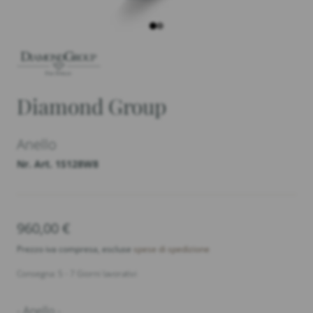
Diamond Group
Anello
Nr. Art. 1S128W8
960,00
€
Prezzo iva compresa, escluse
spese di spedizione
Consegna: 5 - 7 Giorni lavorativi
- Anello -