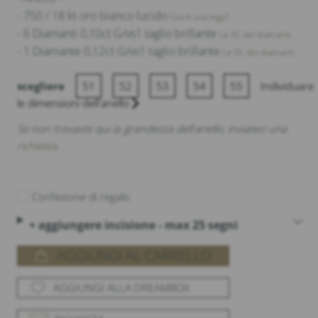
- 750 / 18 kt oro bianco lucido
Cos'è una lega?
- 6 Diamanti 0,10ct G/vs1 taglio brillante
Le 5C dei diamanti.
- 1 Diamante 0,12ct G/vs1 taglio brillante
Le 5C dei diamanti.
scegliere
51
52
53
54
55
Individuare
le dimensioni dell'anello
Se non trovaste qui la grandezza dell'anello, inviateci una
richiesta
.
Confezione di regalo
+ aggiungere incisione - max 25 segni
AGGIUNGI AL CARRELLO
AGGIUNGI ALLA DREAMBOX