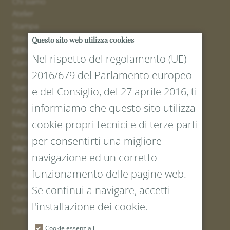
Chi siamo
Atelier
Stampa
Stores
Questo sito web utilizza cookies
SERVICE
Nel rispetto del regolamento (UE)
Contatto
2016/679 del Parlamento europeo
Portale resi
Spedizione
e del Consiglio, del 27 aprile 2016, ti
Grandezze e lunghezze
informiamo che questo sito utilizza
FAQ
cookie propri tecnici e di terze parti
Newsletter iscrizione
Creare un buono
per consentirti una migliore
PROTEZIONE LEGALE E DEI DATI
navigazione ed un corretto
Colofone
funzionamento delle pagine web.
Privacy Policy
Cookies
Se continui a navigare, accetti
Condizioni generali
l'installazione dei cookie.
Diritto di recesso
Cookie essenziali