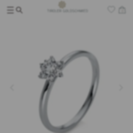
Salta
al
0
contenuto