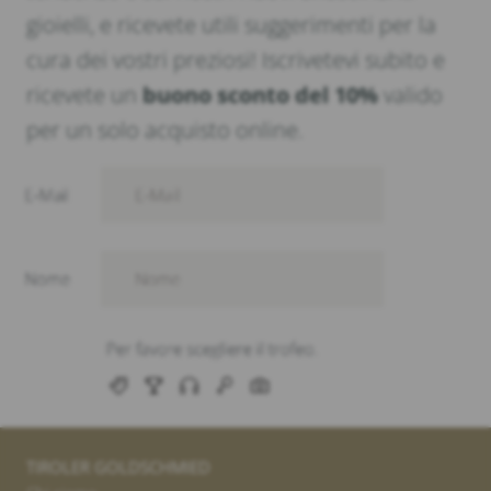
gioielli, e ricevete utili suggerimenti per la
cura dei vostri preziosi! Iscrivetevi subito e
ricevete un
buono sconto del 10%
valido
per un solo acquisto online.
TIROLER GOLDSCHMIED