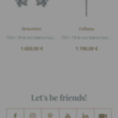
Orecchini
Collana
750 / 18 kt oro bianco lucido, 12 Diamanti 0,27ct G/vs1 taglio brillante, 2 Diamanti 0,26ct G/vs1 taglio brillante, diametro 6,8mm
750 / 18 kt oro bianco lucido, 28 Diamanti 0,16ct G/si1 taglio brillante, lunghezza 46 cm, 43cm, 41cm, lunghezza pendente 3cm
1.650,00
€
1.190,00
€
Let's be friends!