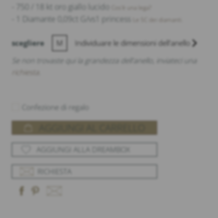
- 750 / 18 kt oro giallo lucido
Cos'è una lega?
- 1 Diamante 0,09ct G/vs1 princess
Le 5C dei diamanti.
scegliere
M
Individuare le dimensioni dell'anello
Se non trovaste qui la grandezza dell'anello, inviateci una
richiesta
.
Confezione di regalo
AGGIUNGI AL CARRELLO
AGGIUNGI ALLA DREAMBOX
RICHIESTA