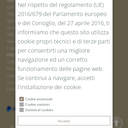
Nel rispetto del regolamento (UE)
Contatto
2016/679 del Parlamento europeo
Portale resi
Spedizione
e del Consiglio, del 27 aprile 2016, ti
Grandezze e lunghezze
informiamo che questo sito utilizza
FAQ
cookie propri tecnici e di terze parti
Newsletter iscrizione
Creare un buono
per consentirti una migliore
PROTEZIONE LEGALE E DEI DATI
navigazione ed un corretto
Colofone
funzionamento delle pagine web.
Privacy Policy
Cookies
Se continui a navigare, accetti
Condizioni generali
l'installazione dei cookie.
Diritto di recesso
Cookie essenziali
Cookie statistici
Statistical cookies
Accetta
© 2026 Tiroler Goldschmied Srl | P. IVA: IT 00766010219