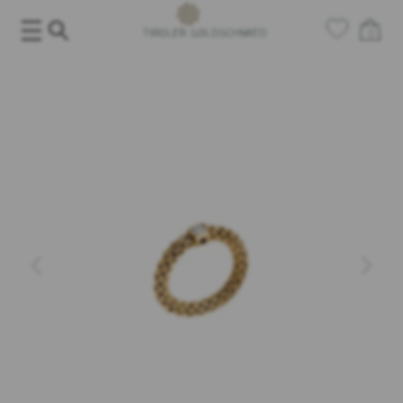
Salta
al
0
contenuto