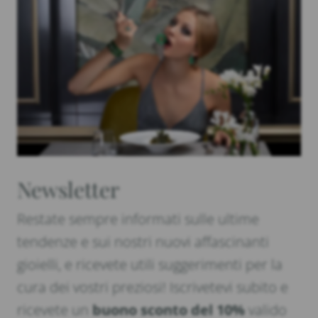
Newsletter
Restate sempre informati sulle ultime
tendenze e sui nostri nuovi affascinanti
gioielli, e ricevete utili suggerimenti per la
cura dei vostri preziosi! Iscrivetevi subito e
ricevete un
buono sconto del 10%
valido