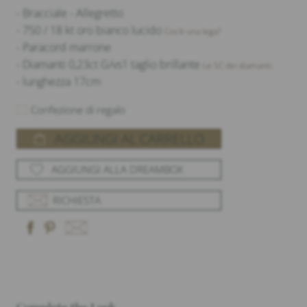
- Bracciale - Allegretto
- 750 / 18 kt oro bianco lucido
Cos'è una lega?
- Paracord marrone
- Diamanti 0,23ct G/vs1 taglio brillante
Le 5C dei diamanti.
- lunghezza 17cm
Confezione di regalo
AGGIUNGI AL CARRELLO
AGGIUNGI ALLA DREAMBOX
RICHIESTA