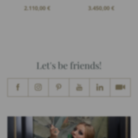
2.110,00
€
3.450,00
€
Let's be friends!