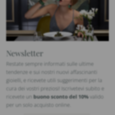
Newsletter
Restate sempre informati sulle ultime
tendenze e sui nostri nuovi affascinanti
gioielli, e ricevete utili suggerimenti per la
cura dei vostri preziosi! Iscrivetevi subito e
ricevete un
buono sconto del 10%
valido
per un solo acquisto online.