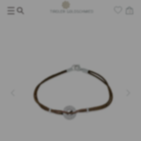
Salta
al
0
contenuto