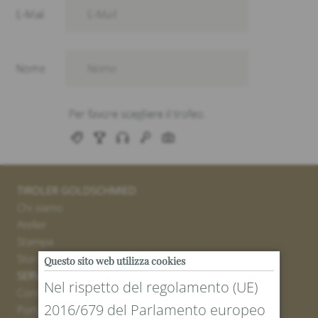
TIROLER GOLDSCHMIED
Chi siamo
Atelier
Stampa
Stores
Questo sito web utilizza cookies
SERVICE
Nel rispetto del regolamento (UE)
Contatto
2016/679 del Parlamento europeo
Portale resi