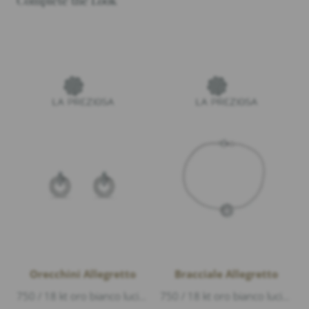
Complete the Look
Orecchini Allegretto
Bracciale Allegretto
750 / 18 kt oro bianco lucido, Diamanti 0,28ct G/vs1 taglio brillante, lunghezza 1cm
750 / 18 kt oro bianco lucido, Diamanti 0,23ct G/vs1 taglio brillante, lunghezza 17cm