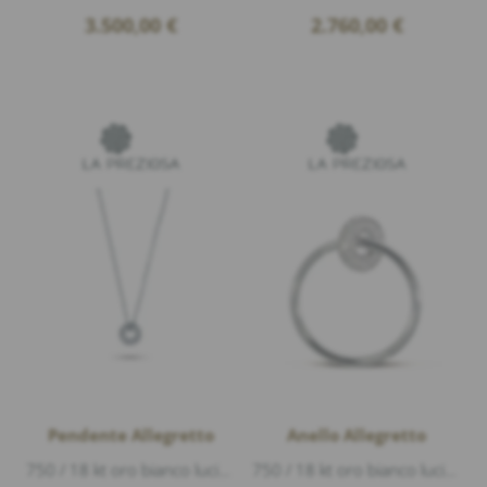
3.500,00
€
2.760,00
€
Pendente Allegretto
Anello Allegretto
750 / 18 kt oro bianco lucido, Diamanti 0,23ct G/vs1 taglio brillante, diametro 9mm
750 / 18 kt oro bianco lucido, Diamanti 0,20ct G/vs1 taglio brillante