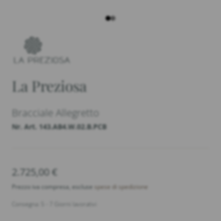
La Preziosa
Bracciale Allegretto
Nr. Art. 143.AB4.W.02.B.PCB
2.725,00
€
Prezzo iva compresa, escluse
spese di spedizione
Consegna: 5 - 7 Giorni lavorativi