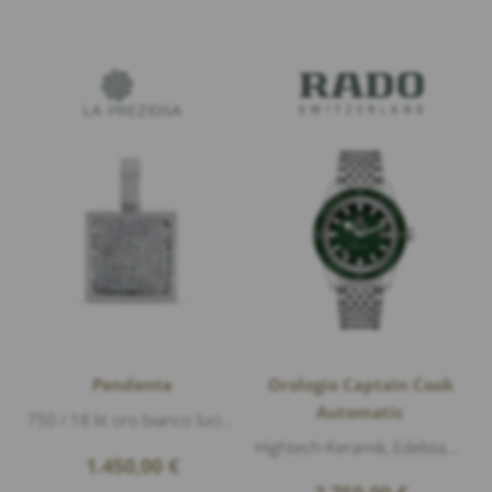
Pendente
Orologio Captain Cook
Automatic
750 / 18 kt oro bianco lucido, 1 Diamante 0,01ct G/vs1 taglio brillante, lunghezza 1,8cm larghezza 1,1cm, L'incisione sul pendente è solo un...
Hightech-Keramik, Edelstahl, Ø 42mm, Spessore della cassa 12,1mm, Cristallo zaffiro con rivestimento antiriflesso su entrambi i latii, Imper...
1.450,00
€