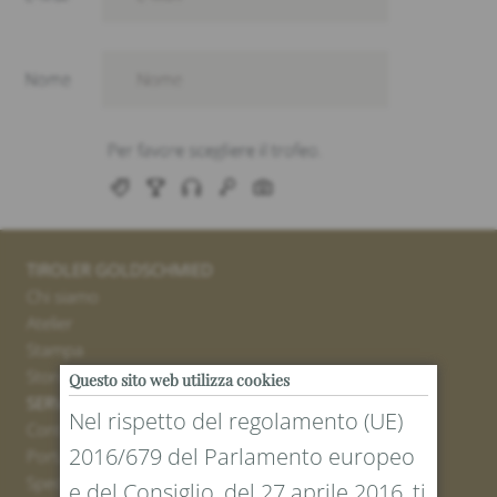
TIROLER GOLDSCHMIED
Chi siamo
Atelier
Stampa
Stores
Questo sito web utilizza cookies
SERVICE
Nel rispetto del regolamento (UE)
Contatto
2016/679 del Parlamento europeo
Portale resi
Spedizione
e del Consiglio, del 27 aprile 2016, ti