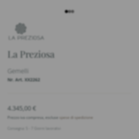
La Preziosa
Gemelli
Nr. Art. XX2262
4.345,00
€
Prezzo iva compresa, escluse
spese di spedizione
Consegna: 5 - 7 Giorni lavorativi