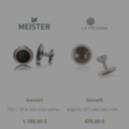
Gemelli
Gemelli
750 / 18 kt oro rosa satinato, carbonio, Titan, diametro 12mm
argento 925 placcato rodio lucido, diametro 1,6cm, L'incisione è solo un esempio.
1.180,00
€
470,00
€