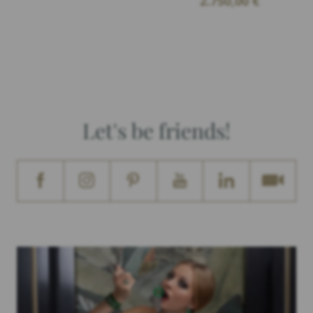
2.750,00
€
Let's be friends!