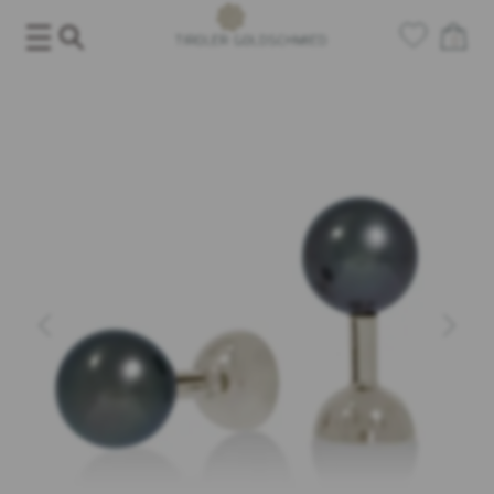
Salta
al
0
contenuto