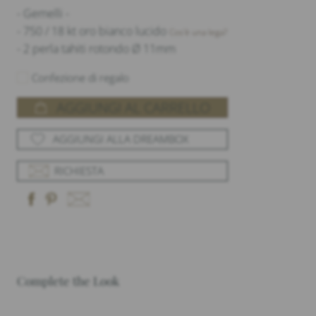
- Gemelli -
- 750 / 18 kt oro bianco lucido
Cos'è una lega?
- 2 perla tahiti rotondo Ø 11mm
Confezione di regalo
AGGIUNGI AL CARRELLO
AGGIUNGI ALLA DREAMBOX
RICHIESTA
Complete the Look