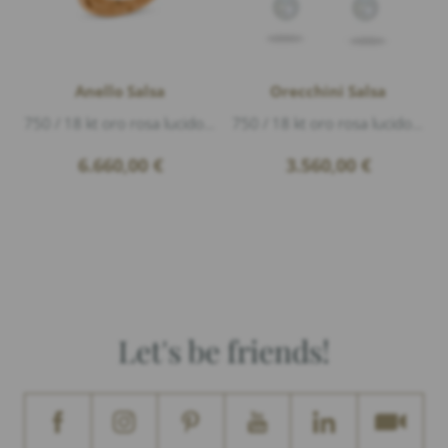
Anello Salsa
Orecchini Salsa
750 / 18 kt oro rosa lucido, 1 perla australiana Ø 13mm, 3 Diamanti 0,09ct G/vs1 taglio brillante
750 / 18 kt oro rosa lucido, 2 perla australiana Ø 12mm, lunghezza 6cm, Questi orecchini possono essere indossati con qualsiasi orecchino a ...
6.660,00
€
3.560,00
€
Let's be friends!