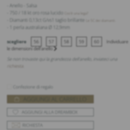
- Anello - Salsa
- 750 / 18 kt oro rosa lucido
Cos'è una lega?
- Diamanti 0,13ct G/vs1 taglio brillante
Le 5C dei diamanti.
- 1 perla australiana Ø 12,9mm
scegliere
56
57
58
59
60
Individuare
le dimensioni dell'anello
Se non trovaste qui la grandezza dell'anello, inviateci una
richiesta
.
Confezione di regalo
AGGIUNGI AL CARRELLO
AGGIUNGI ALLA DREAMBOX
RICHIESTA