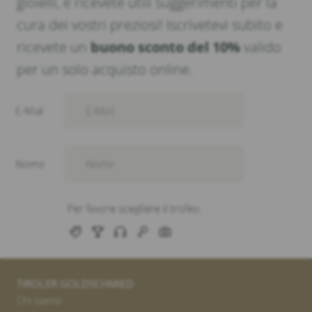
gioielli, e ricevete utili suggerimenti per la
cura dei vostri preziosi! Iscrivetevi subito e
ricevete un
buono sconto del 10%
valido
per un solo acquisto online.
TIROLER GOLDSCHMIED
Chi siamo