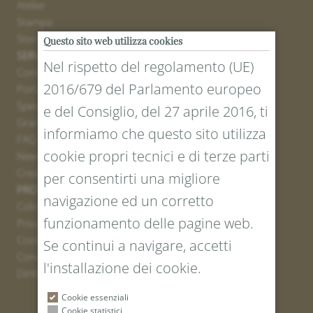
Atelier
Stampa
Stores
Questo sito web utilizza cookies
SERVICE
Nel rispetto del regolamento (UE)
Contatto
2016/679 del Parlamento europeo
Portale resi
Spedizione
e del Consiglio, del 27 aprile 2016, ti
Grandezze e lunghezze
informiamo che questo sito utilizza
FAQ
cookie propri tecnici e di terze parti
Newsletter iscrizione
Creare un buono
per consentirti una migliore
PROTEZIONE LEGALE E DEI DATI
navigazione ed un corretto
Colofone
funzionamento delle pagine web.
Privacy Policy
Cookies
Se continui a navigare, accetti
Condizioni generali
l'installazione dei cookie.
Diritto di recesso
Cookie essenziali
Cookie statistici