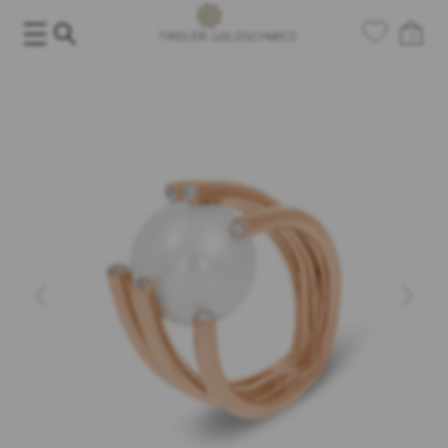
Salta
al
0
contenuto