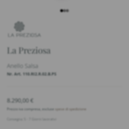
La Preziosa
Anello Salsa
Nr. Art. 110.RI2.R.02.B.PS
8.290,00
€
Prezzo iva compresa, escluse
spese di spedizione
Consegna: 5 - 7 Giorni lavorativi