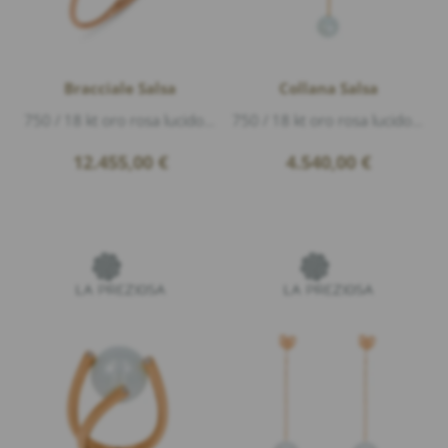
Bracciale Salsa
Collana Salsa
750 / 18 kt oro rosa lucido, 1 perla australiana Ø 12,5mm, Diamanti 0,06ct G/vs1 taglio brillante
750 / 18 kt oro rosa lucido, 1 Diamante 0,26ct G/vs1 taglio brillante, 1 perla australiana Ø 11mm, lunghezza 45cm
12.455,00
€
4.540,00
€