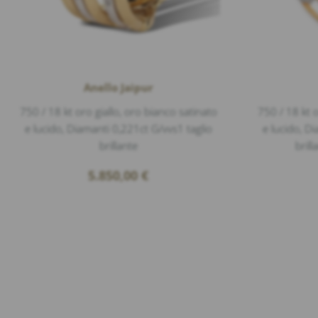
Anello Jaipur
750 / 18 kt oro giallo, oro bianco satinato
750 / 18 kt o
e lucido, Diamanti 0,221ct G/vvs1 taglio
e lucido, D
brillante
bril
5.850,00
€