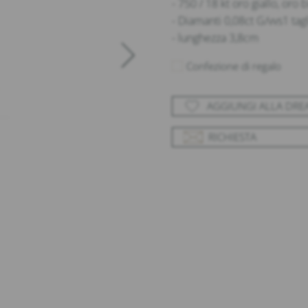
- 750 / 18 kt oro giallo, oro
- Diamanti 0,08ct G/vvs1 tagl
- lunghezza 3,8cm
Confezione di regalo
AGGIUNGI ALLA DR
RICHIESTA