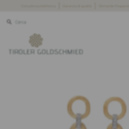
Salta
Consulenza telefonica
Garanzia di qualità
Domande frequent
al
contenuto
Cerca