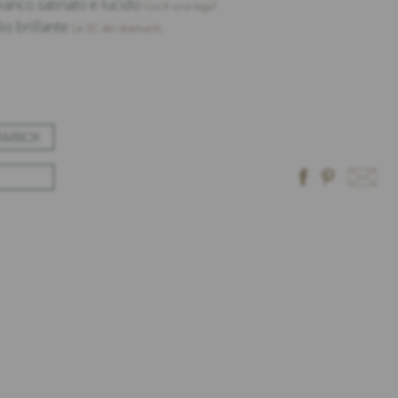
 bianco satinato e lucido
Cos'è una lega?
io brillante
Le 5C dei diamanti.
EAMBOX