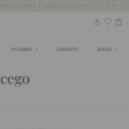
tuita a partire da 800€
Spedizione nei paesi dell’UE
IT
0
CHI SIAMO
CONTATTO
SERVIZI
icego