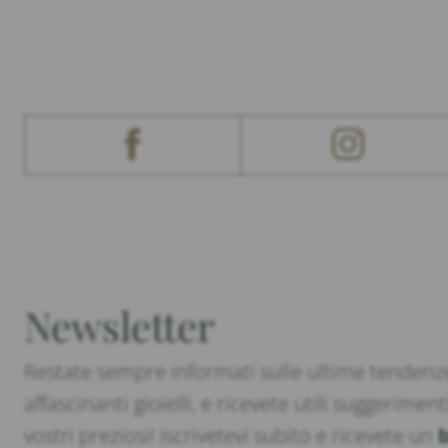
Newsletter
Restate sempre informati sulle ultime tendenze
affascinanti gioielli, e ricevete utili suggeriment
vostri preziosi! Iscrivetevi subito e ricevete un