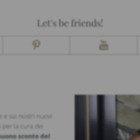
Let's be friends!
 e sui nostri nuovi
i per la cura dei
buono sconto del