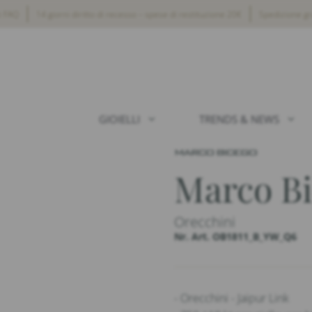
i FAQ
14 giorni diritto di recesso – spese di restituzione 20€
Spedizione gra
GIOIELLI
TRENDS & NEWS
Marco B
Orecchini
Nr. Art. OB1811_B_YW_Q6
- Orecchini - Jaipur Link