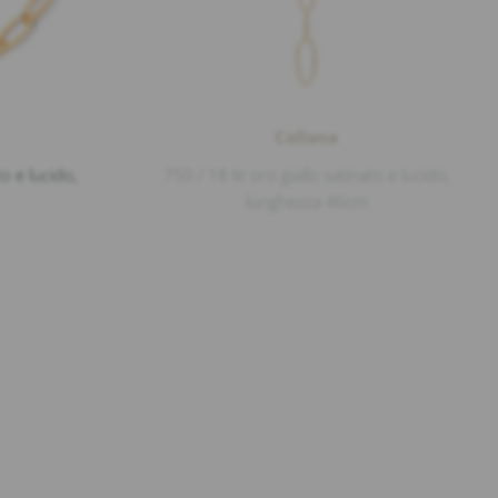
Collana
to e lucido,
750 / 18 kt oro giallo satinato e lucido,
lunghezza 46cm