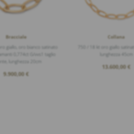
Bracciale
Collana
ro giallo, oro bianco satinato
750 / 18 kt oro giallo satina
iamanti 0,774ct G/vvs1 taglio
lunghezza 45cm
lante, lunghezza 20cm
13.600,00
€
9.900,00
€