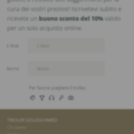
cura dei vostri preziosi! Iscrivetevi subito e
ricevete un
buono sconto del 10%
valido
per un solo acquisto online.
TIROLER GOLDSCHMIED
Chi siamo