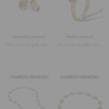
Orecchini Lunaria
Anello Lunaria
750 / 18 kt oro giallo satinato e lucido, lunghezza ca.2,2cm larghezza ca.1,5cm
750 / 18 kt oro giallo, oro bianco satinato e lucido, Diamanti 0,09ct G/vvs1 taglio brillante