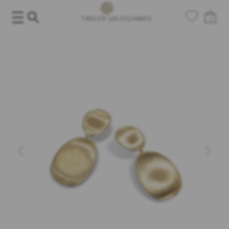
Salta
al
0
contenuto