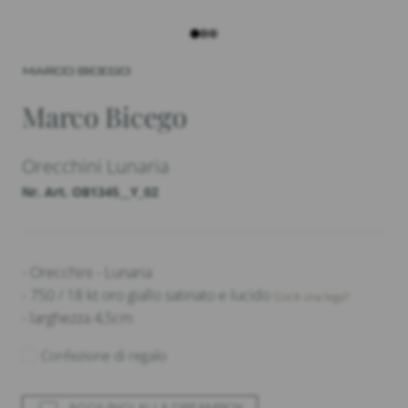
Marco Bicego
Orecchini Lunaria
Nr. Art. OB1345__Y_02
- Orecchini - Lunaria
- 750 / 18 kt oro giallo satinato e lucido
Cos'è una lega?
- larghezza 4,5cm
Confezione di regalo