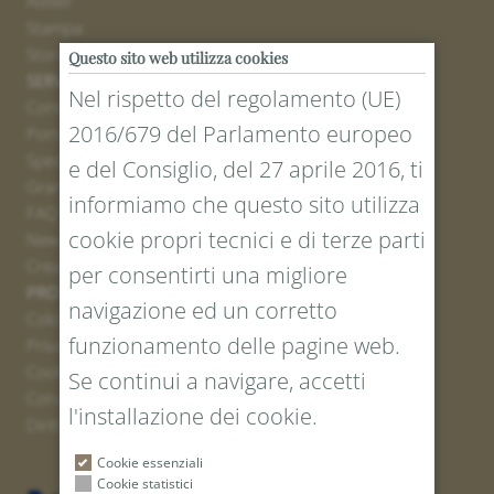
Atelier
Stampa
Stores
Questo sito web utilizza cookies
SERVICE
Nel rispetto del regolamento (UE)
Contatto
2016/679 del Parlamento europeo
Portale resi
Spedizione
e del Consiglio, del 27 aprile 2016, ti
Grandezze e lunghezze
informiamo che questo sito utilizza
FAQ
cookie propri tecnici e di terze parti
Newsletter iscrizione
Creare un buono
per consentirti una migliore
PROTEZIONE LEGALE E DEI DATI
navigazione ed un corretto
Colofone
funzionamento delle pagine web.
Privacy Policy
Cookies
Se continui a navigare, accetti
Condizioni generali
l'installazione dei cookie.
Diritto di recesso
Cookie essenziali
Cookie statistici