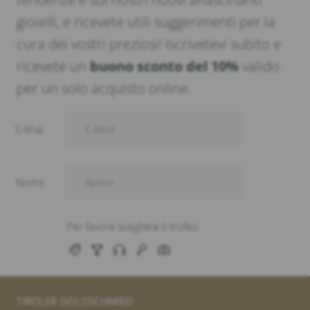
gioielli, e ricevete utili suggerimenti per la
cura dei vostri preziosi! Iscrivetevi subito e
ricevete un
buono sconto del 10%
valido
per un solo acquisto online.
TIROLER GOLDSCHMIED