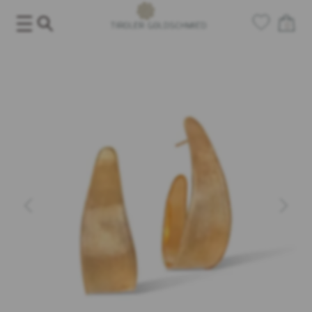
Salta
al
0
contenuto