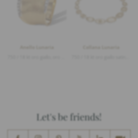
Anello Lunaria
Collana Lunaria
750 / 18 kt oro giallo, oro bianco satinato e lucido, Diamanti 0,14ct G/vvs1
750 / 18 kt oro giallo satinato e lucido, lunghezza 46cm
Let's be friends!