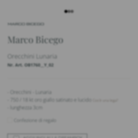
Marco Bicego
Orecchini Lunaria
Nr. Art. OB1760__Y_02
- Orecchini - Lunaria
- 750 / 18 kt oro giallo satinato e lucido
Cos'è una lega?
- lunghezza 3cm
Confezione di regalo