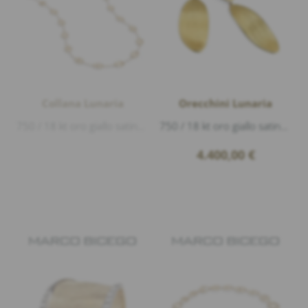
Collana Lunaria
Orecchini Lunaria
750 / 18 kt oro giallo satinato e lucido, lunghezza 92cm
750 / 18 kt oro giallo satinato e lucido, lunghezza 6cm
4.400,00
€