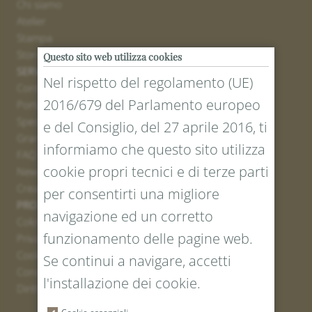
Chi siamo
Atelier
Stampa
Stores
Questo sito web utilizza cookies
SERVICE
Nel rispetto del regolamento (UE)
Contatto
2016/679 del Parlamento europeo
Portale resi
Spedizione
e del Consiglio, del 27 aprile 2016, ti
Grandezze e lunghezze
informiamo che questo sito utilizza
FAQ
cookie propri tecnici e di terze parti
Newsletter iscrizione
Creare un buono
per consentirti una migliore
PROTEZIONE LEGALE E DEI DATI
navigazione ed un corretto
Colofone
funzionamento delle pagine web.
Privacy Policy
Cookies
Se continui a navigare, accetti
Condizioni generali
l'installazione dei cookie.
Diritto di recesso