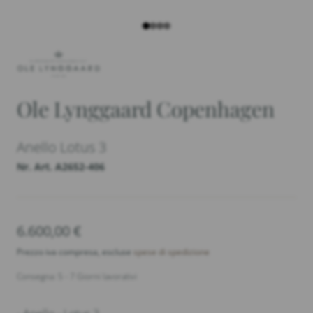
Ole Lynggaard Copenhagen
Anello Lotus 3
Nr. Art. A2652-406
6.600,00
€
Prezzo iva compresa, escluse
spese di spedizione
Consegna: 5 - 7 Giorni lavorativi