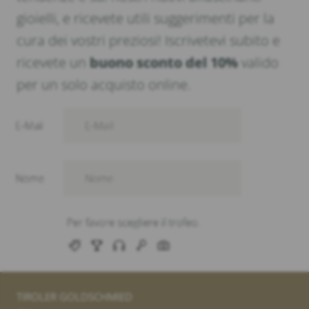
gioielli, e ricevete utili suggerimenti per la
cura dei vostri preziosi! Iscrivetevi subito e
ricevete un
buono sconto del 10%
valido
per un solo acquisto online.
TIROLER GOLDSCHMIED