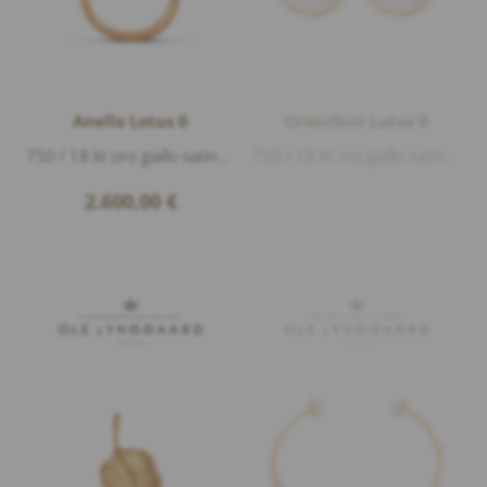
Anello Lotus 0
Orecchini Lotus 0
750 / 18 kt oro giallo satinato, 1 pietra di luna bianca cabouchon Ø 6mm
750 / 18 kt oro giallo satinato, 2 pietra di luna bianca cabouchon Ø 6mm, diametro 7mm
2.600,00
€