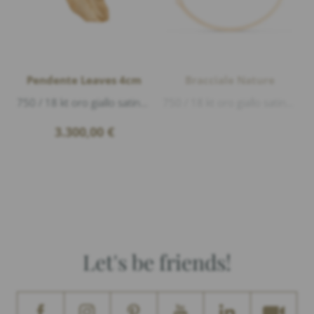
Pendente Leaves 4cm
Bracciale Nature
750 / 18 kt oro giallo satinato, lunghezza 4cm
750 / 18 kt oro giallo satinato, 2 pietra di luna bianca cabouchon, lunghezza 16cm
3.300,00
€
Let's be friends!