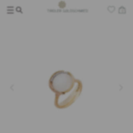
Salta
al
0
contenuto