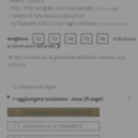
- Anello - Lotus 3
- 750 / 18 kt oro giallo, oro rosa satinato
Cos'è una lega?
- 1 pietra di luna bianca cabouchon
- 13 Diamanti 0,05ct G/vs1 taglio brillante
Le 5C dei diamanti.
scegliere
52
53
54
55
56
Individuare
le dimensioni dell'anello
Se non trovaste qui la grandezza dell'anello, inviateci una
richiesta
.
Confezione di regalo
+ aggiungere incisione - max 25 segni
AGGIUNGI AL CARRELLO
AGGIUNGI ALLA DREAMBOX