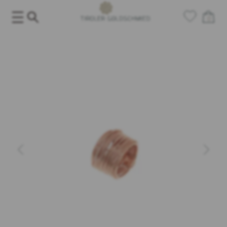
Salta
al
0
contenuto