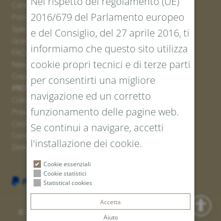
Nel rispetto del regolamento (UE)
Contatto
2016/679 del Parlamento europeo
Portale resi
Spedizione
e del Consiglio, del 27 aprile 2016, ti
Grandezze e lunghezze
informiamo che questo sito utilizza
FAQ
cookie propri tecnici e di terze parti
Newsletter iscrizione
Creare un buono
per consentirti una migliore
PROTEZIONE LEGALE E DEI DATI
navigazione ed un corretto
Colofone
funzionamento delle pagine web.
Privacy Policy
Cookies
Se continui a navigare, accetti
Condizioni generali
l'installazione dei cookie.
Diritto di recesso
Cookie essenziali
Cookie statistici
Statistical cookies
Accetta
© 2026 Tiroler Goldschmied Srl | P. IVA: IT 00766010219
Aiuto