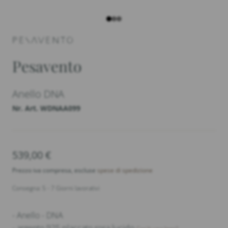
Pesavento
Anello DNA
Nr. Art. WDNAA099
539,00
€
Prezzo iva compresa, escluse
spese di spedizione
Consegna: 5 - 7 Giorni lavorativi
- Anello - DNA