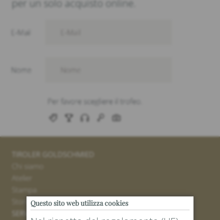
per un solo acquisto online.
TIROLER GOLDSCHMIED
Chi siamo
Atelier
Stampa
Stores
Questo sito web utilizza cookies
SERVICE