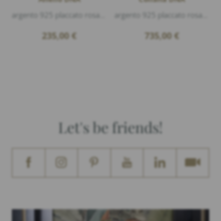
argento 925 placcato rosa lucido
argento 925 placcato rosa lucido, lunghezza 43cm
235,00
€
735,00
€
Let's be friends!