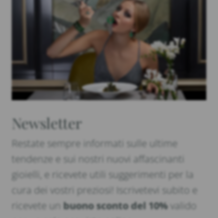
Newsletter
Restate sempre informati sulle ultime
tendenze e sui nostri nuovi affascinanti
gioielli, e ricevete utili suggerimenti per la
cura dei vostri preziosi! Iscrivetevi subito e
ricevete un
buono sconto del 10%
valido