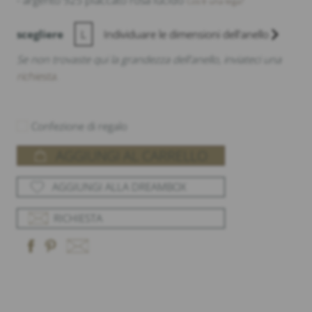
- argento 925 placcato rosa lucido
Cos'è una lega?
scegliere
L
Individuare le dimensioni dell'anello
Se non trovaste qui la grandezza dell'anello, inviateci una
richiesta
.
Confezione di regalo
AGGIUNGI AL CARRELLO
AGGIUNGI ALLA DREAMBOX
RICHIESTA