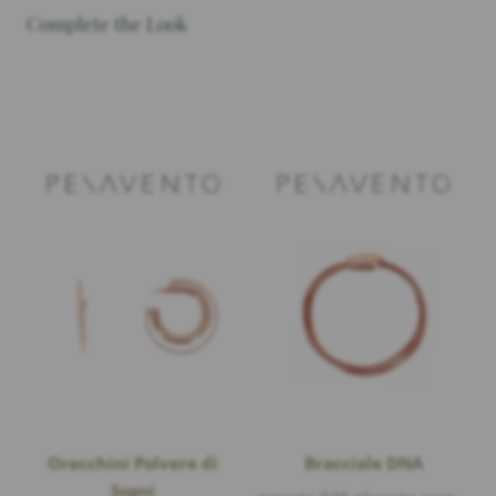
Complete the Look
Orecchini Polvere di
Bracciale DNA
Sogni