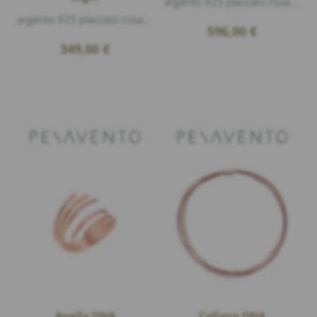
argento 925 placcato rosa lucido
argento 925 placcato rosa lucido, diametro ca. 40mm
596,00
€
349,00
€
Anello DNA
Collana DNA