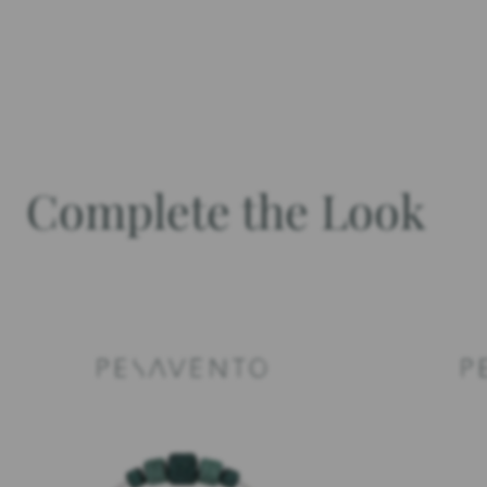
Complete the Look