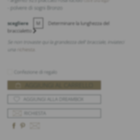
- argento 925 placcato rosa lucido
Cos'è una lega?
- polvere di sogni Bronzo
scegliere
M
Determinare la lunghezza del
braccialetto
Se non trovaste qui la grandezza dell' bracciale, inviateci
una
richiesta
.
Confezione di regalo
AGGIUNGI AL CARRELLO
AGGIUNGI ALLA DREAMBOX
RICHIESTA