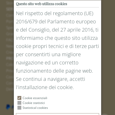
Stores
Questo sito web utilizza cookies
SERVICE
Nel rispetto del regolamento (UE)
Contatto
2016/679 del Parlamento europeo
Portale resi
Spedizione
e del Consiglio, del 27 aprile 2016, ti
Grandezze e lunghezze
informiamo che questo sito utilizza
FAQ
cookie propri tecnici e di terze parti
Newsletter iscrizione
Creare un buono
per consentirti una migliore
PROTEZIONE LEGALE E DEI DATI
navigazione ed un corretto
Colofone
funzionamento delle pagine web.
Privacy Policy
Cookies
Se continui a navigare, accetti
Condizioni generali
l'installazione dei cookie.
Diritto di recesso
Cookie essenziali
Cookie statistici
Statistical cookies