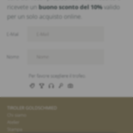
ricevete un
buono sconto del 10%
valido
per un solo acquisto online.
TIROLER GOLDSCHMIED
Chi siamo
Atelier
Stampa