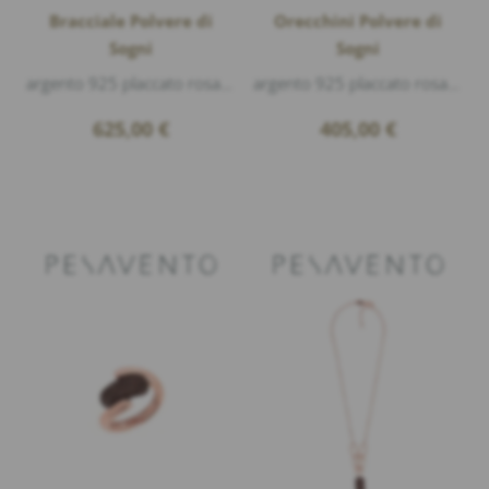
Bracciale Polvere di
Orecchini Polvere di
Sogni
Sogni
argento 925 placcato rosa lucido, polvere di sogni Bronzo
argento 925 placcato rosa lucido, polvere di sogni Bronzo, lunghezza 1,8cm larghezza 1cm
625,00
€
405,00
€