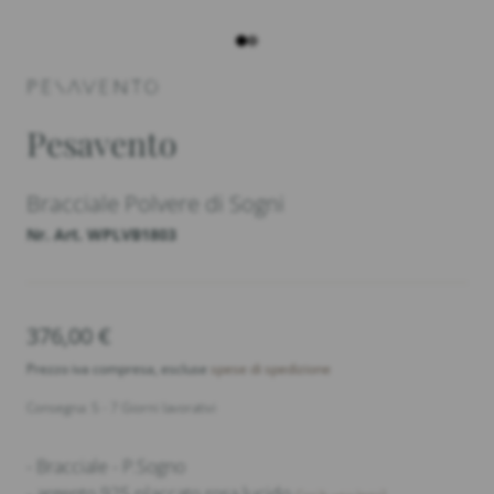
Pesavento
Bracciale Polvere di Sogni
Nr. Art. WPLVB1803
376,00
€
Prezzo iva compresa, escluse
spese di spedizione
Consegna: 5 - 7 Giorni lavorativi
- Bracciale - P.Sogno