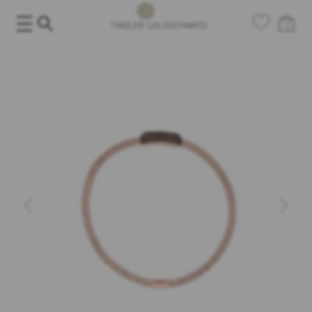
Salta
al
0
contenuto