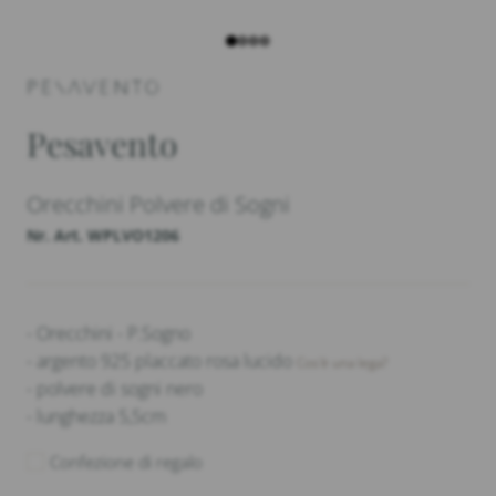
Pesavento
Orecchini Polvere di Sogni
Nr. Art. WPLVO1206
- Orecchini - P.Sogno
- argento 925 placcato rosa lucido
Cos'è una lega?
- polvere di sogni nero
- lunghezza 5,5cm
Confezione di regalo