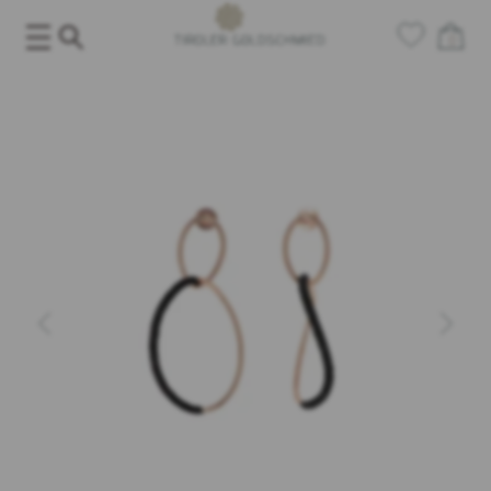
Salta
al
0
contenuto