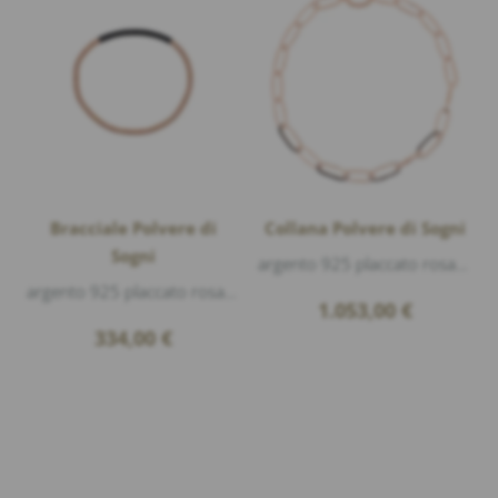
Bracciale Polvere di
Collana Polvere di Sogni
Sogni
argento 925 placcato rosa lucido, polvere di sogni nero, lunghezza 50cm
argento 925 placcato rosa lucido, polvere di sogni nero
1.053,00
€
334,00
€