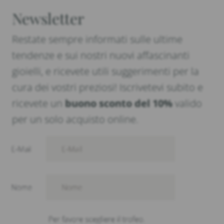
Newsletter
Restate sempre informati sulle ultime
tendenze e sui nostri nuovi affascinanti
gioielli, e ricevete utili suggerimenti per la
cura dei vostri preziosi! Iscrivetevi subito e
ricevete un
buono sconto del 10%
valido
per un solo acquisto online.