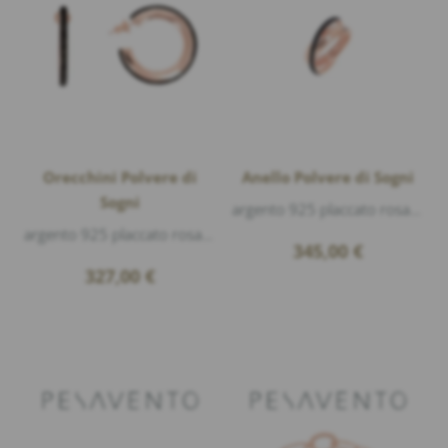
Orecchini Polvere di
Anello Polvere di Sogni
Sogni
argento 925 placcato rosa lucido, polvere di sogni nero
argento 925 placcato rosa lucido, polvere di sogni nero, diametro 3cm
345,00
€
327,00
€