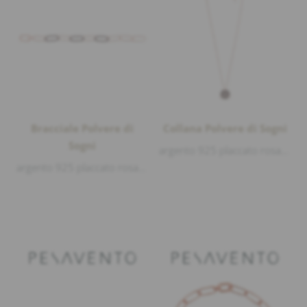
Bracciale Polvere di
Collana Polvere di Sogni
Sogni
argento 925 placcato rosa lucido, polvere di sogni Bronzo, lunghezza 39-41-43cm
argento 925 placcato rosa lucido, polvere di sogni Bronzo, lunghezza 21cm