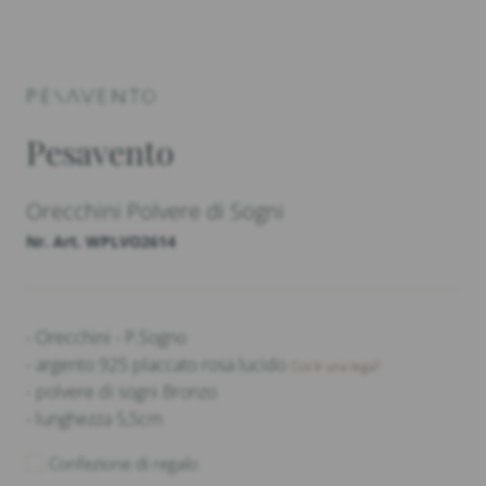
Pesavento
Orecchini Polvere di Sogni
Nr. Art. WPLVO2614
- Orecchini - P.Sogno
- argento 925 placcato rosa lucido
Cos'è una lega?
- polvere di sogni Bronzo
- lunghezza 5,5cm
Confezione di regalo