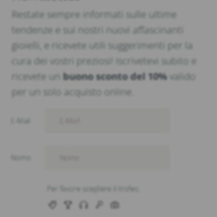
Restate sempre informati sulle ultime
tendenze e sui nostri nuovi affascinanti
gioielli, e ricevete utili suggerimenti per la
cura dei vostri preziosi! Iscrivetevi subito e
ricevete un
buono sconto del 10%
valido
per un solo acquisto online.