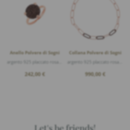
Anello Polvere di Sogni
Collana Polvere di Sogni
argento 925 placcato rosa lucido, polvere di sogni Bronzo
argento 925 placcato rosa lucido, polvere di sogni Bronzo, lunghezza 45cm
242,00
€
990,00
€
Let's be friends!