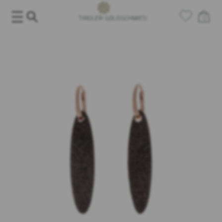
Salta
al
0
contenuto