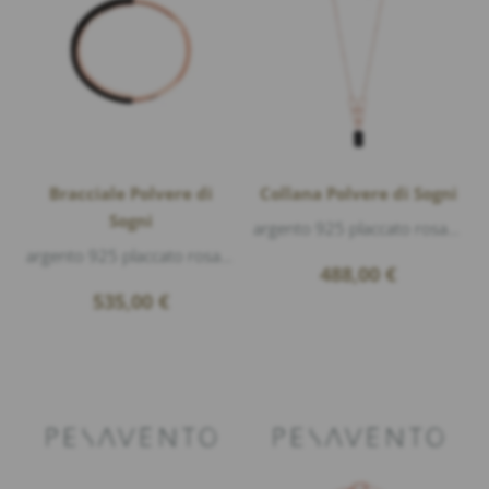
Bracciale Polvere di
Collana Polvere di Sogni
Sogni
argento 925 placcato rosa lucido, polvere di sogni nero, lunghezza 41-43-45cm
argento 925 placcato rosa lucido, polvere di sogni nero
488,00
€
535,00
€