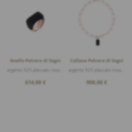
Anello Polvere di Sogni
Collana Polvere di Sogni
argento 925 placcato rosa lucido, polvere di sogni nero
argento 925 placcato rosa lucido, polvere di sogni nero, lunghezza 45cm
614,00
€
900,00
€