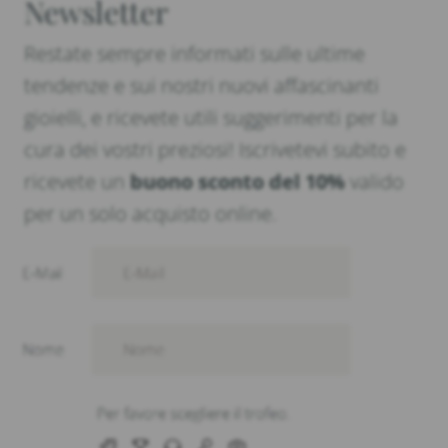
Newsletter
Restate sempre informati sulle ultime
tendenze e sui nostri nuovi affascinanti
gioielli, e ricevete utili suggerimenti per la
cura dei vostri preziosi! Iscrivetevi subito e
ricevete un
buono sconto del 10%
valido
per un solo acquisto online.