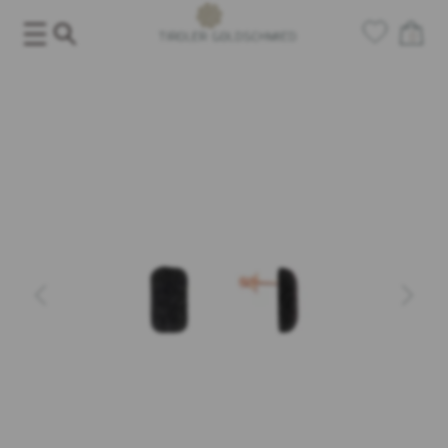
Salta
al
0
contenuto