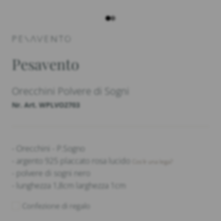
Pesavento
Orecchini Polvere di Sogni
Nr. Art. WPLVO2703
- Orecchini - P.Sogno
- argento 925 placcato rosa lucido
Cos'è una lega?
- polvere di sogni nero
- lunghezza 1,8cm larghezza 1cm
Confezione di regalo