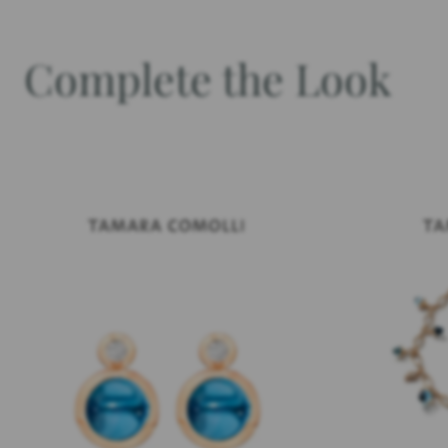
Complete the Look