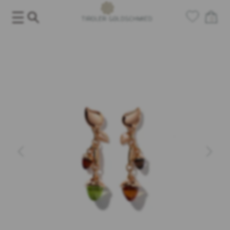
Salta
al
0
contenuto