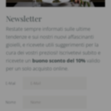
Newsletter
Restate sempre informati sulle ultime
tendenze e sui nostri nuovi affascinanti
gioielli, e ricevete utili suggerimenti per la
cura dei vostri preziosi! Iscrivetevi subito e
ricevete un
buono sconto del 10%
valido
per un solo acquisto online.