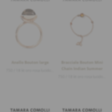
Anello Bouton large
Bracciale Bouton Mini
Chain Indian Summer
750 / 18 kt oro rosa lucido, 1 quarzo fumé cabouchon Ø 11mm 4,50ct
750 / 18 kt oro rosa lucido, 1 citrino cabouchon Ø 8mm 1,85ct, 1 Diamante Ø 3mm 0,10ct marrone taglio brillante, 1 zaffiro arancione taglio ...