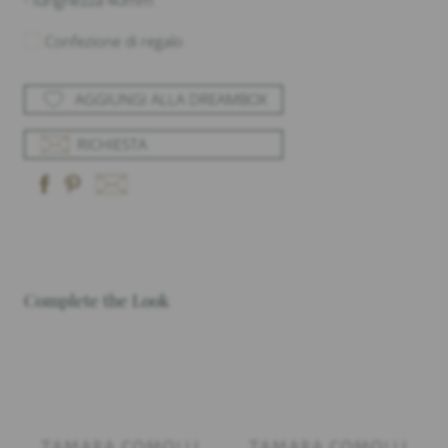
- lunghezza 40mm
Confezione di regalo
AGGIUNGI ALLA DREAMBOX
RICHIESTA
Complete the Look