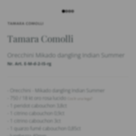
Tamara Comolli
Orecchini Mikado dangling Indian Summer
Nr. Art. E-M-d-2-IS-rg
- Orecchini - Mikado dangling Indian Summer
- 750 / 18 kt oro rosa lucido
Cos'è una lega?
- 1 peridot cabouchon 3,8ct
- 1 citrino cabouchon 0,9ct
- 1 citrino cabouchon 3ct
- 1 quarzo fumé cabouchon 0,85ct