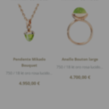
Pendente Mikado
Anello Bouton large
Bouquet
750 / 18 kt oro rosa lucido, 1 peridot cabouchon Ø 11mm 5,30ct
750 / 18 kt oro rosa lucido, 1 peridot cabouchon Ø 11mm 10,0ct, lunghezza 2,5cm
4.700,00
€
4.950,00
€