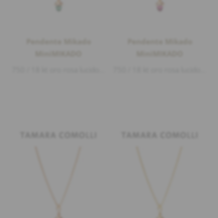
Pendente Mikado
Pendente Mikado
MiniMIKADO
MiniMIKADO
750 / 18 kt oro rosa lucido, 1 turmalina verde forma di pera Ø 5mm 1,00ct
750 / 18 kt oro rosa lucido, 1 Tormalina rosa forma di pera Ø 5mm 1,00ct