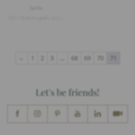
Spilla
750 / 18 kt oro giallo, oro rosa satinato e lucido, 96 Diamanti 0,67ct G/vs1 taglio brillante, lunghezza 12cm
←
1
2
3
…
68
69
70
71
Let's be friends!