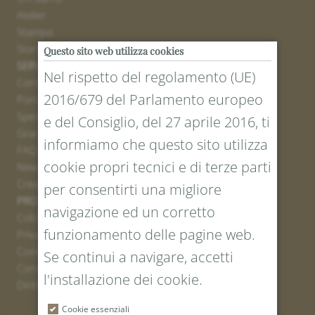
Atelier
Stampa
Stores
Questo sito web utilizza cookies
SERVICE
Nel rispetto del regolamento (UE)
Contatto
2016/679 del Parlamento europeo
Portale resi
Spedizione
e del Consiglio, del 27 aprile 2016, ti
Grandezze e lunghezze
informiamo che questo sito utilizza
FAQ
cookie propri tecnici e di terze parti
Newsletter iscrizione
Creare un buono
per consentirti una migliore
PROTEZIONE LEGALE E DEI DATI
navigazione ed un corretto
Colofone
funzionamento delle pagine web.
Privacy Policy
Cookies
Se continui a navigare, accetti
Condizioni generali
l'installazione dei cookie.
Diritto di recesso
Cookie essenziali