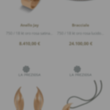
Anello Jay
Bracciale
750 / 18 kt oro rosa satinato e lucido, 1 pietra di luna rosa cabouchon 18,00ct, Diamanti 0,13ct G/vs1 taglio brillante
750 / 18 kt oro rosa lucido, 67 Diamanti 3,75ct G/si1 taglio brillante, 67 Diamanti 3,91ct marrone taglio brillante, lunghezza 16cm flex, br...
8.410,00
€
24.100,00
€