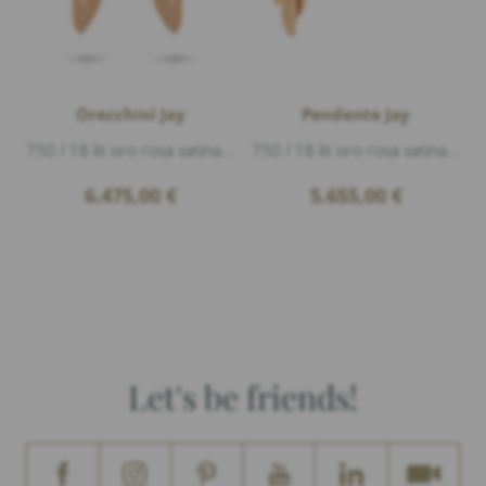
Orecchini Jay
Pendente Jay
750 / 18 kt oro rosa satinato lineare, Diamanti 0,34ct G/vs1 taglio brillante, lunghezza ca. 4,7cm
750 / 18 kt oro rosa satinato, Diamanti 0,28ct G/vs1 taglio brillante, lunghezza 4,7cm larghezza 2cm
6.475,00
€
5.655,00
€
Let's be friends!