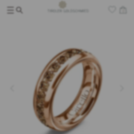
Salta
al
0
contenuto