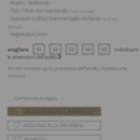
- Anello - Noblesse
- 750 / 18 kt oro rosa lucido
Cos'è una lega?
- Diamanti 2,085ct marrone taglio brillante
Le 5C dei
diamanti.
- larghezza 6,5mm
scegliere
51
52
53
54
55
Individuare
le dimensioni dell'anello
Se non trovaste qui la grandezza dell'anello, inviateci una
richiesta
.
Confezione di regalo
AGGIUNGI AL CARRELLO
AGGIUNGI ALLA DREAMBOX
RICHIESTA