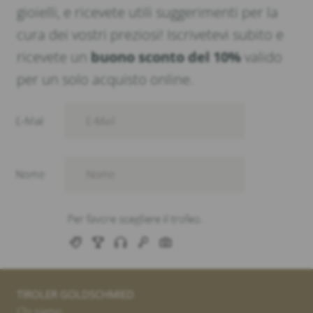
gioielli, e ricevete utili suggerimenti per la
cura dei vostri preziosi! Iscrivetevi subito e
ricevete un
buono sconto del 10%
valido
per un solo acquisto online.
TIROLER GOLDSCHMIED
Chi siamo