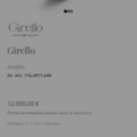
Girello
Anello
Nr. Art. 116.4971.04R
12.930,00
€
Prezzo iva compresa, escluse
spese di spedizione
Consegna: 5 - 7 Giorni lavorativi