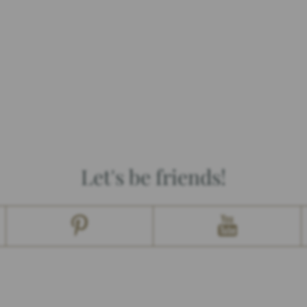
Let's be friends!