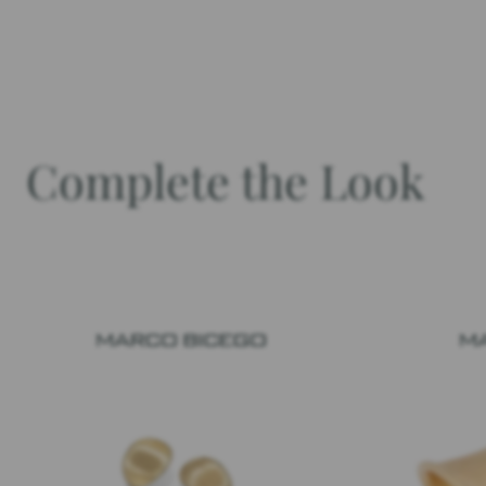
Complete the Look