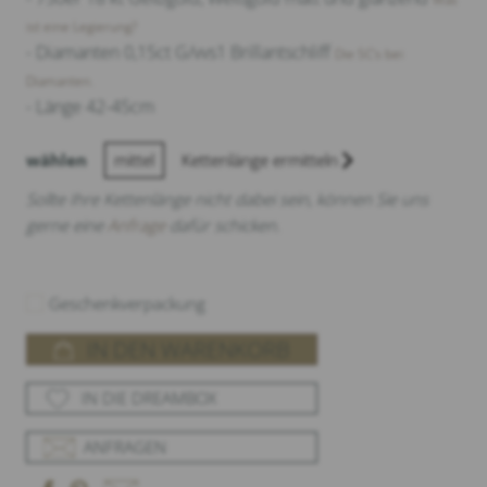
ist eine Legierung?
- Diamanten 0,15ct G/vvs1 Brillantschliff
Die 5C‘s bei
Diamanten.
- Länge 42-45cm
wählen
mittel
Kettenlänge ermitteln
Sollte Ihre Kettenlänge nicht dabei sein, können Sie uns
gerne eine
Anfrage
dafür schicken.
Geschenkverpackung
IN DEN WARENKORB
IN DIE DREAMBOX
ANFRAGEN