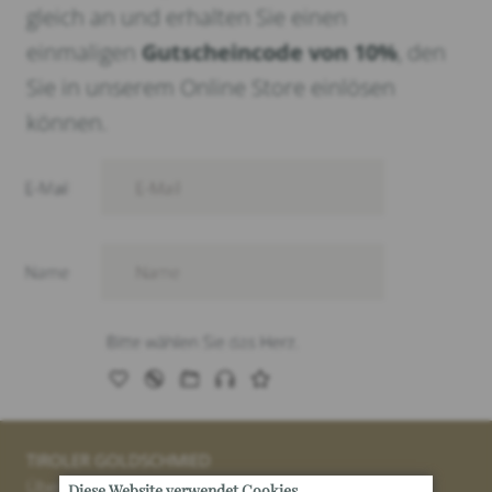
gleich an und erhalten Sie einen
einmaligen
Gutscheincode von 10%
, den
Sie in unserem Online Store einlösen
können.
TIROLER GOLDSCHMIED
Über uns
Diese Website verwendet Cookies