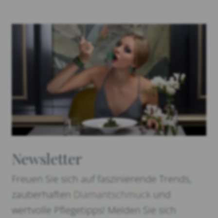
Newsletter
Freuen Sie sich auf faszinierende Trends,
zauberhaften
Diamantschmuck
und
wertvolle Pflegetipps! Melden Sie sich