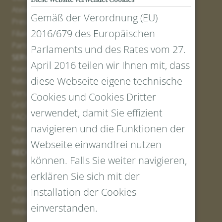
Atelier
Gemäß der Verordnung (EU)
Presse
2016/679 des Europäischen
Filialen
Partner
Parlaments und des Rates vom 27.
SERVICE
April 2016 teilen wir Ihnen mit, dass
Kontakt
diese Webseite eigene technische
Retourenportal
Versand
Cookies und Cookies Dritter
Größen und Längen
verwendet, damit Sie effizient
FAQs
navigieren und die Funktionen der
Newsletter Anmelden
Gutschein erstellen
Webseite einwandfrei nutzen
RECHTLICHES UND DATENSCHUTZ
können. Falls Sie weiter navigieren,
Impressum
erklären Sie sich mit der
Privacy Policy
Cookies
Installation der Cookies
AGBs
einverstanden.
Widerrufsrecht