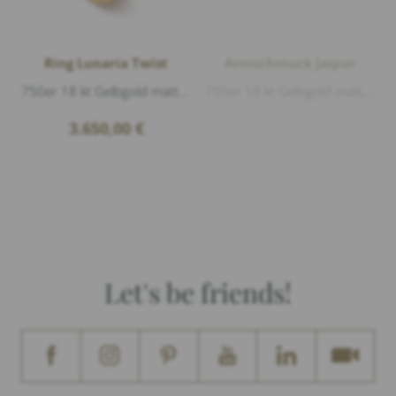
Ring Lunaria Twist
Armschmuck Jaipur
750er 18 kt Gelbgold matt und glänzend
750er 18 kt Gelbgold matt, Länge 21cm
3.650,00
€
Let's be friends!