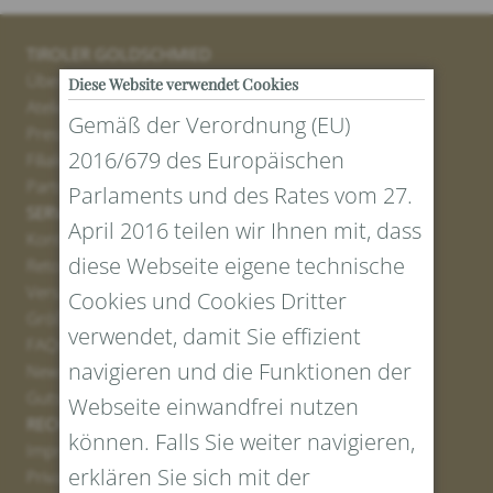
TIROLER GOLDSCHMIED
Über uns
Diese Website verwendet Cookies
Atelier
Gemäß der Verordnung (EU)
Presse
2016/679 des Europäischen
Filialen
Partner
Parlaments und des Rates vom 27.
SERVICE
April 2016 teilen wir Ihnen mit, dass
Kontakt
diese Webseite eigene technische
Retourenportal
Versand
Cookies und Cookies Dritter
Größen und Längen
verwendet, damit Sie effizient
FAQs
navigieren und die Funktionen der
Newsletter Anmelden
Gutschein erstellen
Webseite einwandfrei nutzen
RECHTLICHES UND DATENSCHUTZ
können. Falls Sie weiter navigieren,
Impressum
erklären Sie sich mit der
Privacy Policy