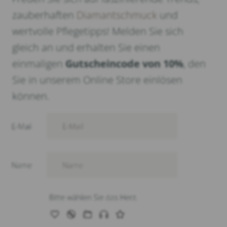
zauberhaften
Diamantschmuck
und
wertvolle Pflegetipps! Melden Sie sich
gleich an und erhalten Sie einen
einmaligen
Gutscheincode von 10%
, den
Sie in unserem Online Store einlösen
können.