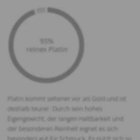
Platin kommt seltener vor als Gold und ist
deshalb teurer. Durch sein hohes
Eigengewicht, der langen Haltbarkeit und
der besonderen Reinheit eignet es sich
besonders gut für Schmuck. Es nützt sich so