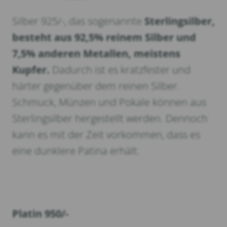
Silber 925/-, das sogenannte
Sterlingsilber,
besteht aus 92,5% reinem Silber und
7,5% anderen Metallen, meistens
Kupfer.
Dadurch ist es kratzfester und
härter gegenüber dem reinen Silber.
Schmuck, Münzen und Pokale können aus
Sterlingsilber hergestellt werden. Dennoch
kann es mit der Zeit vorkommen, dass es
eine dunklere Patina erhält.
Platin 950/-