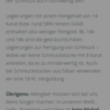
der Schmuck auch hochwertig sein.
Legierungen mit einem Feingehalt von 14
Karat (bzw. rund 58% reinem Gold)
enthalten also weniger Feingold. 8k, 14k
und 18k sind die gebräuchlichsten
Legierungen zur Fertigung von Schmuck –
wobei wir keine Schmuckstücke mit 8 Karat
anbieten, da es zu minderwertig ist. Auch
bei Schmuckstücken aus Silber verwenden
wir eine 18 Kt. Vergoldung.
Übrigens:
Allergiker müssen sich bei uns
keine Sorgen machen: in unserem Weiß-,
Gelb-, Roségold und Silber ist
kein Nickel