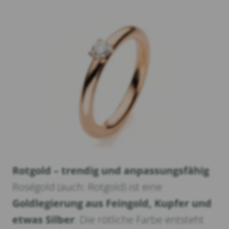
Rotgold – trendig und anpassungsfähig
Roségold (auch: Rotgold) ist eine
Goldlegierung aus Feingold, Kupfer und
etwas Silber
. Die rötliche Farbe entsteht