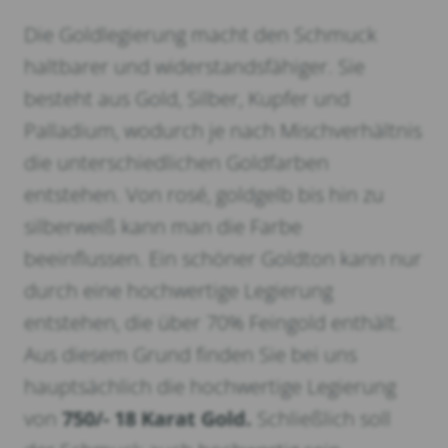
Die Goldlegierung macht den Schmuck
haltbarer und widerstandsfähiger. Sie
besteht aus Gold, Silber, Kupfer und
Palladium, wodurch je nach Mischverhältnis
die unterschiedlichen Goldfarben
entstehen. Von rosé, goldgelb bis hin zu
silberweiß kann man die Farbe
beeinflussen. Ein schöner Goldton kann nur
durch eine hochwertige Legierung
entstehen, die über 70% Feingold enthält.
Aus diesem Grund finden Sie bei uns
hauptsächlich die hochwertige Legierung
von
750/- 18 Karat Gold.
Schließlich soll