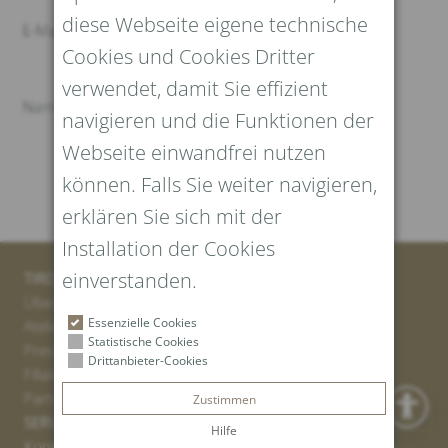
diese Webseite eigene technische
Cookies und Cookies Dritter
verwendet, damit Sie effizient
navigieren und die Funktionen der
Webseite einwandfrei nutzen
können. Falls Sie weiter navigieren,
erklären Sie sich mit der
Installation der Cookies
einverstanden.
TIROLER GOLDSCHMIED
Über uns
Essenzielle Cookies
Atelier
Statistische Cookies
Presse
Drittanbieter-Cookies
Filialen
Partner
Zustimmen
SERVICE
Hilfe
Kontakt