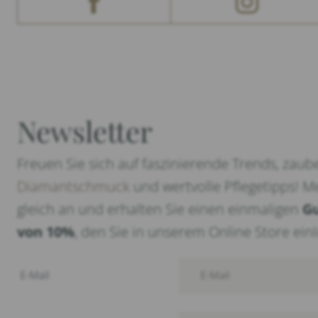
Newsletter
Freuen Sie sich auf faszinierende Trends, zaub
Diamantschmuck
und wertvolle Pflegetipps! M
gleich an und erhalten Sie einen einmaligen
G
von 10%
, den Sie in unserem Online Store ei