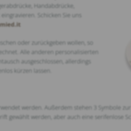
ngerabdrücke, Handabdrücke,
eingravieren. Schicken Sie uns
mied.it
auschen oder zurückgeben wollen, so
echnet. Alle anderen personalisierten
ausch ausgeschlossen, allerdings
nlos kürzen lassen.
rwendet werden. Außerdem stehen 3 Symbole zur 
ift gewählt werden, aber auch eine serifenlose Sc