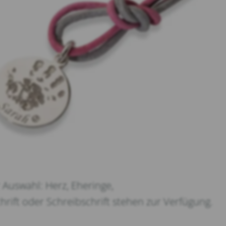
Auswahl: Herz, Eheringe,
hrift oder Schreibschrift stehen zur Verfügung.