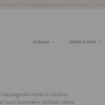
lte Fragen FAQs
14 Tage Rückgaberecht – Rückversandkosten 20€
Kostenl
SCHMUCK
TRENDS & NEWS
hauseigenen Atelier in Südtirol
wir auch besondere Symbole, kleine