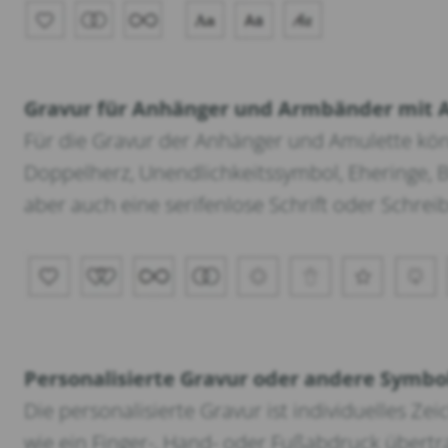
Gravur für Anhänger und Armbänder mit 
Für die Gravur der Anhänger und Amulette kö
Doppelherz, Unendlichkeitssymbol, Eheringe, Bl
aber auch eine serifenlose Schrift oder Schrei
Personalisierte Gravur oder andere Symbo
Die personalisierte Gravur ist individuelles Z
wie ein Finger-, Hand- oder Fußabdruck übertr