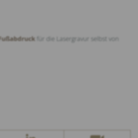
 Fußabdruck
für die Lasergravur selbst von