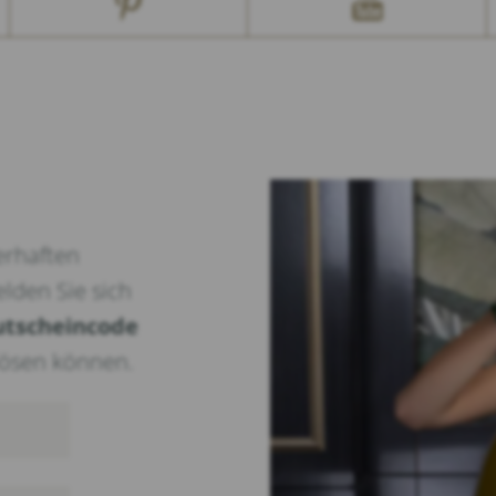
erhaften
elden Sie sich
utscheincode
nlösen können.