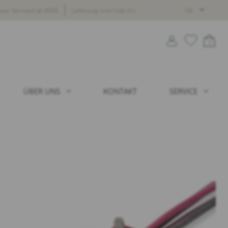
oser Versand ab 800€
Lieferung innerhalb EU
DE
0
ÜBER UNS
KONTAKT
SERVICE