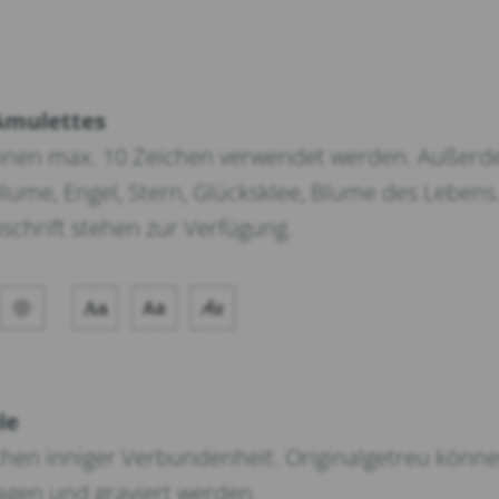
Amulettes
nnen max. 10 Zeichen verwendet werden. Außerde
ume, Engel, Stern, Glücksklee, Blume des Lebens.
bschrift stehen zur Verfügung.
le
eichen inniger Verbundenheit. Originalgetreu könn
agen und graviert werden.