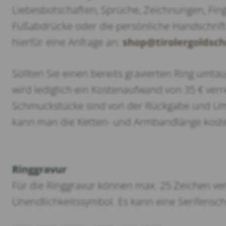
Liebesbotschaften, Sprüche, Zeichnungen, Fi
Fußabdrücke oder die persönliche Handschrift 
hierfür eine Anfrage an:
shop@tirolergoldsch
Sollten Sie einen bereits gravierten Ring umt
wird lediglich ein Kostenaufwand von 35 € verr
Schmuckstücke sind von der Rückgabe und Umt
kann man die Ketten- und Armbandlänge koste
Ringgravur
Für die Ringgravur können max. 25 Zeichen ve
Unendlichkeitssymbol. Es kann eine Serifenschr