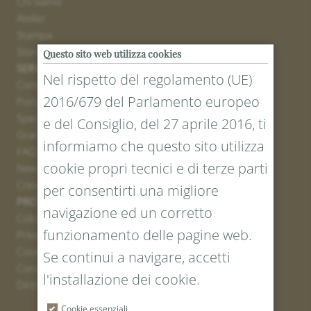
Chi siamo
Atelier
Stampa
Stores
Questo sito web utilizza cookies
SERVICE
Nel rispetto del regolamento (UE)
Contatto
2016/679 del Parlamento europeo
Portale resi
Spedizione
e del Consiglio, del 27 aprile 2016, ti
Grandezze e lunghezze
informiamo che questo sito utilizza
FAQ
cookie propri tecnici e di terze parti
Newsletter iscrizione
Creare un buono
per consentirti una migliore
PROTEZIONE LEGALE E DEI DATI
navigazione ed un corretto
Colofone
funzionamento delle pagine web.
Privacy Policy
Cookies
Se continui a navigare, accetti
Condizioni generali
l'installazione dei cookie.
Diritto di recesso
Cookie essenziali