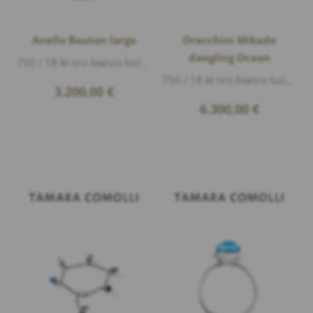
Anello Bouton large
Orecchini Mikado
dangling Ocean
750 / 18 kt oro bianco lucido, 1 topazio blú London cabouchon Ø 11mm 6,10ct
750 / 18 kt oro bianco lucido, 2 pietra di luna bianca cabouchon 1,6ct, 2 Swiss Topazio cabouchon 8ct, lunghezza 40mm
3.200,00
€
6.300,00
€