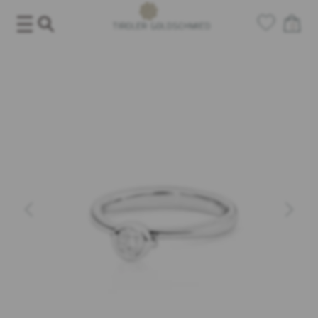
Salta
al
0
contenuto