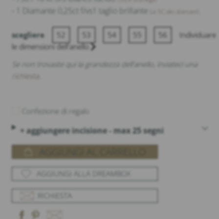
- 1 Diamante 0,25ct f/vs1 taglio brillante
Le 5C dei diamanti.
scegliere
52
53
54
55
56
Individuare
le dimensioni dell'anello
Se non trovaste qui la grandezza dell'anello, inviateci una
richiesta
.
Confezione di regalo
+ aggiungere incisione - max 25 segni
AGGIUNGI AL CARRELLO
AGGIUNGI ALLA DREAMBOX
RICHIESTA