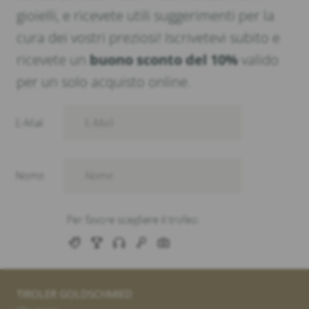
gioielli, e ricevete utili suggerimenti per la
cura dei vostri preziosi! Iscrivetevi subito e
ricevete un
buono sconto del 10%
valido
per un solo acquisto online.
TIROLER GOLDSCHMIED