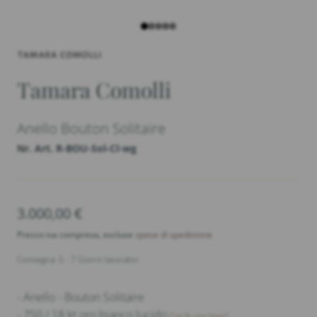
Tamara Comolli
Anello Bouton Solitaire
Nr. Art. R-BOU-Sol-Cl-wg
3.000,00
€
Prezzo iva compresa, escluse
spese di spedizione
Consegna: 5 - 7 Giorni lavorativi
- Anello - Bouton Solitaire
- 750 / 18 kt oro bianco lucido
Cos'è una lega?