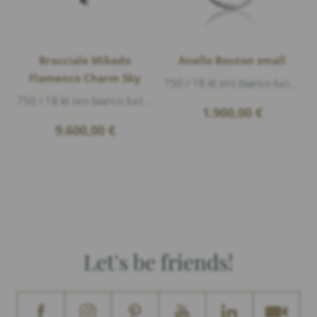
Bracciale Mikado
Anello Bouton small
Flamenco Charm Sky
750 / 18 kt oro bianco lucido, 1 Swiss Topazio cabouchon Ø 8mm 2,5ct
750 / 18 kt oro bianco lucido, 2 Swiss Topazio cabouchon Ø 8mm 4,00ct, 1 Sky Blue Topas cabouchon Ø 8mm 4,00ct, 2 topazio blú London cabouch...
1.900,00
€
9.600,00
€
Let's be friends!