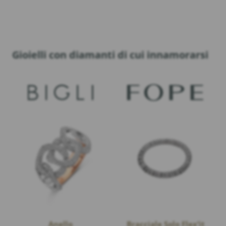
Gioielli con diamanti di cui innamorarsi
Anello
Bracciale Solo Flex’it