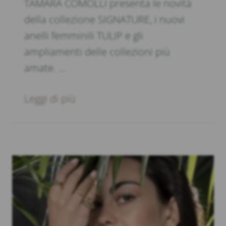
TAMARA COMOLLI presenta le novità
della collezione SIGNATURE, i nuovi
anelli femminili TULIP e gli
ampliamenti delle collezioni più
amate. …
Leggi di più