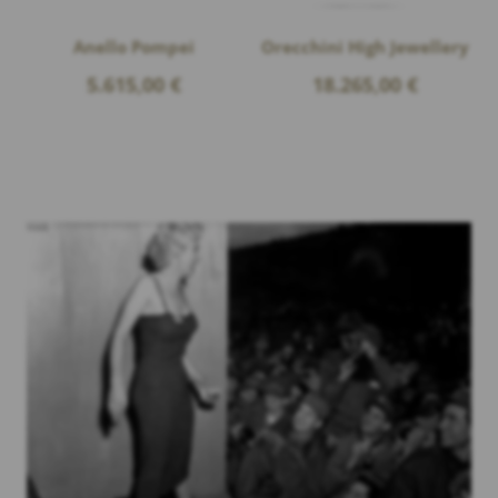
Anello Pompei
Orecchini High Jewellery
5.615,00
€
18.265,00
€