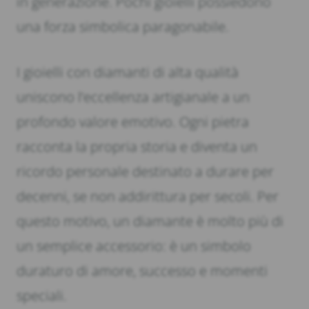
in generazione. Pochi gioielli possiedono
una forza simbolica paragonabile.
I gioielli con diamanti di alta qualità
uniscono l’eccellenza artigianale a un
profondo valore emotivo. Ogni pietra
racconta la propria storia e diventa un
ricordo personale destinato a durare per
decenni, se non addirittura per secoli. Per
questo motivo, un diamante è molto più di
un semplice accessorio: è un simbolo
duraturo di amore, successo e momenti
speciali.