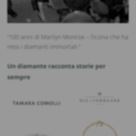
“100 anni di Marilyn Monroe – l’icona che ha
reso i diamanti immortali.”
Un diamante racconta storie per
sempre