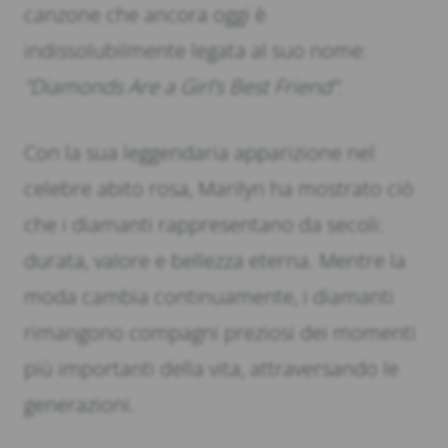
canzone che ancora oggi è
indissolubilmente legata al suo nome:
“Diamonds Are a Girl’s Best Friend”.
Con la sua leggendaria apparizione nel
celebre abito rosa, Marilyn ha mostrato ciò
che i diamanti rappresentano da secoli:
durata, valore e bellezza eterna. Mentre la
moda cambia continuamente, i diamanti
rimangono compagni preziosi dei momenti
più importanti della vita, attraversando le
generazioni.