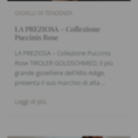
GIOIELLI DI TENDENZA
LA PREZIOSA – Collezione
Puccinis Rose
LA PREZIOSA – Collezione Puccinis
Rose TIROLER GOLDSCHMIED, il più
grande gioielliere dell’Alto Adige,
presenta il suo marchio di alta …
Leggi di più