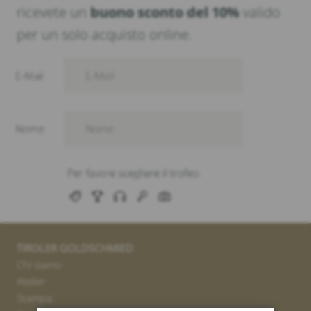
ricevete un
buono sconto del 10%
valido
per un solo acquisto online.
TIROLER GOLDSCHMIED
Chi siamo
Atelier
Stampa