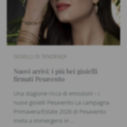
GIOIELLI DI TENDENZA
Nuovi arrivi: i più bei gioielli
firmati Pesavento
Una stagione ricca di emozioni – i
nuovi gioielli Pesavento La campagna
Primavera/Estate 2026 di Pesavento
invita a immergersi in …