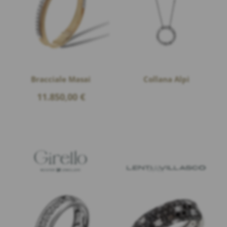
Bracciale Masai
Collana Alpi
11.850,00
€