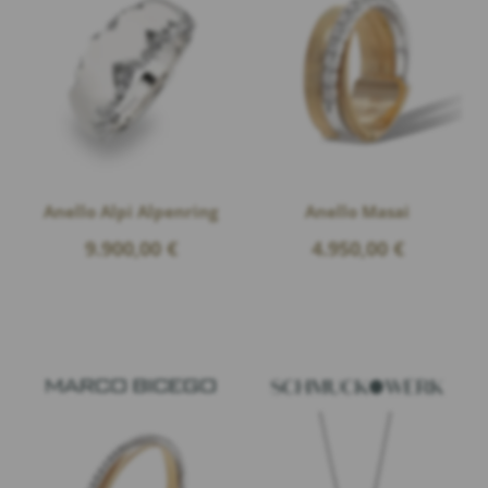
Anello Alpi Alpenring
Anello Masai
9.900,00
€
4.950,00
€