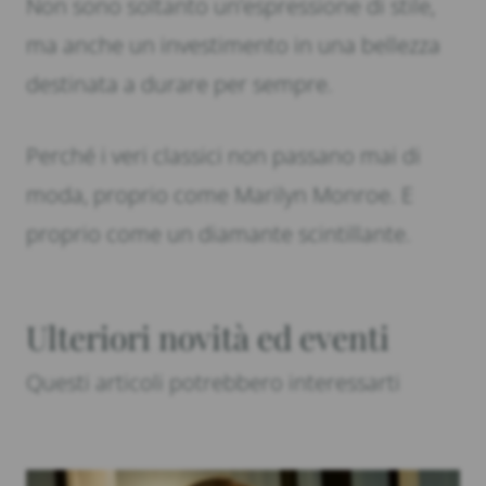
Non sono soltanto un’espressione di stile,
ma anche un investimento in una bellezza
destinata a durare per sempre.
Perché i veri classici non passano mai di
moda, proprio come Marilyn Monroe. E
proprio come un diamante scintillante.
Ulteriori novità ed eventi
Questi articoli potrebbero interessarti