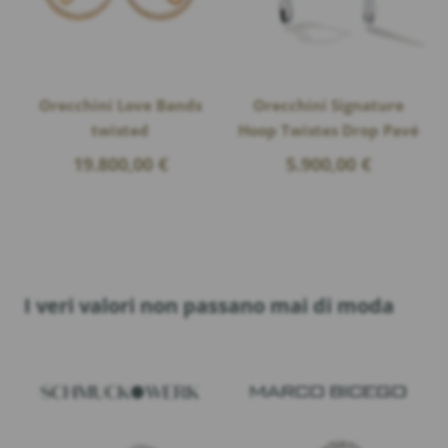
Orecchini Love Bands
Orecchini Signature
twisted
Hoop Twistes Drop Pavé
19.800,00
€
5.900,00
€
I veri valori non passano mai di moda