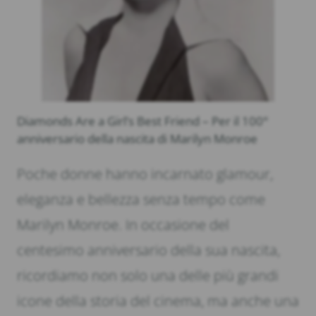
Diamonds Are a Girl’s Best Friend – Per il 100°
anniversario della nascita di Marilyn Monroe
Poche donne hanno incarnato glamour,
eleganza e bellezza senza tempo come
Marilyn Monroe. In occasione del
centesimo anniversario della sua nascita,
ricordiamo non solo una delle più grandi
icone della storia del cinema, ma anche una