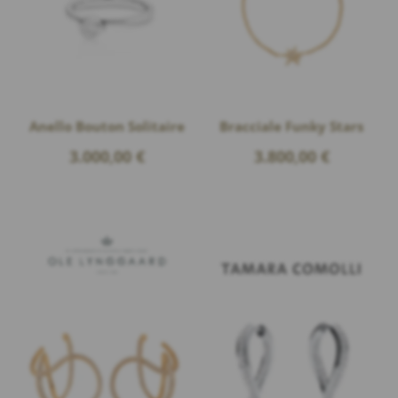
Anello Bouton Solitaire
Bracciale Funky Stars
3.000,00
€
3.800,00
€