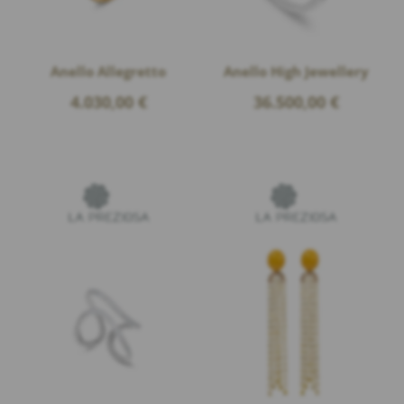
Anello Allegretto
Anello High Jewellery
4.030,00
€
36.500,00
€