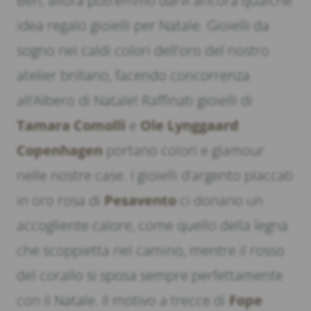
Beh, allora potremmo darvi ancora qualche
idea regalo gioielli per Natale. Gioielli da
sogno nei caldi colori dell’oro del nostro
atelier brillano, facendo concorrenza
all’Albero di Natale! Raffinati gioielli di
Tamara Comolli
e
Ole Lynggaard
Copenhagen
portano colori e glamour
nelle nostre case. I gioielli d’argento placcati
in oro rosa di
Pesavento
ci donano un
accogliente calore, come quello della legna
che scoppietta nel camino, mentre il rosso
del corallo si sposa sempre perfettamente
con il Natale. Il motivo a trecce di
Fope