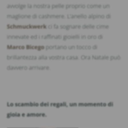
avvolge la nostra pelle proprio come un
maglione di cashmere. L’anello alpino di
Schmuckwerk
ci fa sognare delle cime
innevate ed i raffinati gioielli in oro di
Marco Bicego
portano un tocco di
brillantezza alla vostra casa. Ora Natale può
davvero arrivare.
Lo scambio dei regali, un momento di
gioia e amore.