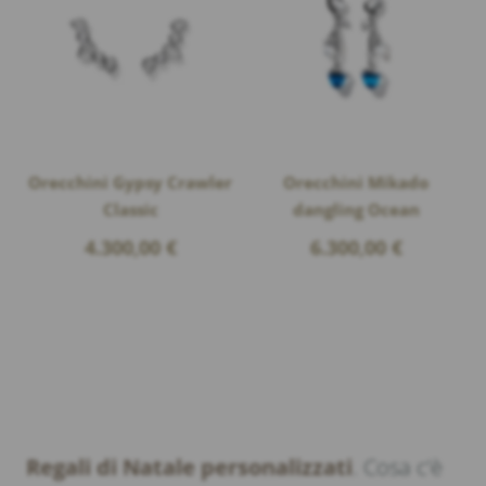
Orecchini Gypsy Crawler
Orecchini Mikado
Classic
dangling Ocean
4.300,00
€
6.300,00
€
Regali di Natale personalizzati
. Cosa c’è