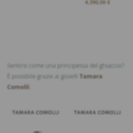
4.390,00
€
Sentirsi come una principessa del ghiaccio?
È possibile grazie ai gioielli
Tamara
Comolli
.