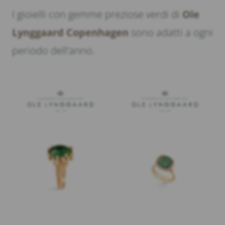
I gioielli con gemme preziose verdi di
Ole
Lynggaard Copenhagen
sono adatti a ogni
periodo dell’anno.