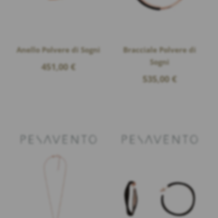
Anello Polvere di Sogni
Bracciale Polvere di
Sogni
451,00
€
535,00
€