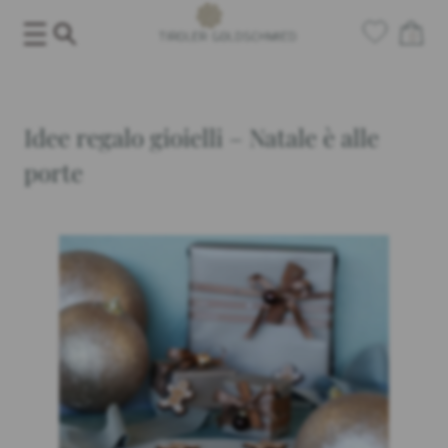
Salta
0
al
contenuto
Idee regalo gioielli – Natale è alle
porte