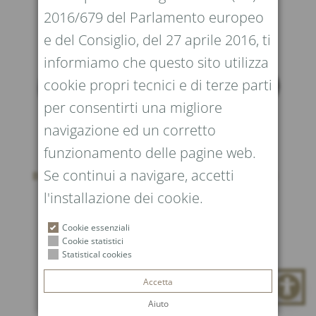
2016/679 del Parlamento europeo
e del Consiglio, del 27 aprile 2016, ti
informiamo che questo sito utilizza
cookie propri tecnici e di terze parti
per consentirti una migliore
navigazione ed un corretto
funzionamento delle pagine web.
Se continui a navigare, accetti
Bracciale Life Men’s
Bracciale Pompei
l'installazione dei cookie.
1.900,00
€
1.490,00
€
Cookie essenziali
Cookie statistici
Statistical cookies
Accetta
Aiuto