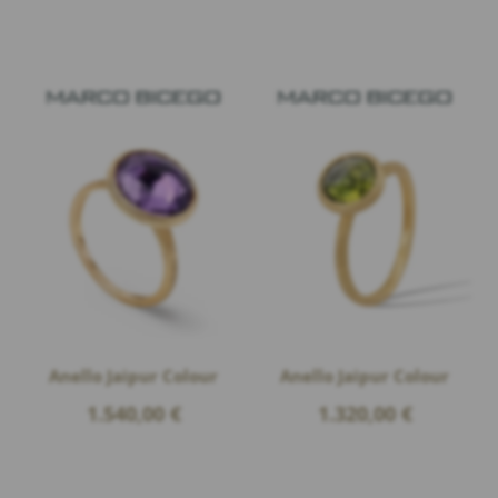
Anello Jaipur Colour
Anello Jaipur Colour
1.540,00
€
1.320,00
€