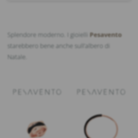
Splendore moderno. I gioielli
Pesavento
starebbero bene anche sull’albero di
Natale.