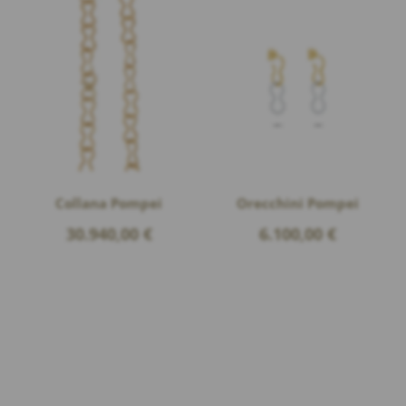
Collana Pompei
Orecchini Pompei
30.940,00
€
6.100,00
€