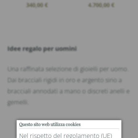
340,00
€
4.700,00
€
Idee regalo per uomini
Una raffinata selezione di gioielli per uomo.
Dai bracciali rigidi in oro e argento sino a
bracciali annodati a mano o discreti anelli e
gemelli.
Questo sito web utilizza cookies
Nel rispetto del regolamento (UE)