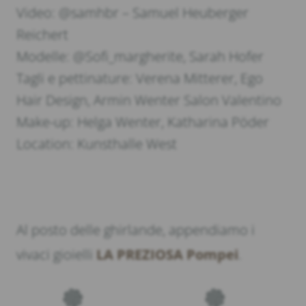
Video: @samhbr – Samuel Heuberger
Reichert
Modelle: @Sofi_margherite, Sarah Hofer
Tagli e pettinature: Verena Mitterer, Ego
Hair Design, Armin Wenter Salon Valentino
Make-up: Helga Wenter, Katharina Pöder
Location: Kunsthalle West
Al posto delle ghirlande, appendiamo i
vivaci gioielli
LA PREZIOSA Pompei
.