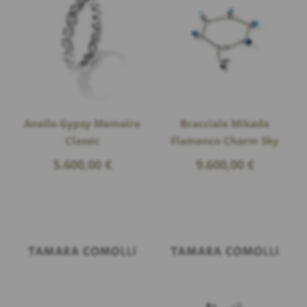
Anello Gypsy Memoire
Bracciale Mikado
Classic
Flamenco Charm Sky
5.600,00
€
9.600,00
€