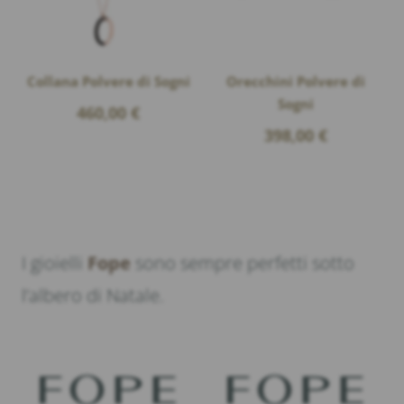
Collana Polvere di Sogni
Orecchini Polvere di
Sogni
460,00
€
398,00
€
I gioielli
Fope
sono sempre perfetti sotto
l’albero di Natale.