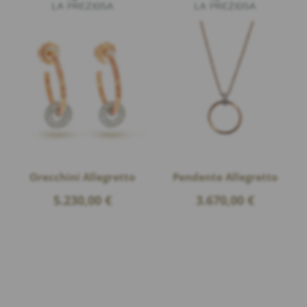
Orecchini Allegretto
Pendente Allegretto
5.230,00
€
3.670,00
€