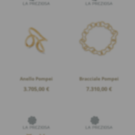
Anello Pompei
Bracciale Pompei
3.705,00
€
7.310,00
€