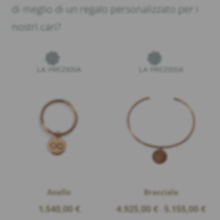
di meglio di un regalo personalizzato per i
nostri cari?
Anello
Bracciale
Price
1.540,00
€
4.925,00
€
5.155,00
€
–
rang