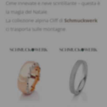
Cime innevate e neve scintillante – questa è
la magia del Natale.
La collezione alpina Cliff di
Schmuckwerk
ci trasporta sulle montagne.