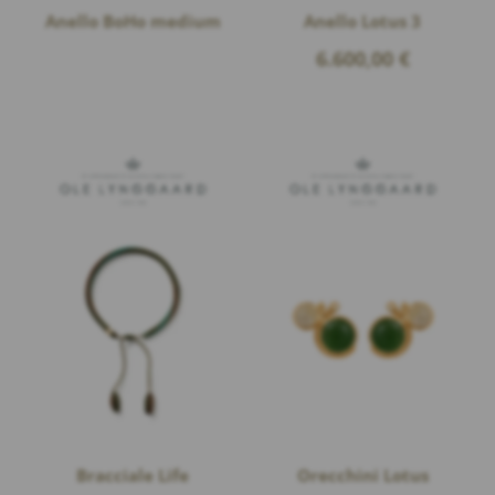
Anello BoHo medium
Anello Lotus 3
6.600,00
€
Bracciale Life
Orecchini Lotus