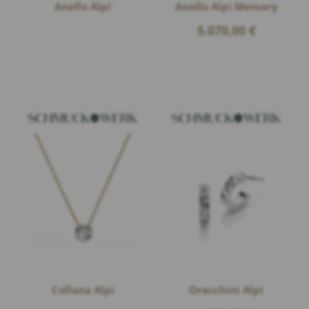
Anello Alpi
Anello Alpi Memory
5.070,00
€
Collana Alpi
Orecchini Alpi