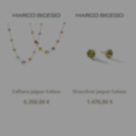
Collana Jaipur Colour
Orecchini Jaipur Colour
6.350,00
€
1.470,00
€