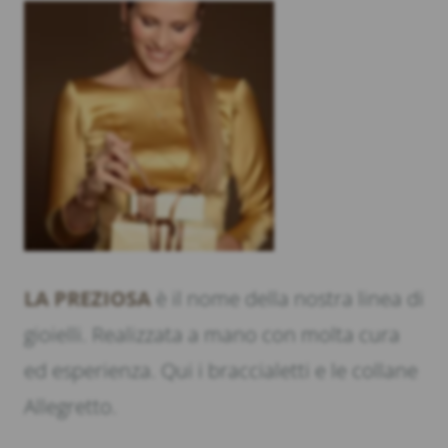
LA PREZIOSA
è il nome della nostra linea di
gioielli. Realizzata a mano con molta cura
ed esperienza. Qui i braccialetti e le collane
Allegretto.