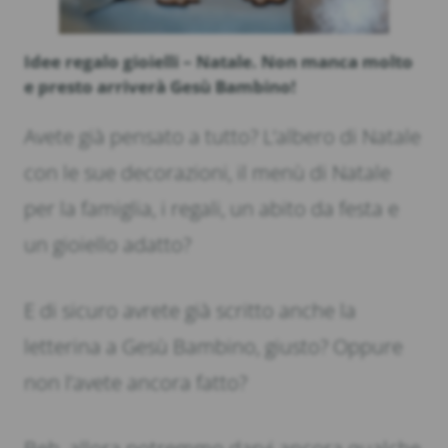
Idee regalo gioielli – Natale. Non manca molto
e presto arriverà Gesù Bambino!
Avete già pensato a tutto? L’albero di Natale
con le sue decorazioni, il menù di Natale
per la famiglia, i regali, un abito da festa e
un gioiello adatto?
E di sicuro avrete già scritto anche la
letterina a Gesù Bambino, giusto? Oppure
non l’avete ancora fatto?