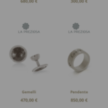
680,00
€
300,00
€
Gemelli
Pendente
470,00
€
850,00
€