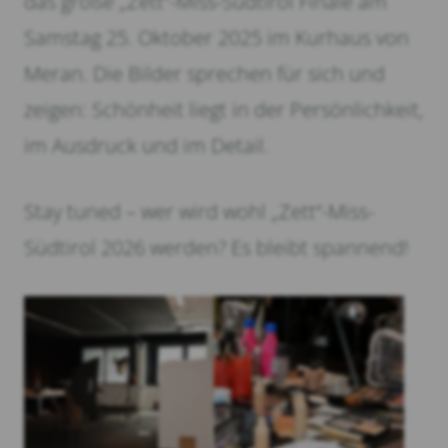
das große „Zett“-Miss-Südtirol Finale am
Samstag 25. Oktober 2025 im Kurhaus von
Meran. Die Bilder sprechen für sich und
zeigen: Schönheit liegt in der Persönlichkeit,
im Ausdruck und im Detail.
Stay tuned – wer wird wohl „Zett“-Miss-
Südtirol 2026 werden? Es bleibt spannend!