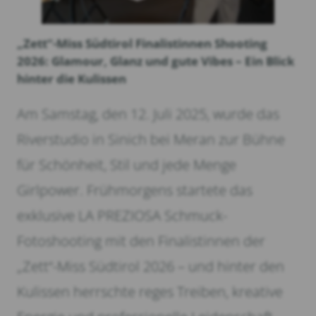
„Zett“-Miss Südtirol Finalistinnen Shooting
2026: Glamour, Glanz und gute Vibes – Ein Blick
hinter die Kulissen
Am Samstag, den 12. Juli 2025, wurde das
Riverstudio in Sinich bei Meran zur Bühne
für Schönheit, Stil und jede Menge
Girlpower. Frühmorgens startete das
exklusive LA PREZIOSA Schmuck-
Fotoshooting mit den Finalistinnen der
„Zett“-Miss Südtirol 2026 – und hinter den
Kulissen herrschte reges Treiben, kreative