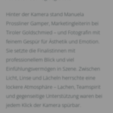
Hinter der Kamera stand Manuela
Prossliner Gamper, Marketingleiterin bei
Tiroler Goldschmied – und Fotografin mit
feinem Gespür für Ästhetik und Emotion.
Sie setzte die Finalistinnen mit
professionellem Blick und viel
Einfühlungsvermögen in Szene. Zwischen
Licht, Linse und Lächeln herrschte eine
lockere Atmosphäre – Lachen, Teamspirit
und gegenseitige Unterstützung waren bei
jedem Klick der Kamera spürbar.