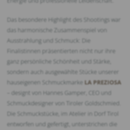
Energie und professionelle Leidenschaft.
Das besondere Highlight des Shootings war
das harmonische Zusammenspiel von
Ausstrahlung und Schmuck: Die
Finalistinnen präsentierten nicht nur ihre
ganz persönliche Schönheit und Stärke,
sondern auch ausgewählte Stücke unserer
hauseigenen Schmuckmarke
LA PREZIOSA
– designt von Hannes Gamper, CEO und
Schmuckdesigner von Tiroler Goldschmied.
Die Schmuckstücke, im Atelier in Dorf Tirol
entworfen und gefertigt, unterstrichen die