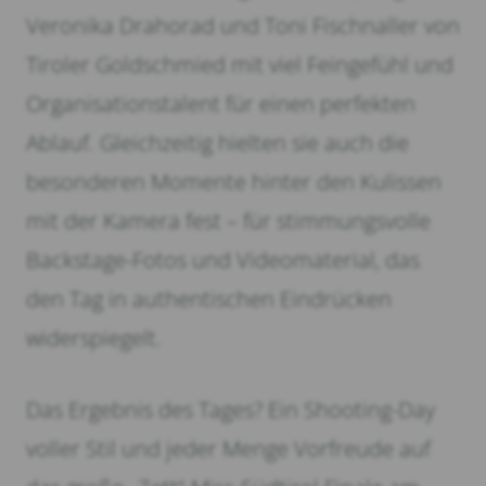
Veronika Drahorad und Toni Fischnaller von
Tiroler Goldschmied mit viel Feingefühl und
Organisationstalent für einen perfekten
Ablauf. Gleichzeitig hielten sie auch die
besonderen Momente hinter den Kulissen
mit der Kamera fest – für stimmungsvolle
Backstage-Fotos und Videomaterial, das
den Tag in authentischen Eindrücken
widerspiegelt.
Das Ergebnis des Tages? Ein Shooting-Day
voller Stil und jeder Menge Vorfreude auf