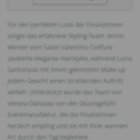
Für den perfekten Look der Finalistinnen
sorgte das erfahrene Styling-Team: Armin
Wenter vom Salon Valentino Coiffure
zauberte elegante Hairstyles, während Lucia
Santorsola mit ihrem gekonnten Make-up
jedem Gesicht einen strahlenden Auftritt
verlieh. Unterstützt wurde das Team von
Verena Dalsasso von der Glücksgefühl-
Eventmanufaktur, die die Finalistinnen
herzlich empfing und sie mit ihrer warmen
Art durch den Tag begleitete.