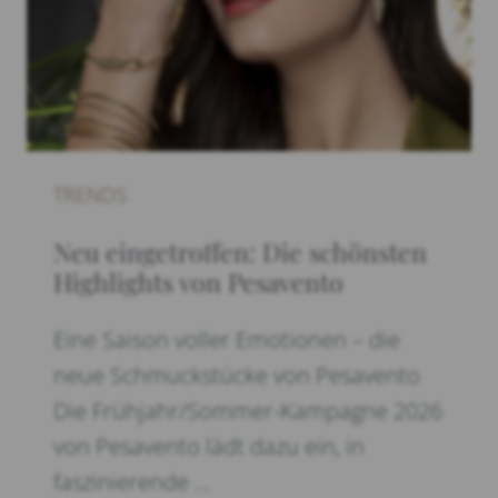
TRENDS
Neu eingetroffen: Die schönsten
Highlights von Pesavento
Eine Saison voller Emotionen – die
neue Schmuckstücke von Pesavento
Die Frühjahr/Sommer-Kampagne 2026
von Pesavento lädt dazu ein, in
faszinierende …