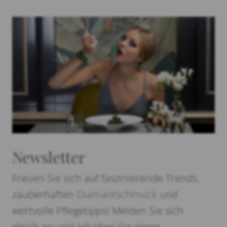
Newsletter
Freuen Sie sich auf faszinierende Trends,
zauberhaften
Diamantschmuck
und
wertvolle Pflegetipps! Melden Sie sich
gleich an und erhalten Sie einen