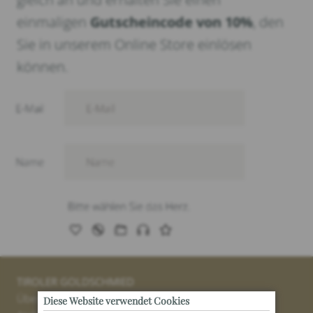
einmaligen
Gutscheincode von 10%
, den
Sie in unserem Online Store einlösen
können.
TIROLER GOLDSCHMIED
Über uns
Diese Website verwendet Cookies