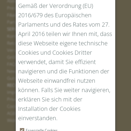
Atelier
Gemäß der Verordnung (EU)
Presse
2016/679 des Europäischen
Filialen
Partner
Parlaments und des Rates vom 27.
SERVICE
April 2016 teilen wir Ihnen mit, dass
Kontakt
diese Webseite eigene technische
Retourenportal
Versand
Cookies und Cookies Dritter
Größen und Längen
verwendet, damit Sie effizient
FAQs
navigieren und die Funktionen der
Newsletter Anmelden
Gutschein erstellen
Webseite einwandfrei nutzen
RECHTLICHES UND DATENSCHUTZ
können. Falls Sie weiter navigieren,
Impressum
erklären Sie sich mit der
Privacy Policy
Cookies
Installation der Cookies
AGBs
einverstanden.
Widerrufsrecht
Essenzielle Cookies