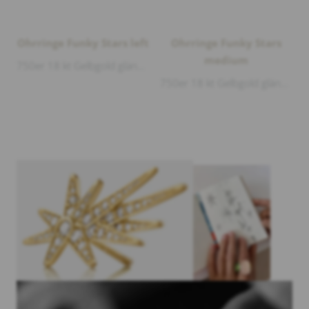
Ohrringe Funky Stars left
Ohrringe Funky Stars
medium
750er 18 kt Gelbgold glänzend, 52 Diamanten 0,27ct G/vs1 Brillantschliff, Länge ca. 2,4cm, sold separately
750er 18 kt Gelbgold glänzend, 64 Diamanten 0,36ct G/vs1 Brillantschliff