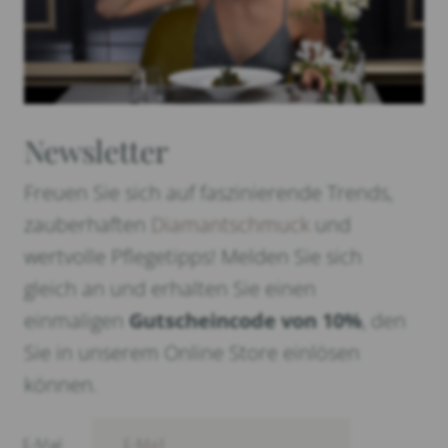
Newsletter
Freuen Sie sich auf faszinierende Trends,
zauberhaften
Diamantschmuck
und
wertvolle Pflegetipps! Melden Sie sich
gleich an und erhalten Sie einen
einmaligen
Gutscheincode von 10%
, den
Sie in unserem Online Store einlösen
können.