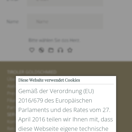
TIROLER GOLDSCHMIED
Über uns
Diese Website verwendet Cookies
Atelier
Gemäß der Verordnung (EU)
Presse
2016/679 des Europäischen
Filialen
Partner
Parlaments und des Rates vom 27.
SERVICE
April 2016 teilen wir Ihnen mit, dass
Kontakt
diese Webseite eigene technische
Retourenportal