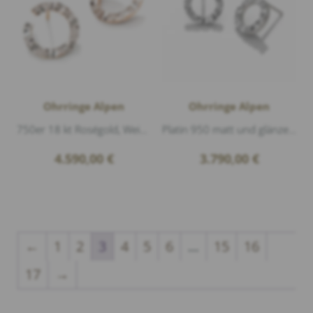
Ohrringe Alpen
Ohrringe Alpen
750er 18 kt Roségold, Weißgold glänzend, 28 Diamanten 0,20ct G/vs1 Brillantschliff, Durchmesser 17mm
Platin 950 matt und glänzend, 20 Diamanten 0,10ct G/vs1 Brillantschliff, Durchmesser 12mm
4.590,00
€
3.790,00
€
←
1
2
3
4
5
6
…
15
16
17
→