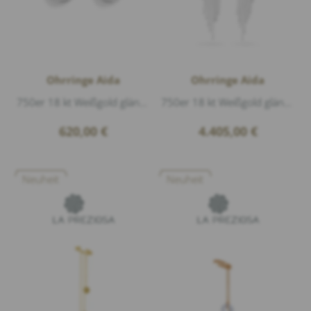
Ohrringe Aida
Ohrringe Aida
750er 18 kt Weißgold glänzend, Durchmesser 6mm
750er 18 kt Weißgold glänzend, Länge 7,5cm
620,00
€
4.405,00
€
Neuheit
Neuheit