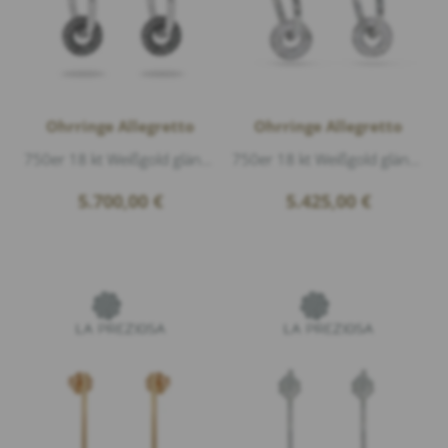
Ohrringe Allegretto
Ohrringe Allegretto
750er 18 kt Weißgold glänzend, Diamanten 0,61ct schwarz Brillantschliff, Durchmesser 2cm
750er 18 kt Weißgold glänzend, Diamanten 0,42ct G/vs1 Brillantschliff, Durchmesser 2cm
5.700,00
€
5.425,00
€