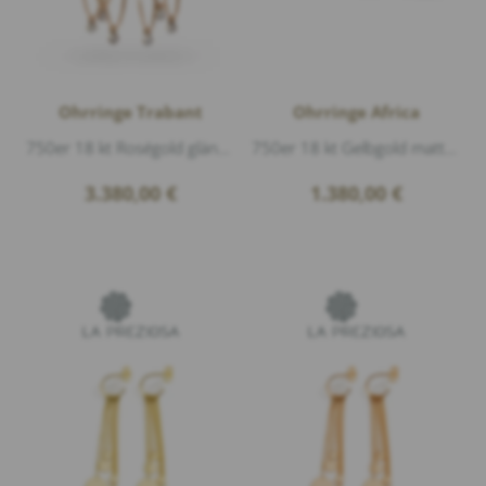
Ohrringe Trabant
Ohrringe Africa
750er 18 kt Roségold glänzend, 8 Diamanten 0,46ct G/vs1 Brillantschliff, Länge 3,8cm
750er 18 kt Gelbgold matt und glänzend, Länge 1cm
3.380,00
€
1.380,00
€