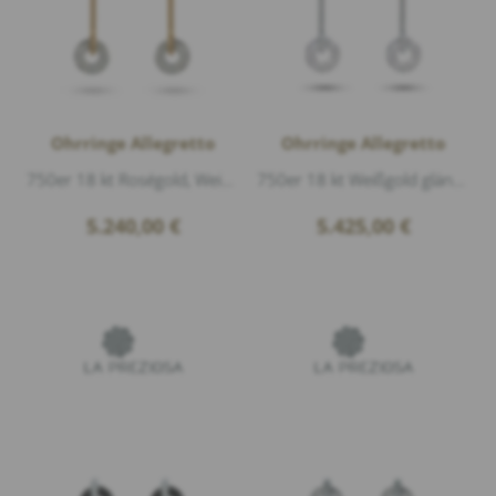
Ohrringe Allegretto
Ohrringe Allegretto
750er 18 kt Roségold, Weißgold glänzend, Diamanten 0,50ct G/vs1 Brillantschliff, Länge 4,2cm
750er 18 kt Weißgold glänzend, Diamanten 0,50ct G/vs1 Brillantschliff, Länge 4,2cm
5.240,00
€
5.425,00
€