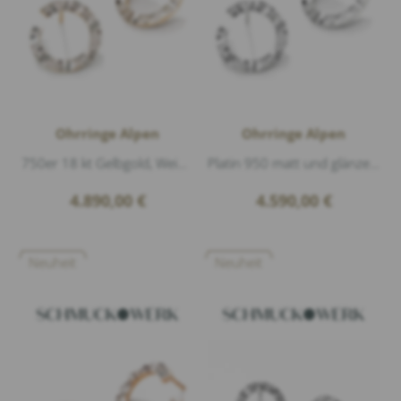
Ohrringe Alpen
Ohrringe Alpen
750er 18 kt Gelbgold, Weißgold matt und glänzend, 28 Diamanten 0,20ct G/vs1 Brillantschliff, Durchmesser 17mm
Platin 950 matt und glänzend, 28 Diamanten 0,20ct G/vs1 Brillantschliff, Durchmesser 17mm
4.890,00
€
4.590,00
€
Neuheit
Neuheit