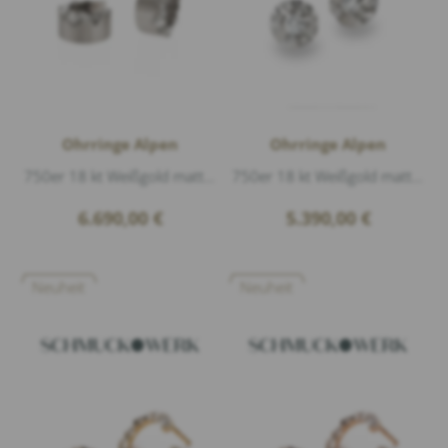
Ohrringe Alpen
Ohrringe Alpen
750er 18 kt Weißgold matt und glänzend, 22 Diamanten 0,16ct G/vs1 Brillantschliff, Breite 7mm Durchmesser 8mm
750er 18 kt Weißgold matt und glänzend, 2 Diamanten 0,30ct G/vs1 Brillantschliff, 18 Diamanten 0,12ct G/vs1 Brillantschliff, Durchmesser 8mm...
6.690,00
€
5.390,00
€
Neuheit
Neuheit