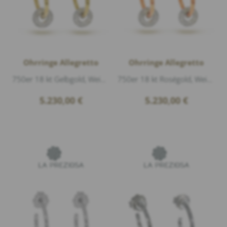
Ohrringe Allegretto
Ohrringe Allegretto
750er 18 kt Gelbgold, Weißgold glänzend, Diamanten 0,42ct G/vs1 Brillantschliff, Durchmesser 2cm
750er 18 kt Roségold, Weißgold glänzend, Diamanten 0,40ct G/vs1 Brillantschliff, Durchmesser 2cm
5.230,00
€
5.230,00
€