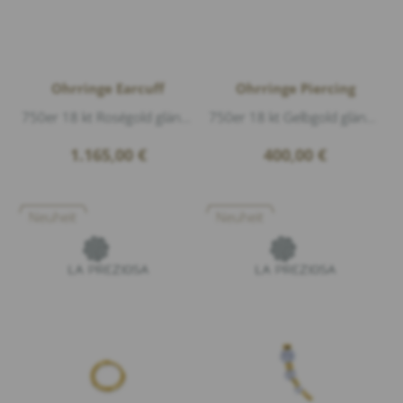
Ohrringe Earcuff
Ohrringe Piercing
750er 18 kt Roségold glänzend, Diamanten 0,26ct G/vs1 Brillantschliff
750er 18 kt Gelbgold glänzend, 1 Diamant 0,07ct G/vvs1 Brillantschliff
1.165,00
€
400,00
€
Neuheit
Neuheit