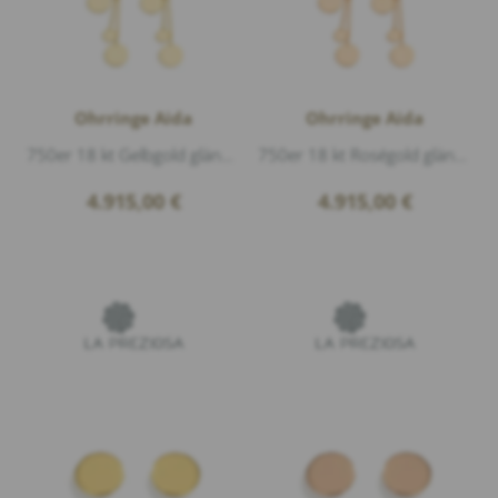
Ohrringe Aida
Ohrringe Aida
750er 18 kt Gelbgold glänzend, Länge 8,5 cm
750er 18 kt Roségold glänzend, Länge 8,5cm
4.915,00
€
4.915,00
€