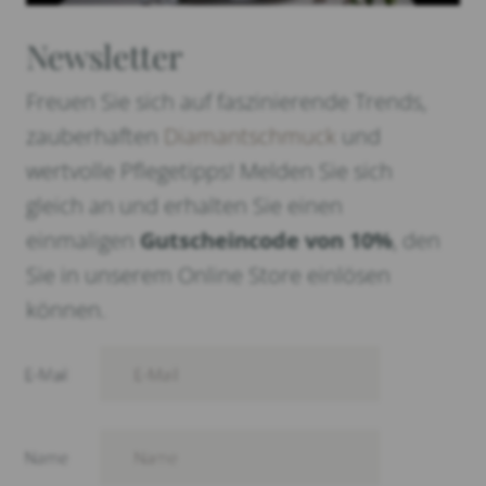
Newsletter
Freuen Sie sich auf faszinierende Trends,
zauberhaften
Diamantschmuck
und
wertvolle Pflegetipps! Melden Sie sich
gleich an und erhalten Sie einen
einmaligen
Gutscheincode von 10%
, den
Sie in unserem Online Store einlösen
können.