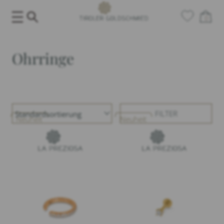
Skip
0
to
content
Ohrringe
FILTER
Neuheit
Neuheit