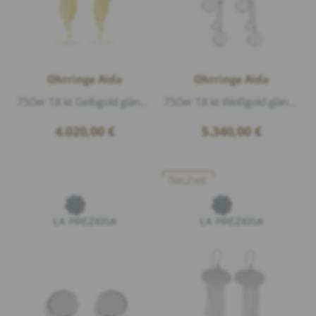
Ohrringe Aida
Ohrringe Aida
750er 18 kt Gelbgold glänzend, Länge 7,5cm
750er 18 kt Weißgold glänzend, Länge 8,5cm
4.020,00
€
5.340,00
€
Neuheit