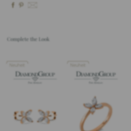
Complete the Look
Neuheit
Neuheit