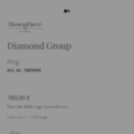
Diamond Group
Ring
Art. Nr. 1BE99R8
780,00
€
Preis inkl. MwSt. zzgl.
Versandkosten
Lieferzeit: 5 - 7 Werktage
- Ring -