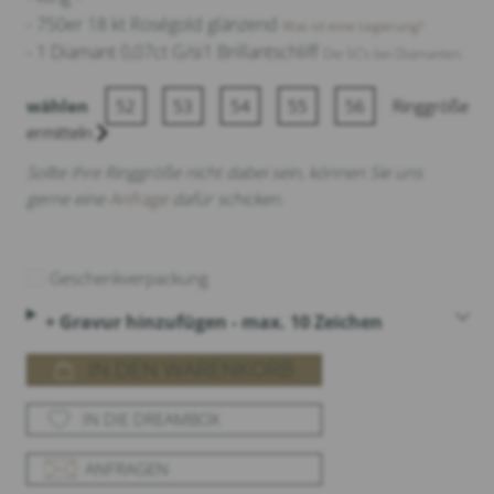
- 750er 18 kt Roségold glänzend
Was ist eine Legierung?
- 1 Diamant 0,07ct G/si1 Brillantschliff
Die 5C‘s bei Diamanten.
wählen
52
53
54
55
56
Ringgröße
ermitteln
Sollte Ihre Ringgröße nicht dabei sein, können Sie uns
gerne eine
Anfrage
dafür schicken.
Geschenkverpackung
+ Gravur hinzufügen - max. 10 Zeichen
IN DEN WARENKORB
IN DIE DREAMBOX
ANFRAGEN