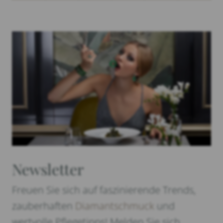
Newsletter
Freuen Sie sich auf faszinierende Trends,
zauberhaften
Diamantschmuck
und
wertvolle Pflegetipps! Melden Sie sich