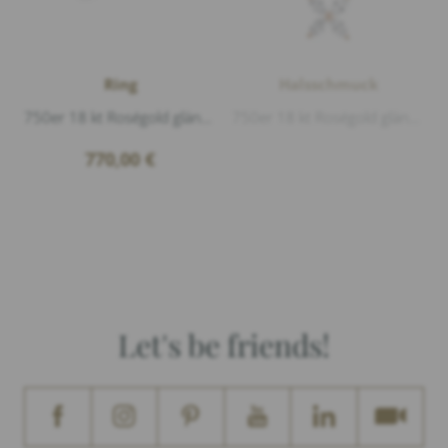
Ring
Halsschmuck
750er 18 kt Roségold glänzend, 3 Diamanten 0,09ct G/si1 Brillantschliff
750er 18 kt Roségold glänzend, 4 Diamanten 0,43ct G/si1 Navette, Länge 42cm
770,00
€
Let's be friends!