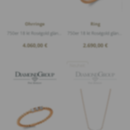
Ohrringe
Ring
750er 18 kt Roségold glänzend, 8 Diamanten 0,75ct G/si1 Navette, Durchmesser 7,5mm
750er 18 kt Roségold glänzend, 4 Diamanten 0,39ct G/si1 Navette, Breite 7,5mm
4.060,00
€
2.690,00
€
Neuheit