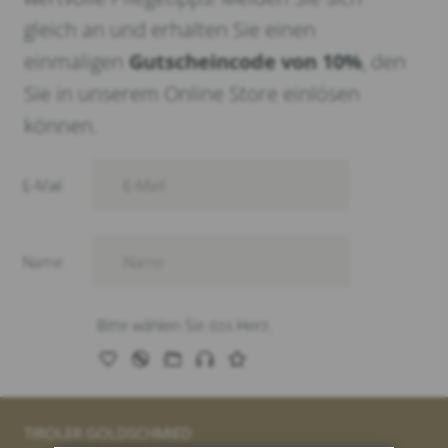
gleich an und erhalten Sie einen
einmaligen
Gutscheincode von 10%
, den
Sie in unserem Online Store einlösen
können.
TIROLER GOLDSCHMIED