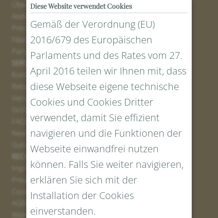
Über uns
Diese Website verwendet Cookies
Atelier
Gemäß der Verordnung (EU)
Presse
2016/679 des Europäischen
Filialen
Partner
Parlaments und des Rates vom 27.
SERVICE
April 2016 teilen wir Ihnen mit, dass
Kontakt
diese Webseite eigene technische
Retourenportal
Versand
Cookies und Cookies Dritter
Größen und Längen
verwendet, damit Sie effizient
FAQs
navigieren und die Funktionen der
Newsletter Anmelden
Gutschein erstellen
Webseite einwandfrei nutzen
RECHTLICHES UND DATENSCHUTZ
können. Falls Sie weiter navigieren,
Impressum
erklären Sie sich mit der
Privacy Policy
Cookies
Installation der Cookies
AGBs
einverstanden.
Widerrufsrecht