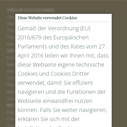
TIROLER GOLDSCHMIED
Über uns
Diese Website verwendet Cookies
Atelier
Gemäß der Verordnung (EU)
Presse
2016/679 des Europäischen
Filialen
Partner
Parlaments und des Rates vom 27.
SERVICE
April 2016 teilen wir Ihnen mit, dass
Kontakt
diese Webseite eigene technische
Retourenportal
Versand
Cookies und Cookies Dritter
Größen und Längen
verwendet, damit Sie effizient
FAQs
navigieren und die Funktionen der
Newsletter Anmelden
Gutschein erstellen
Webseite einwandfrei nutzen
RECHTLICHES UND DATENSCHUTZ
können. Falls Sie weiter navigieren,
Impressum
erklären Sie sich mit der
Privacy Policy
Cookies