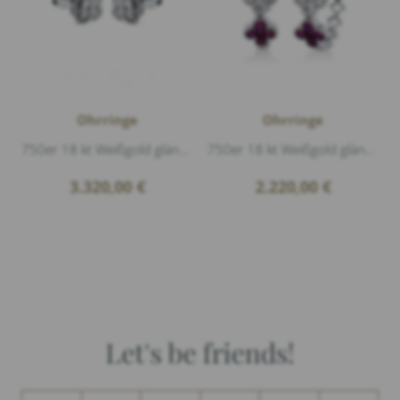
Ohrringe
Ohrringe
750er 18 kt Weißgold glänzend, 8 Diamanten 0,46ct G/si1 Brillantschliff, 48 Diamanten 0,17ct G/si1 Brillantschliff
750er 18 kt Weißgold glänzend, 10 Diamanten 0,25ct G/si1 Brillantschliff, 20 Rubin 0,67ct, Höhe 1,42cm Breite 1,39cm
3.320,00
€
2.220,00
€
Let's be friends!