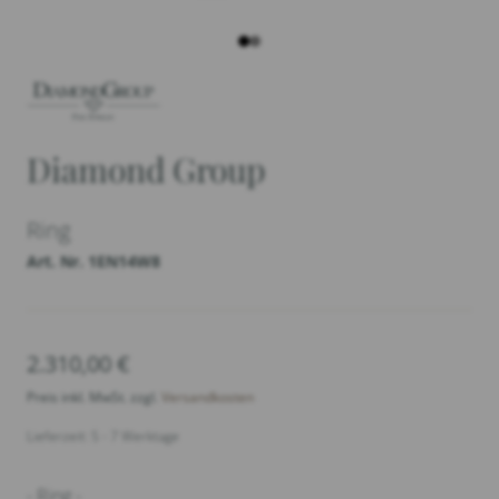
Diamond Group
Ring
Art. Nr. 1EN14W8
2.310,00
€
Preis inkl. MwSt. zzgl.
Versandkosten
Lieferzeit: 5 - 7 Werktage
- Ring -