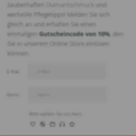
zauberhaften
Diamantschmuck
und
wertvolle Pflegetipps! Melden Sie sich
gleich an und erhalten Sie einen
einmaligen
Gutscheincode von 10%
, den
Sie in unserem Online Store einlösen
können.