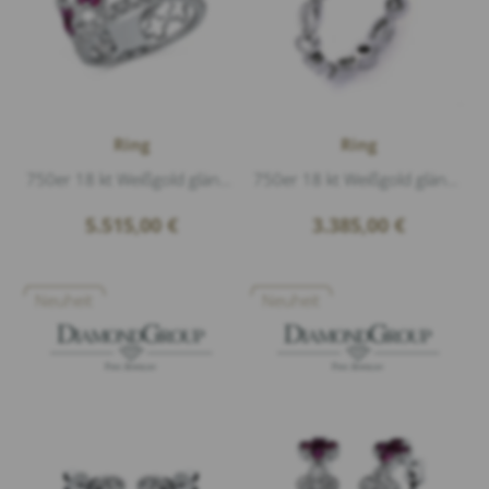
Ring
Ring
750er 18 kt Weißgold glänzend, 34 Diamanten 0,81ct G/si1 Brillantschliff, 25 Rubin 1,19ct, Breite ca.1,1cm
750er 18 kt Weißgold glänzend, 8 Diamanten 0,42ct G/vs1 Navette, 8 Diamanten 0,38ct G/vs1 Brillantschliff
5.515,00
€
3.385,00
€
Neuheit
Neuheit