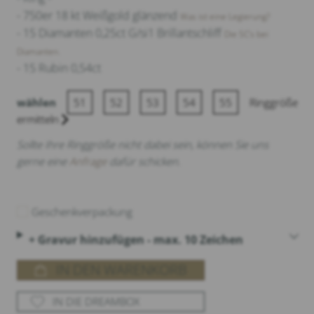
- 750er 18 kt Weißgold glänzend
Was ist eine Legierung?
- 15 Diamanten 0,25ct G/si1 Brillantschliff
Die 5C‘s bei
Diamanten.
- 15 Rubin 0,54ct
wählen
51
52
53
54
55
Ringgröße
ermitteln
Sollte Ihre Ringgröße nicht dabei sein, können Sie uns
gerne eine
Anfrage
dafür schicken.
Geschenkverpackung
+ Gravur hinzufügen - max. 10 Zeichen
IN DEN WARENKORB
IN DIE DREAMBOX