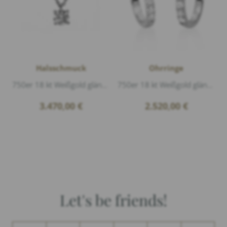
Halsschmuck
Ohrringe
750er 18 kt Weißgold glänzend, 1 Diamant 0,50ct G/si2 Brillantschliff, Länge 42cm
750er 18 kt Weißgold glänzend, 12 Diamanten 0,36ct G/si1 Brillantschliff, Länge 1,4cm
3.470,00
€
2.520,00
€
Let's be friends!