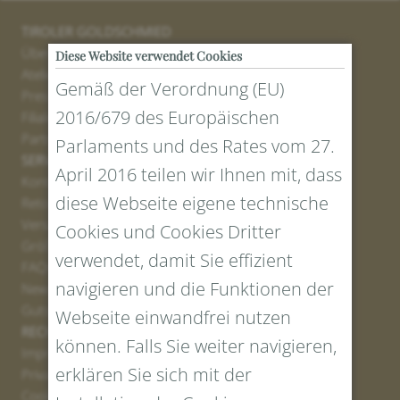
TIROLER GOLDSCHMIED
Über uns
Diese Website verwendet Cookies
Atelier
Gemäß der Verordnung (EU)
Presse
2016/679 des Europäischen
Filialen
Partner
Parlaments und des Rates vom 27.
SERVICE
April 2016 teilen wir Ihnen mit, dass
Kontakt
diese Webseite eigene technische
Retourenportal
Versand
Cookies und Cookies Dritter
Größen und Längen
verwendet, damit Sie effizient
FAQs
navigieren und die Funktionen der
Newsletter Anmelden
Gutschein erstellen
Webseite einwandfrei nutzen
RECHTLICHES UND DATENSCHUTZ
können. Falls Sie weiter navigieren,
Impressum
erklären Sie sich mit der
Privacy Policy
Cookies