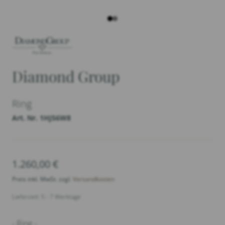
Diamond Group
Ring
Art. Nr. 1HJ56W8
1.260,00
€
Preis inkl. MwSt. zzgl.
Versandkosten
Lieferzeit: 5 - 7 Werktage
- Ring -