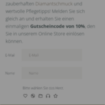
zauberhaften
Diamantschmuck
und
wertvolle Pflegetipps! Melden Sie sich
gleich an und erhalten Sie einen
einmaligen
Gutscheincode von 10%
, den
Sie in unserem Online Store einlösen
können.