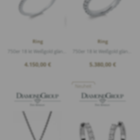
Ring
Ring
750er 18 kt Weißgold glänzend, 1 Diamant 0,37ct G/si1 Oval, 22 Diamanten 0,15ct G/si1 Brillantschliff
750er 18 kt Weißgold glänzend, 26 Diamanten 1,50ct G/si1 Brillantschliff, Breite 3mm
4.150,00
€
5.380,00
€
Neuheit