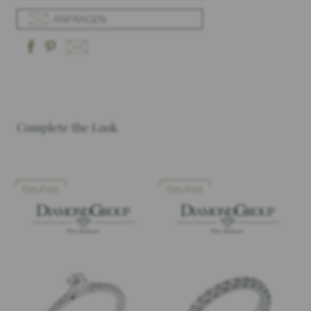
ANFRAGEN
Complete the Look
Neuheit
Neuheit