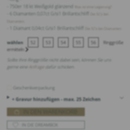
- 750er 18 kt Weißgold glänzend
Was ist eine Legierung?
- 6 Diamanten 0,07ct G/si1 Brillantschliff
Die 5C‘s bei
Diamanten.
- 1 Diamant 0,04ct G/si1 Brillantschliff
Die 5C‘s bei Diamanten.
wählen
52
53
54
55
56
Ringgröße
ermitteln
Sollte Ihre Ringgröße nicht dabei sein, können Sie uns
gerne eine
Anfrage
dafür schicken.
Geschenkverpackung
+ Gravur hinzufügen - max. 25 Zeichen
IN DEN WARENKORB
IN DIE DREAMBOX