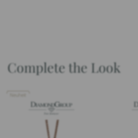
Complete the Look
Neuheit