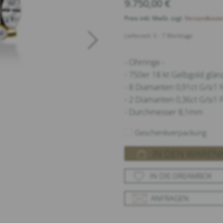
9.750,00
€
Preis inkl. MwSt. zzgl.
Versandkoste
Lieferzeit: 5 - 7 Werktage
- Ohrringe -
- 750er 18 kt Gelbgold glä
- 8 Diamanten 0,91ct G/si1
- 2 Diamanten 0,36ct G/si1 
- Durchmesser 8,1mm
Geschenkverpackung
IN DEN WAREN
IN DIE DREAMBOX
ANFRAGEN