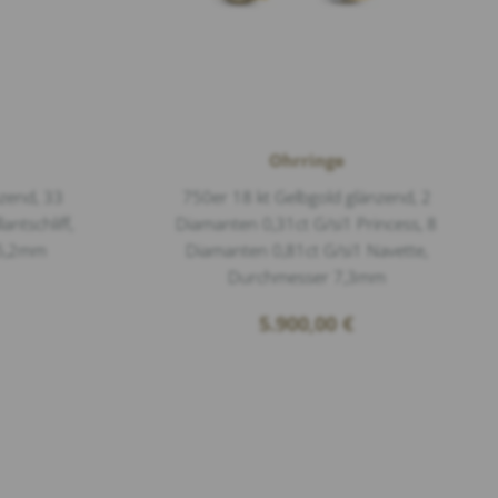
Ohrringe
nzend, 33
750er 18 kt Gelbgold glänzend, 2
antschliff,
Diamanten 0,31ct G/si1 Princess, 8
15,2mm
Diamanten 0,81ct G/si1 Navette,
Durchmesser 7,3mm
5.900,00
€