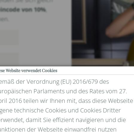
incode von 10%
,
nen.
ese Website verwendet Cookies
emäß der Verordnung (EU) 2016/679 des
uropäischen Parlaments und des Rates vom 27.
ril 2016 teilen wir Ihnen mit, dass diese Webseite
igene technische Cookies und Cookies Dritter
rwendet, damit Sie effizient navigieren und die
UND DATENSCHUTZ
unktionen der Webseite einwandfrei nutzen