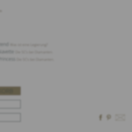
n
nzend
Was ist eine Legierung?
 Navette
Die 5C‘s bei Diamanten.
Princess
Die 5C‘s bei Diamanten.
KORB