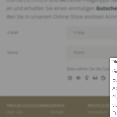
an und erhalten Sie einen einmaligen
Gutsche
den Sie in unserem Online Store einlösen kön
Di
G
E
Ap
e
ve
TIROLER GOLDSCHMIED
SERVICE
RECHTLICHES 
Über uns
Kontakt
Impressum
F