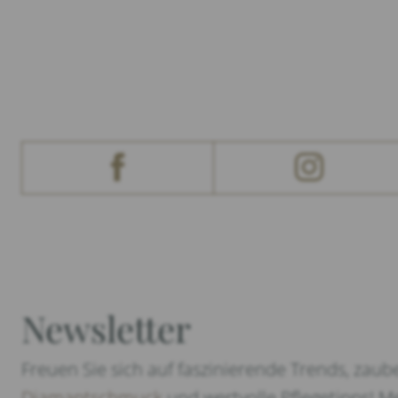
Newsletter
Freuen Sie sich auf faszinierende Trends, zaub
Diamantschmuck
und wertvolle Pflegetipps! Me