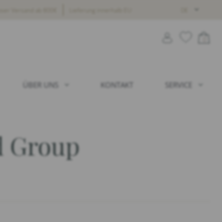
oser Versand ab 800€
Lieferung innerhalb EU
DE
0
ÜBER UNS
KONTAKT
SERVICE
 Group