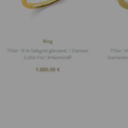
Ring
750er 18 kt Gelbgold glänzend, 1 Diamant
750er 18
0,30ct F/si1 Brillantschliff
Diamanten 1
1.880,00
€