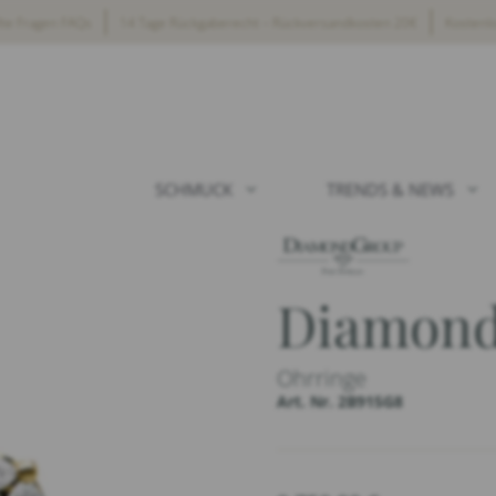
lte Fragen FAQs
14 Tage Rückgaberecht – Rückversandkosten 20€
Kostenl
SCHMUCK
TRENDS & NEWS
Diamond
Ohrringe
Art. Nr. 2B915G8