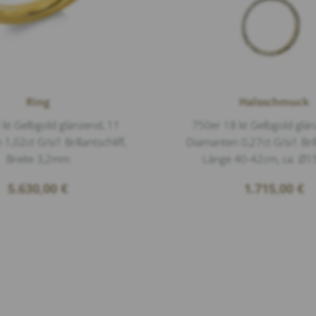
Ring
Halsschmuck
 kt Gelbgold glänzend, 11
750er 18 kt Gelbgold glä
,02ct G/si1 Brillantschliff,
Diamanten 0,27ct G/si1 Brill
Breite 3,2mm
Länge 40-42cm, ca. Ø
5.630,00
€
1.715,00
€