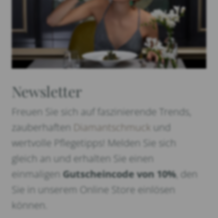
Newsletter
Freuen Sie sich auf faszinierende Trends,
zauberhaften
Diamantschmuck
und
wertvolle Pflegetipps! Melden Sie sich
gleich an und erhalten Sie einen
einmaligen
Gutscheincode von 10%
, den
Sie in unserem Online Store einlösen
können.