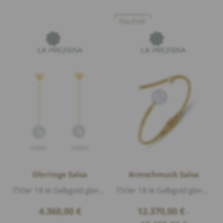
Neuheit
Ohrringe Salsa
Armschmuck Salsa
750er 18 kt Gelbgold glänzend, 2 Südsee-Perle Ø 13,3mm, Länge ca. 6cm, Dieses Einhänger-Paar kann mit allen kleinen Ohrsteckern getragen wer...
750er 18 kt Gelbgold glänzend, 1 Südsee-Perle Ø 12,5mm, Diamanten 0,06ct G/vs1 Brillantschliff
4.360,00
€
12.370,00
€
–
Price