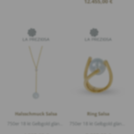
12.455,00
€
range:
12.370,00 €
through
12.455,00 €
Halsschmuck Salsa
Ring Salsa
750er 18 kt Gelbgold glänzend, 1 Diamant 0,25ct G/vs1 Brillantschliff, 1 Südsee-Perle Ø 12,5mm, Länge 45cm
750er 18 kt Gelbgold glänzend, 1 Südsee-Perle Ø 12,9mm, 3 Diamanten 0,10ct G/vs1 Brillantschliff