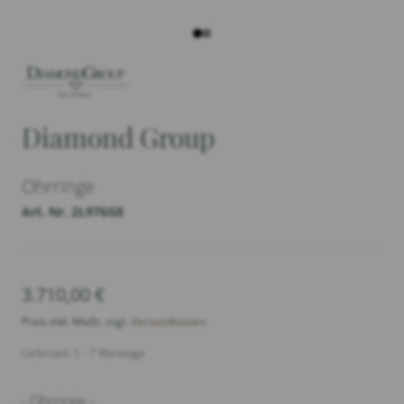
Diamond Group
Ohrringe
Art. Nr. 2L976G8
3.710,00
€
Preis inkl. MwSt. zzgl.
Versandkosten
Lieferzeit: 5 - 7 Werktage
- Ohrringe -