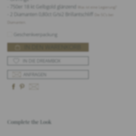
- 750er 18 kt Gelbgold glänzend
Was ist eine Legierung?
- 2 Diamanten 0,80ct G/si2 Brillantschliff
Die 5C‘s bei
Diamanten.
Geschenkverpackung
IN DEN WARENKORB
IN DIE DREAMBOX
ANFRAGEN
Complete the Look