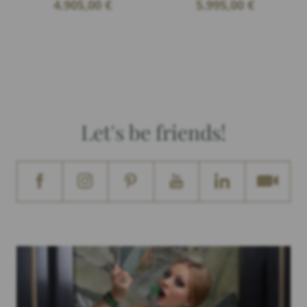
4.905,00
€
5.995,00
€
Let's be friends!