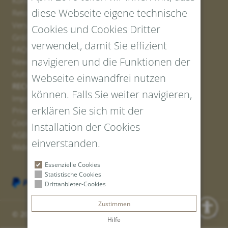
Kontakt
diese Webseite eigene technische
Retourenportal
Versand
Cookies und Cookies Dritter
Größen und Längen
verwendet, damit Sie effizient
FAQs
navigieren und die Funktionen der
Newsletter Anmelden
Gutschein erstellen
Webseite einwandfrei nutzen
RECHTLICHES UND DATENSCHUTZ
können. Falls Sie weiter navigieren,
Impressum
erklären Sie sich mit der
Privacy Policy
Cookies
Installation der Cookies
AGBs
einverstanden.
Widerrufsrecht
Essenzielle Cookies
Statistische Cookies
Drittanbieter-Cookies
Zustimmen
© 2026 Tiroler Goldschmied GmbH | Vat ID: IT 00766010219
Hilfe